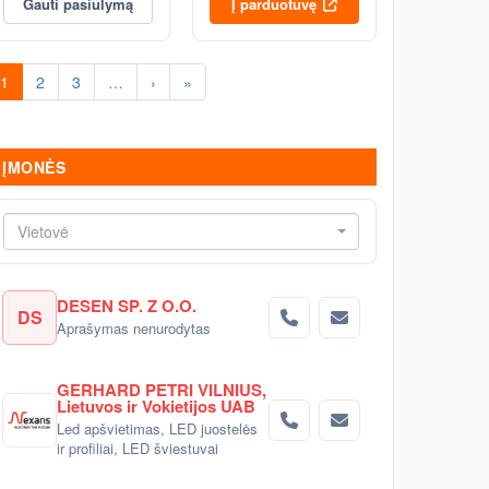
Gauti pasiūlymą
Į parduotuvę
1
2
3
…
›
»
ĮMONĖS
Vietovė
DESEN SP. Z O.O.
DS
Aprašymas nenurodytas
GERHARD PETRI VILNIUS,
Lietuvos ir Vokietijos UAB
Led apšvietimas, LED juostelės
ir profiliai, LED šviestuvai