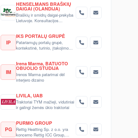
HENSELMANS BRAŠKIŲ
DAIGAI (OLANDIJA)
Braškių ir smidrų daigai-prekyba
Lietuvoje. Konsultacijos
pirkėjams.
IKS PORTALŲ GRUPĖ
IP
Patariamųjų portalų grupė,
kontekstinė, turinio, įtakojimo
reklama
Irena Marma, BATUOTO
OBUOLIO STUDIJA
IM
Irenos Marma patarimai dėl
interjero dizaino
LIVILA, UAB
Traktoriai TYM mažieji, vidutiniai
ir galingi žemės ūkio traktoriai
PURMO GROUP
PG
Rettig Heatting Sp. z o.o. yra
koncerno Rettig ICC Group,