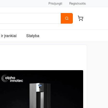
Prisijungti
Registruotis
ir įrankiai
Statyba