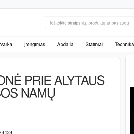
tvarka
Įrengimas
Apdaila
Statiniai
Technika 
ONĖ PRIE ALYTAUS
SOS NAMŲ
-74434