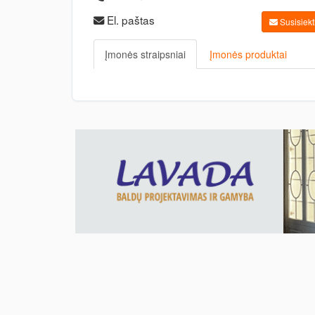
El. paštas
Susisiekti
Įmonės straipsniai
Įmonės produktai