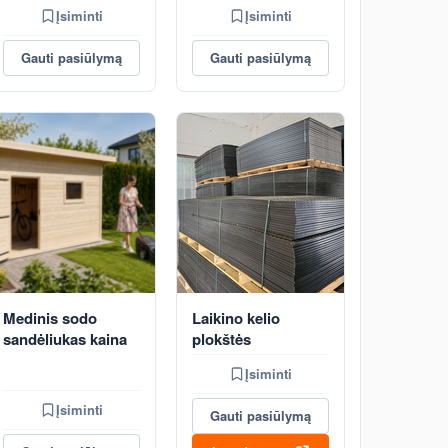
Įsiminti
Įsiminti
Gauti pasiūlymą
Gauti pasiūlymą
Medinis sodo
Laikino kelio
sandėliukas kaina
plokštės
Įsiminti
Įsiminti
Gauti pasiūlymą