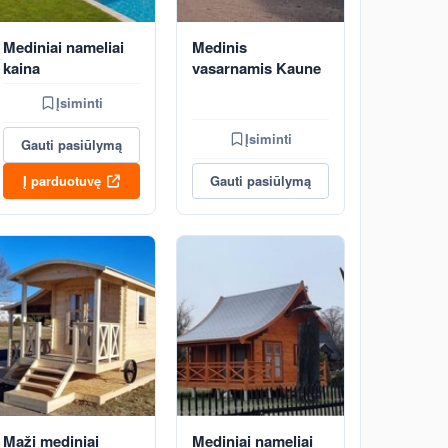
Mediniai nameliai
Medinis
kaina
vasarnamis Kaune
Įsiminti
Įsiminti
Gauti pasiūlymą
Į parduotuvę
Gauti pasiūlymą
Maži mediniai
Mediniai nameliai