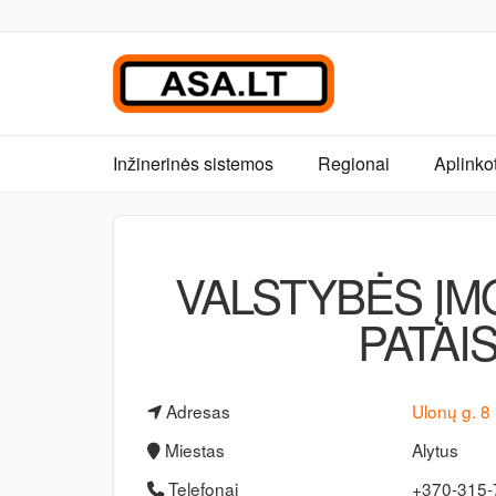
Inžinerinės sistemos
Regionai
Aplinko
VALSTYBĖS ĮM
PATAI
Adresas
Ulonų g. 8
Miestas
Alytus
Telefonai
+370-315