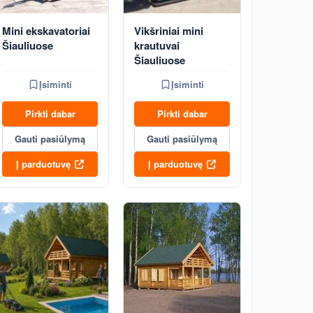
Mini ekskavatoriai
Vikšriniai mini
Šiauliuose
krautuvai
Šiauliuose
Įsiminti
Įsiminti
Pirkti dabar
Pirkti dabar
Gauti pasiūlymą
Gauti pasiūlymą
Į parduotuvę
Į parduotuvę