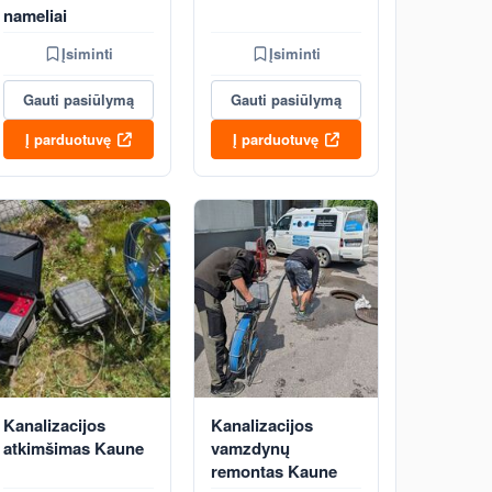
nameliai
Įsiminti
Įsiminti
Gauti pasiūlymą
Gauti pasiūlymą
Į parduotuvę
Į parduotuvę
Kanalizacijos
Kanalizacijos
atkimšimas Kaune
vamzdynų
remontas Kaune