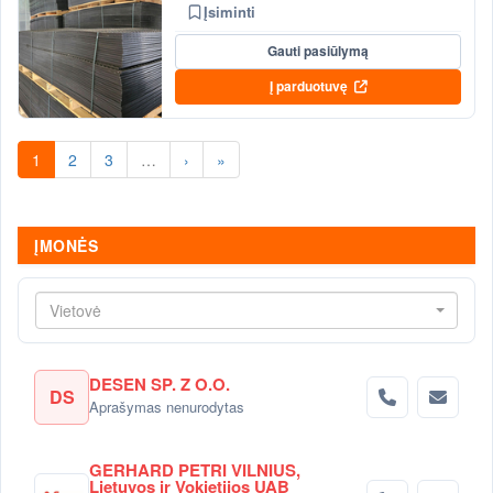
Įsiminti
Gauti pasiūlymą
Į parduotuvę
1
2
3
…
›
»
ĮMONĖS
Vietovė
DESEN SP. Z O.O.
DS
Aprašymas nenurodytas
GERHARD PETRI VILNIUS,
Lietuvos ir Vokietijos UAB