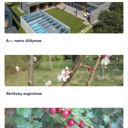
A++ namo šildymas
Abrikosų auginimas