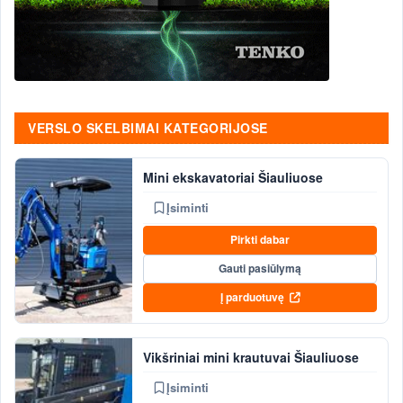
VERSLO SKELBIMAI KATEGORIJOSE
Mini ekskavatoriai Šiauliuose
Įsiminti
Pirkti dabar
Gauti pasiūlymą
Į parduotuvę
Vikšriniai mini krautuvai Šiauliuose
Įsiminti