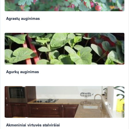
Agrastų auginimas
Agurkų auginimas
Akmeniniai virtuvės stalviršiai