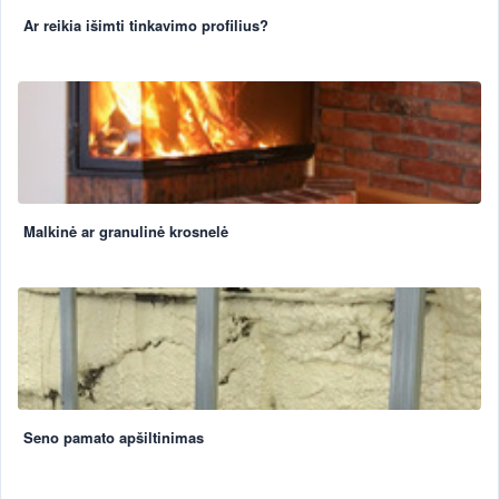
Ar reikia išimti tinkavimo profilius?
Malkinė ar granulinė krosnelė
Seno pamato apšiltinimas