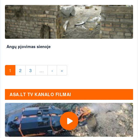
Angų pjovimas sienoje
1
2
3
…
›
»
ASA.LT TV KANALO FILMAI