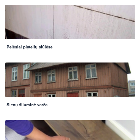
Pelėsiai plytelių siūlėse
Sienų šiluminė varža