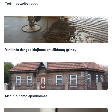
Tręšimas žolės raugu
Vinilinės dangos klojimas ant šildomų grindų
Medinio namo apšiltinimas