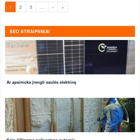
1
2
3
…
›
»
SEO STRAIPSNIAI
Ar apsimoka įrengti saulės elektrinę
Kaip šiltinama poliuretano putomis