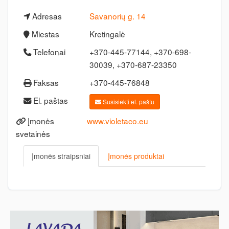
Adresas
Savanorių g. 14
Miestas
Kretingalė
Telefonai
+370-445-77144, +370-698-
30039, +370-687-23350
Faksas
+370-445-76848
El. paštas
Susisiekti el. paštu
Įmonės
www.violetaco.eu
svetainės
Įmonės straipsniai
Įmonės produktai