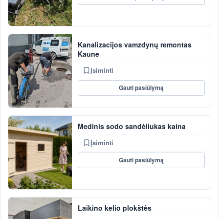
Kanalizacijos vamzdynų remontas
Kaune
Įsiminti
Gauti pasiūlymą
Medinis sodo sandėliukas kaina
Įsiminti
Gauti pasiūlymą
Laikino kelio plokštės