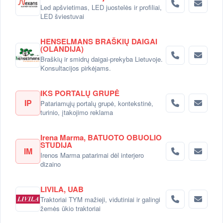
Led apšvietimas, LED juostelės ir profiliai,
LED šviestuvai
HENSELMANS BRAŠKIŲ DAIGAI
(OLANDIJA)
Braškių ir smidrų daigai-prekyba Lietuvoje.
Konsultacijos pirkėjams.
IKS PORTALŲ GRUPĖ
IP
Patariamųjų portalų grupė, kontekstinė,
turinio, įtakojimo reklama
Irena Marma, BATUOTO OBUOLIO
STUDIJA
IM
Irenos Marma patarimai dėl interjero
dizaino
LIVILA, UAB
Traktoriai TYM mažieji, vidutiniai ir galingi
žemės ūkio traktoriai