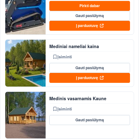
Pirkti dabar
Gauti pasiūlymą
Į parduotuvę
Mediniai nameliai kaina
Įsiminti
Gauti pasiūlymą
Į parduotuvę
Medinis vasarnamis Kaune
Įsiminti
Gauti pasiūlymą