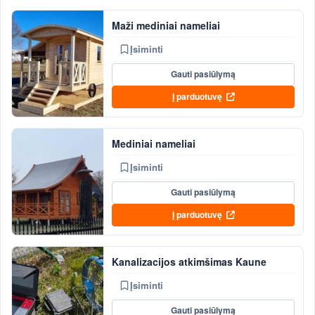
Maži mediniai nameliai
Įsiminti
Gauti pasiūlymą
Į parduotuvę
Mediniai nameliai
Įsiminti
Gauti pasiūlymą
Į parduotuvę
Kanalizacijos atkimšimas Kaune
Įsiminti
Gauti pasiūlymą