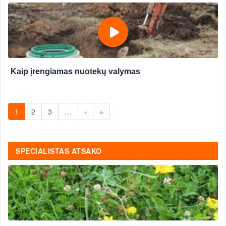
Kaip įrengiamas nuotekų valymas
1
2
3
…
›
»
SPECIALISTAS ATSAKO