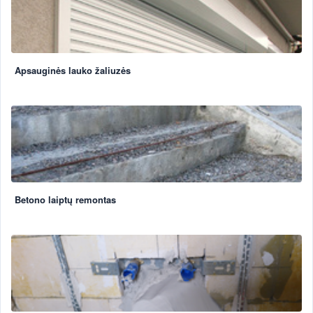
Apsauginės lauko žaliuzės
Betono laiptų remontas