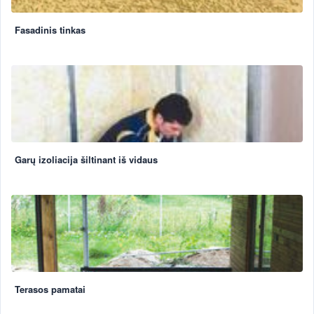
Fasadinis tinkas
Garų izoliacija šiltinant iš vidaus
Terasos pamatai