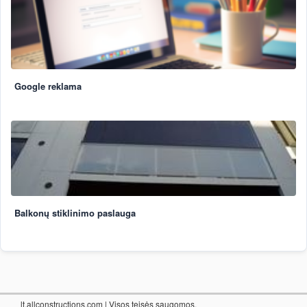
Google reklama
Balkonų stiklinimo paslauga
lt.allconstructions.com
| Visos teisės saugomos.