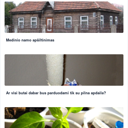
Medinio namo apšiltinimas
Ar visi butai dabar bus parduodami tik su pilna apdaila?