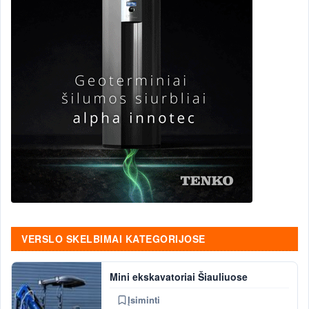
VERSLO SKELBIMAI KATEGORIJOSE
Mini ekskavatoriai Šiauliuose
Įsiminti