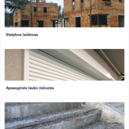
Statybos leidimas
Apsauginės lauko žaliuzės