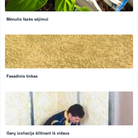
Mėnulio fazės sėjimui
Fasadinis tinkas
Garų izoliacija šiltinant iš vidaus