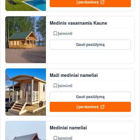
Į parduotuvę
Medinis vasarnamis Kaune
Įsiminti
Gauti pasiūlymą
Maži mediniai nameliai
Įsiminti
Gauti pasiūlymą
Į parduotuvę
Mediniai nameliai
Įsiminti