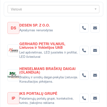
Vietovė
DESEN SP. Z O.O.
DS
Aprašymas nenurodytas
GERHARD PETRI VILNIUS,
Lietuvos ir Vokietijos UAB
Led apšvietimas, LED juostelės ir profiliai,
LED šviestuvai
HENSELMANS BRAŠKIŲ DAIGAI
(OLANDIJA)
Braškių ir smidrų daigai-prekyba Lietuvoje.
Konsultacijos pirkėjams.
IKS PORTALŲ GRUPĖ
IP
Patariamųjų portalų grupė, kontekstinė,
turinio, įtakojimo reklama