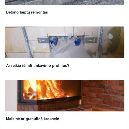
Betono laiptų remontas
Ar reikia išimti tinkavimo profilius?
Malkinė ar granulinė krosnelė