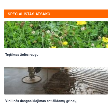
SPECIALISTAS ATSAKO
Tręšimas žolės raugu
Vinilinės dangos klojimas ant šildomų grindų