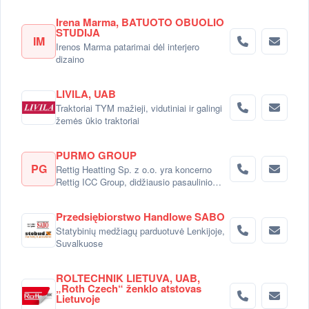
Irena Marma, BATUOTO OBUOLIO
STUDIJA
IM
Irenos Marma patarimai dėl interjero
dizaino
LIVILA, UAB
Traktoriai TYM mažieji, vidutiniai ir galingi
žemės ūkio traktoriai
PURMO GROUP
PG
Rettig Heatting Sp. z o.o. yra koncerno
Rettig ICC Group, didžiausio pasaulinio
radiatorių gamintojo dalimi.
Przedsiębiorstwo Handlowe SABO
Statybinių medžiagų parduotuvė Lenkijoje,
Suvalkuose
ROLTECHNIK LIETUVA, UAB,
„Roth Czech“ ženklo atstovas
Lietuvoje