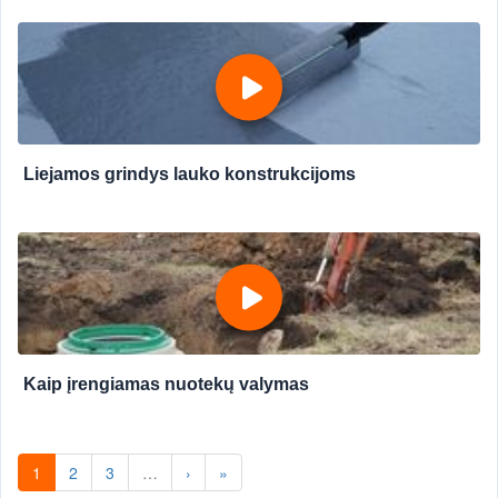
Liejamos grindys lauko konstrukcijoms
Kaip įrengiamas nuotekų valymas
1
2
3
…
›
»