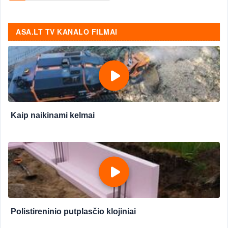
ASA.LT TV KANALO FILMAI
Kaip naikinami kelmai
Polistireninio putplasčio klojiniai