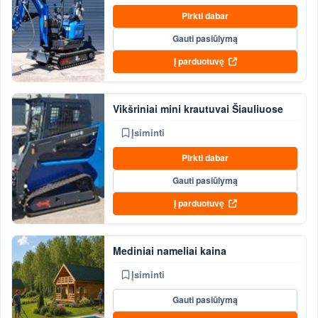
Pirkti dabar
Gauti pasiūlymą
Į parduotuvę
Vikšriniai mini krautuvai Šiauliuose
Įsiminti
Pirkti dabar
Gauti pasiūlymą
Į parduotuvę
Mediniai nameliai kaina
Įsiminti
Gauti pasiūlymą