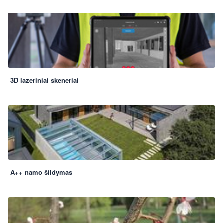
3D lazeriniai skeneriai
A++ namo šildymas