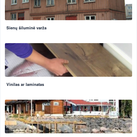
Sienų šiluminė varža
Vinilas ar laminatas