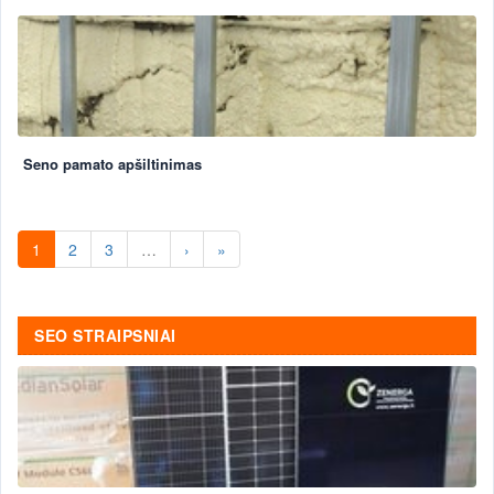
Seno pamato apšiltinimas
1
2
3
…
›
»
SEO STRAIPSNIAI