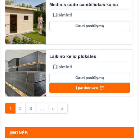
Medinis sodo sandėliukas kaina
Įsiminti
Gauti pasiūlymą
Laikino kelio plokštės
Įsiminti
Gauti pasiūlymą
Į parduotuvę
1
2
3
…
›
»
ĮMONĖS