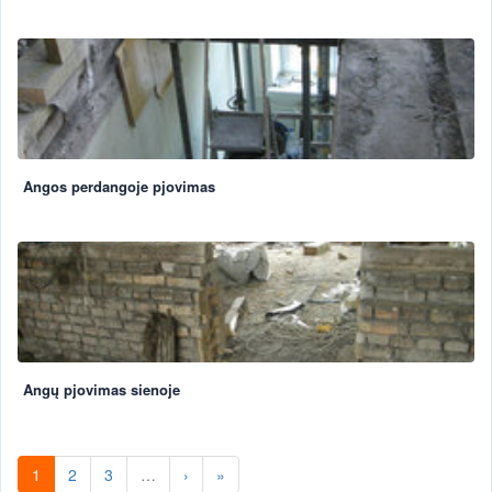
Angos perdangoje pjovimas
Angų pjovimas sienoje
1
2
3
…
›
»