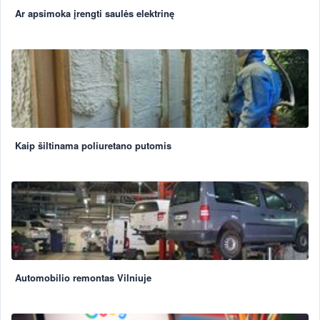
Ar apsimoka įrengti saulės elektrinę
Kaip šiltinama poliuretano putomis
Automobilio remontas Vilniuje