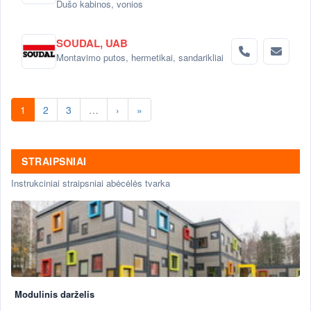
Dušo kabinos, vonios
SOUDAL, UAB
Montavimo putos, hermetikai, sandarikliai
1
2
3
…
›
»
STRAIPSNIAI
Instrukciniai straipsniai abėcėlės tvarka
Modulinis darželis