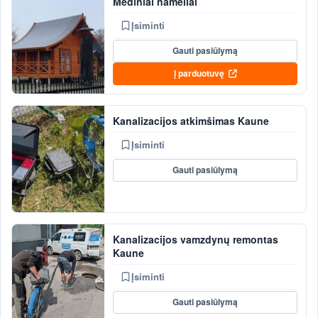
Mediniai nameliai
Įsiminti
Gauti pasiūlymą
Į parduotuvę
Kanalizacijos atkimšimas Kaune
Įsiminti
Gauti pasiūlymą
Kanalizacijos vamzdynų remontas
Kaune
Įsiminti
Gauti pasiūlymą