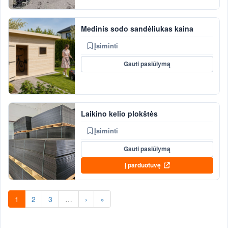
Medinis sodo sandėliukas kaina
Įsiminti
Gauti pasiūlymą
Laikino kelio plokštės
Įsiminti
Gauti pasiūlymą
Į parduotuvę
1
2
3
…
›
»