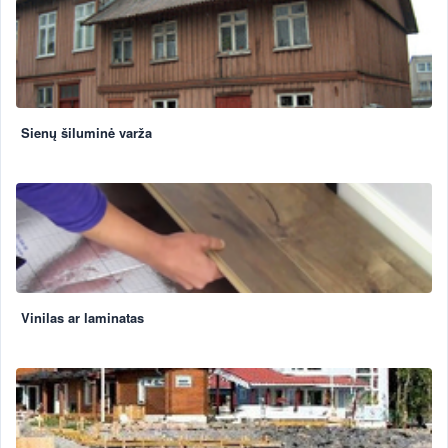
Sienų šiluminė varža
Vinilas ar laminatas