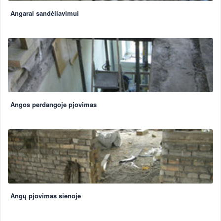
Angarai sandėliavimui
Angos perdangoje pjovimas
Angų pjovimas sienoje