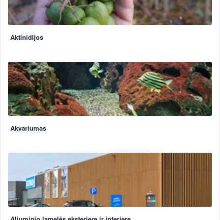
Aktinidijos
Akvariumas
Aliuminio lamelės eksterjere ir interjere