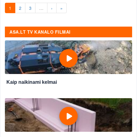
1
2
3
…
›
»
ASA.LT TV KANALO FILMAI
Kaip naikinami kelmai