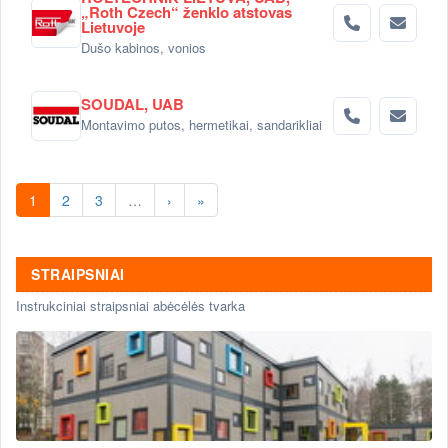
„Roth Czech“ ženklo atstovas
Lietuvoje
Dušo kabinos, vonios
SOUDAL, UAB
Montavimo putos, hermetikai, sandarikliai
1
2
3
…
›
»
STRAIPSNIAI
Instrukciniai straipsniai abėcėlės tvarka