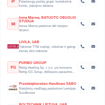
IP
Patariamųjų portalų grupė, kontekstinė,
turinio, įtakojimo reklama
Irena Marma, BATUOTO OBUOLIO
STUDIJA
IM
Irenos Marma patarimai dėl interjero
dizaino
LIVILA, UAB
Traktoriai TYM mažieji, vidutiniai ir galingi
žemės ūkio traktoriai
PURMO GROUP
PG
Rettig Heatting Sp. z o.o. yra koncerno
Rettig ICC Group, didžiausio pasaulinio
radiatorių gamintojo dalimi.
Przedsiębiorstwo Handlowe SABO
Statybinių medžiagų parduotuvė Lenkijoje,
Suvalkuose
ROLTECHNIK LIETUVA, UAB,