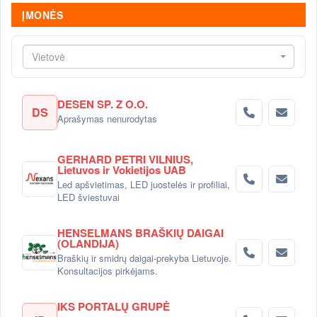
ĮMONĖS
Vietovė
DESEN SP. Z O.O.
DS
Aprašymas nenurodytas
GERHARD PETRI VILNIUS,
Lietuvos ir Vokietijos UAB
Led apšvietimas, LED juostelės ir profiliai,
LED šviestuvai
HENSELMANS BRAŠKIŲ DAIGAI
(OLANDIJA)
Braškių ir smidrų daigai-prekyba Lietuvoje.
Konsultacijos pirkėjams.
IKS PORTALŲ GRUPĖ