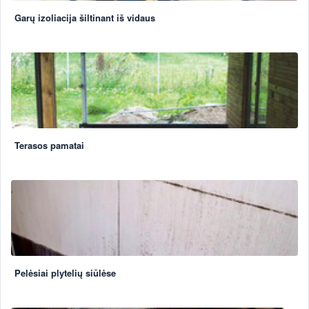
Garų izoliacija šiltinant iš vidaus
Terasos pamatai
Pelėsiai plytelių siūlėse