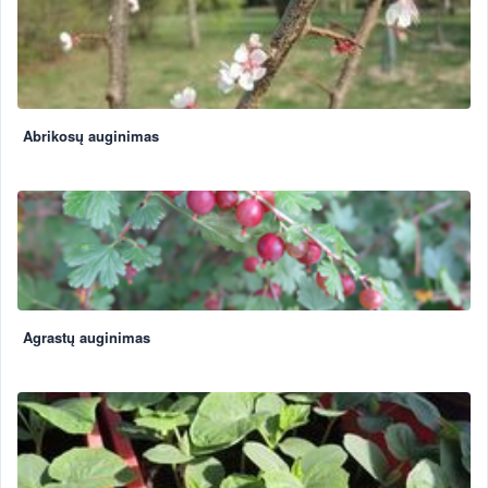
Abrikosų auginimas
Agrastų auginimas