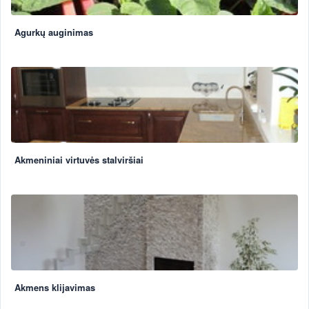
Agurkų auginimas
Akmeniniai virtuvės stalviršiai
Akmens klijavimas