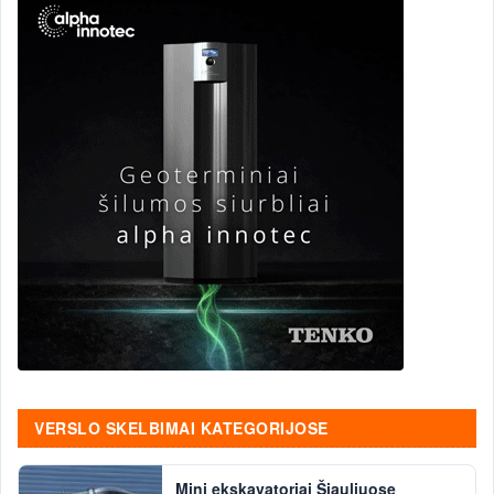
VERSLO SKELBIMAI KATEGORIJOSE
Mini ekskavatoriai Šiauliuose