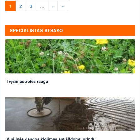
1
2
3
…
›
»
SPECIALISTAS ATSAKO
Tręšimas žolės raugu
Vinilinės dangos klojimas ant šildomų grindų