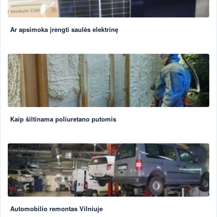
Ar apsimoka įrengti saulės elektrinę
Kaip šiltinama poliuretano putomis
Automobilio remontas Vilniuje