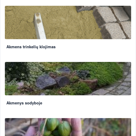
Akmens trinkelių klojimas
Akmenys sodyboje