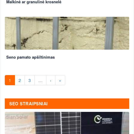
Malkinė ar granulinė krosnelė
Seno pamato apšiltinimas
1
2
3
…
›
»
SEO STRAIPSNIAI