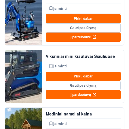
Įsiminti
Pirkti dabar
Gauti pasiūlymą
Į parduotuvę
Vikšriniai mini krautuvai Šiauliuose
Įsiminti
Pirkti dabar
Gauti pasiūlymą
Į parduotuvę
Mediniai nameliai kaina
Įsiminti