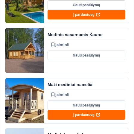
Gauti pasiūlymą
Į parduotuvę
Medinis vasarnamis Kaune
Įsiminti
Gauti pasiūlymą
Maži mediniai nameliai
Įsiminti
Gauti pasiūlymą
Į parduotuvę