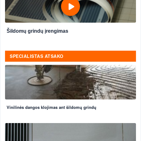
Šildomų grindų įrengimas
SPECIALISTAS ATSAKO
Vinilinės dangos klojimas ant šildomų grindų