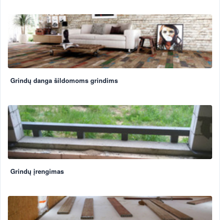
Grindų danga šildomoms grindims
Grindų įrengimas