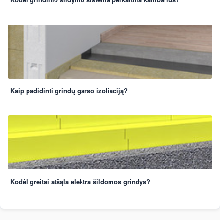
Kaip padidinti grindų garso izoliaciją?
Kodėl greitai atšąla elektra šildomos grindys?