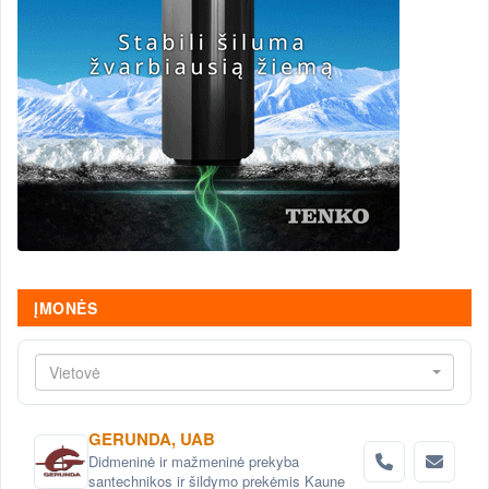
ĮMONĖS
Vietovė
GERUNDA, UAB
Didmeninė ir mažmeninė prekyba
santechnikos ir šildymo prekėmis Kaune