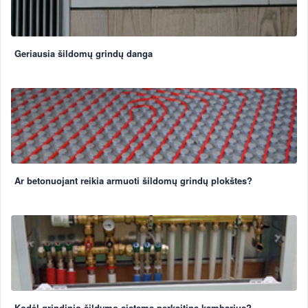
Geriausia šildomų grindų danga
Ar betonuojant reikia armuoti šildomų grindų plokštes?
Kodėl grindinio šildymo sistema perkaitina kambarius?