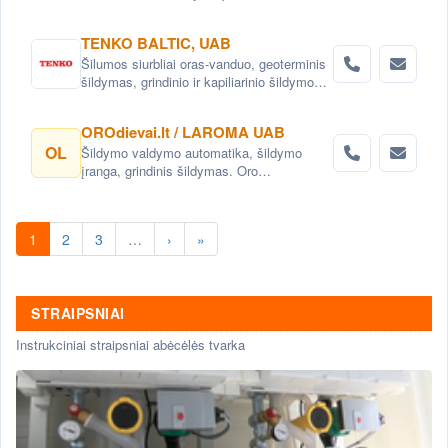
TENKO BALTIC, UAB
Šilumos siurbliai oras-vanduo, geoterminis
šildymas, grindinio ir kapiliarinio šildymo
bei vėsinimo sistemos , aukšto
efektyvumo rekuperatoriai ir vėdinimo
OROdievai.lt / LAROMA UAB
sistemos.
OL
Šildymo valdymo automatika, šildymo
įranga, grindinis šildymas. Oro
kondicionavimo įrenginiai, mobilūs oro
kondicionieriai, vėsintuvai, rekuperacinės
sistemos. Oro drėkintuvai, sausintuvai,
1
2
3
…
›
»
valytuvai, oro ventiliatoriai. Oro jonizatoriai,
ozono generatoriai.
STRAIPSNIAI
Instrukciniai straipsniai abėcėlės tvarka