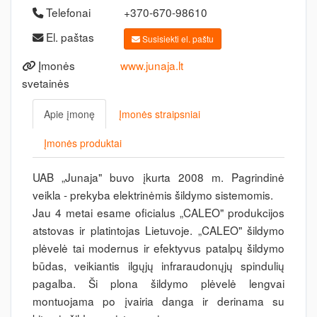
Telefonai
+370-670-98610
El. paštas
Susisiekti el. paštu
Įmonės
www.junaja.lt
svetainės
Apie įmonę
Įmonės straipsniai
Įmonės produktai
UAB „Junaja" buvo įkurta 2008 m. Pagrindinė
veikla - prekyba elektrinėmis šildymo sistemomis.
Jau 4 metai esame oficialus „CALEO" produkcijos
atstovas ir platintojas Lietuvoje. „CALEO" šildymo
plėvelė tai modernus ir efektyvus patalpų šildymo
būdas, veikiantis ilgųjų infraraudonųjų spindulių
pagalba. Ši plona šildymo plėvelė lengvai
montuojama po įvairia danga ir derinama su