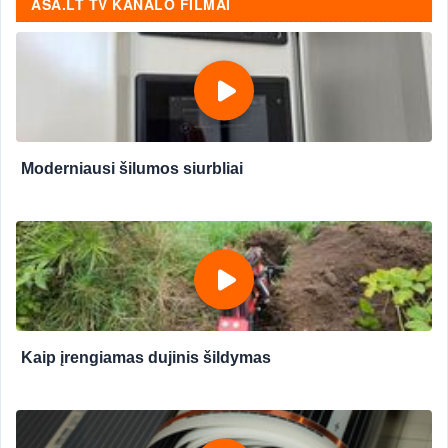
ASA.LT TV KANALO FILMAI
Moderniausi šilumos siurbliai
Kaip įrengiamas dujinis šildymas