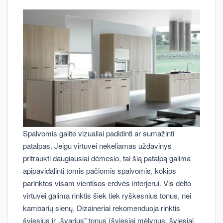
Spalvomis galite vizualiai padidinti ar sumažinti
patalpas. Jeigu virtuvei nekeliamas uždavinys
pritraukti daugiausiai dėmesio, tai šią patalpą galima
apipavidalinti tomis pačiomis spalvomis, kokios
parinktos visam vientisos erdvės interjerui. Vis dėlto
virtuvei galima rinktis šiek tiek ryškesnius tonus, nei
kambarių sienų. Dizaineriai rekomenduoja rinktis
šviesius ir „švarius" tonus (šviesiai mėlynus, šviesiai