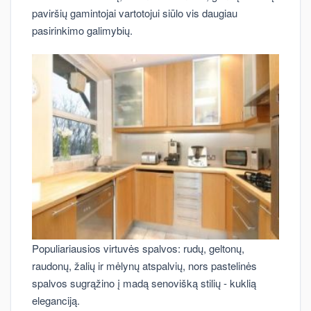
paviršių gamintojai vartotojui siūlo vis daugiau
pasirinkimo galimybių.
Populiariausios virtuvės spalvos: rudų, geltonų,
raudonų, žalių ir mėlynų atspalvių, nors pastelinės
spalvos sugrąžino į madą senovišką stilių - kuklią
eleganciją.