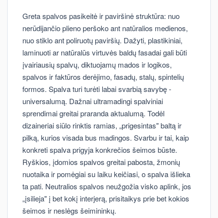
Greta spalvos pasikeitė ir paviršinė struktūra: nuo
nerūdijančio plieno peršoko ant natūralios medienos,
nuo stiklo ant poliruotų paviršių. Dažyti, plastikiniai,
laminuoti ar natūralūs virtuvės baldų fasadai gali būti
įvairiausių spalvų, diktuojamų mados ir logikos,
spalvos ir faktūros derėjimo, fasadų, stalų, spintelių
formos. Spalva turi turėti labai svarbią savybę -
universalumą. Dažnai ultramadingi spalviniai
sprendimai greitai praranda aktualumą. Todėl
dizaineriai siūlo rinktis ramias, „prigesintas" baltą ir
pilką, kurios visada bus madingos. Svarbu ir tai, kaip
konkreti spalva prigyja konkrečios šeimos būste.
Ryškios, įdomios spalvos greitai pabosta, žmonių
nuotaika ir pomėgiai su laiku keičiasi, o spalva išlieka
ta pati. Neutralios spalvos neužgožia visko aplink, jos
„įsilieja" į bet kokį interjerą, prisitaikys prie bet kokios
šeimos ir neslėgs šeimininkų.