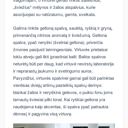
„šviežius" mėlynos ir žalios atspalvius, kurie
asocijuojasi su natūralumu, gamta, sveikata.
Galima rinktis geltoną spalvą, saulėtą, ryškią ir gryną,
primenančią citrinos aromatą ir šviežumą. Geltona
spalva, ypač neryški (švelniai geltona), priverčia
žmones pasijusti laimingesniais. Virtuvės prietaisai
tokiu atveju gali likti įprastiniai balti. Baltos spalvos
neturėtų būti per daug, kad virtuvė nevirstų laboratorija
ir neprarastų jaukumo ir svetingumo auros.
Pavyzdžiui, virtuvės spalvinei gamai gali būti parinktas
vientisas dviejų artimų pastelinių spalvų derinys:
blankai žalios ir neryškins gelsvos, o puikiu fonu joms
tarnautų šviesiai pilki tonai. Kai ryškiai geltona yra
naudojama kaip akcentas, ši spalva ypač patraukia
dėmesį ir pagyvina visą virtuvę.