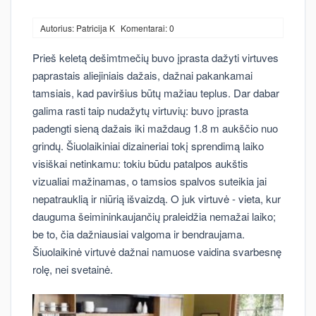
Autorius: Patricija K
Komentarai: 0
Prieš keletą dešimtmečių buvo įprasta dažyti virtuves
paprastais aliejiniais dažais, dažnai pakankamai
tamsiais, kad paviršius būtų mažiau teplus. Dar dabar
galima rasti taip nudažytų virtuvių: buvo įprasta
padengti sieną dažais iki maždaug 1.8 m aukščio nuo
grindų. Šiuolaikiniai dizaineriai tokį sprendimą laiko
visiškai netinkamu: tokiu būdu patalpos aukštis
vizualiai mažinamas, o tamsios spalvos suteikia jai
nepatrauklią ir niūrią išvaizdą. O juk virtuvė - vieta, kur
dauguma šeimininkaujančių praleidžia nemažai laiko;
be to, čia dažniausiai valgoma ir bendraujama.
Šiuolaikinė virtuvė dažnai namuose vaidina svarbesnę
rolę, nei svetainė.