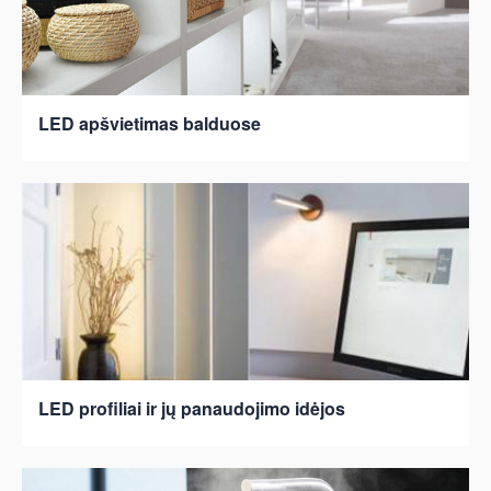
LED apšvietimas balduose
LED profiliai ir jų panaudojimo idėjos