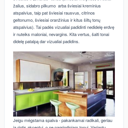
žalius, sidabro pilkumo arba šviesiai kreminius
atspalvius, taip pat šviesiai rausvus, citrinos
geltonumo, šviesiai oranžinius ir kitus šiltų tonų
atspalvius). Tai padės vizualiai padidinti nedidelę erdvę
ir nuteiks maloniai, nevargins. Kita vertus, šalti tonai
didelę patalpą dar vizualiai padidins.
Jeigu mėgstama spalva - pakankamai radikali, geriau
ją rintis akcentui, o ne pagrindiniam tonui. Variantų