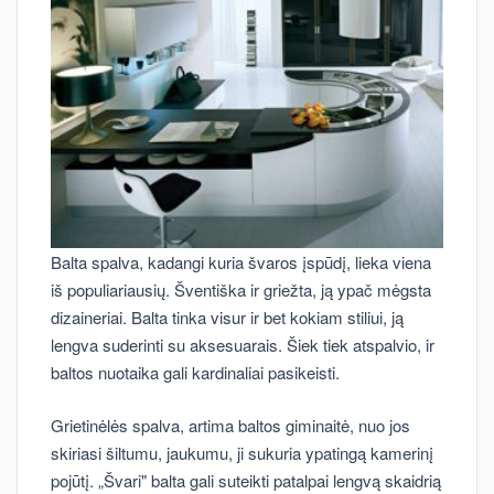
Balta spalva, kadangi kuria švaros įspūdį, lieka viena
iš populiariausių. Šventiška ir griežta, ją ypač mėgsta
dizaineriai. Balta tinka visur ir bet kokiam stiliui, ją
lengva suderinti su aksesuarais. Šiek tiek atspalvio, ir
baltos nuotaika gali kardinaliai pasikeisti.
Grietinėlės spalva, artima baltos giminaitė, nuo jos
skiriasi šiltumu, jaukumu, ji sukuria ypatingą kamerinį
pojūtį. „Švari" balta gali suteikti patalpai lengvą skaidrią