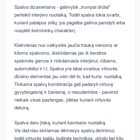
Spalva dizaineriams - galimybė „trumpai drūtai"
perteikti interjero nuotaiką. Todėl spalva tokia svarbi,
kuriant patalpos stilių: jos pagalba galima parodyti arba
nusplėti šeimininkų charakterį.
Kiekvienas nuo vaikystės jaučia trauką vienoms ar
kitoms spalvoms, išskirdamas jas iš bendros
spalvinės gamos ir rinkdamasis interjerui, rūbams,
automobiliui ir t.t. Spalva yra labai svarbus virtuvės
dizaino elementas jau vien dėl to, kad kuria nuotaiką.
Tinkama spalvų kombinacija gali padaryti virtuvę
gyvybingesnę ir žavesnę, o nesuderintos - paversti
niekais visas pastangas, įdėtas kuriant virtuvės
dekorą.
Spalva daro įtaką, kuriant kambario nuotaiką.
Vis dažniau skiriamas dėmesys spalvų derinimui,
todėl virtuvės baldų, buitinės technikos, grindų bei kitų