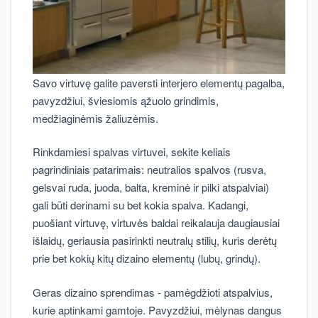
Savo virtuvę galite paversti interjero elementų pagalba,
pavyzdžiui, šviesiomis ąžuolo grindimis,
medžiaginėmis žaliuzėmis.
Rinkdamiesi spalvas virtuvei, sekite keliais
pagrindiniais patarimais: neutralios spalvos (rusva,
gelsvai ruda, juoda, balta, kreminė ir pilki atspalviai)
gali būti derinami su bet kokia spalva. Kadangi,
puošiant virtuvę, virtuvės baldai reikalauja daugiausiai
išlaidų, geriausia pasirinkti neutralų stilių, kuris derėtų
prie bet kokių kitų dizaino elementų (lubų, grindų).
Geras dizaino sprendimas - pamėgdžioti atspalvius,
kurie aptinkami gamtoje. Pavyzdžiui, mėlynas dangus