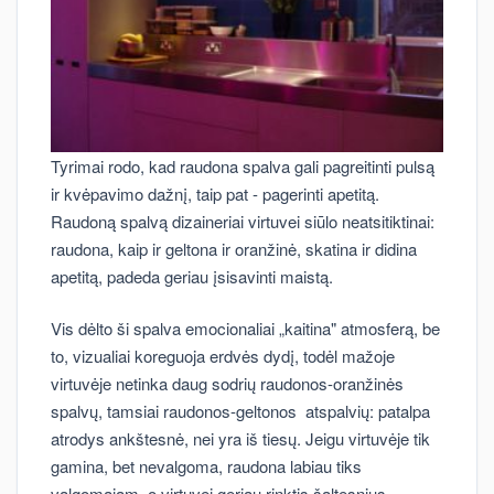
Tyrimai rodo, kad raudona spalva gali pagreitinti pulsą
ir kvėpavimo dažnį, taip pat - pagerinti apetitą.
Raudoną spalvą dizaineriai virtuvei siūlo neatsitiktinai:
raudona, kaip ir geltona ir oranžinė, skatina ir didina
apetitą, padeda geriau įsisavinti maistą.
Vis dėlto ši spalva emocionaliai „kaitina" atmosferą, be
to, vizualiai koreguoja erdvės dydį, todėl mažoje
virtuvėje netinka daug sodrių raudonos-oranžinės
spalvų, tamsiai raudonos-geltonos atspalvių: patalpa
atrodys ankštesnė, nei yra iš tiesų. Jeigu virtuvėje tik
gamina, bet nevalgoma, raudona labiau tiks
valgomajam, o virtuvei geriau rinktis šaltesnius,