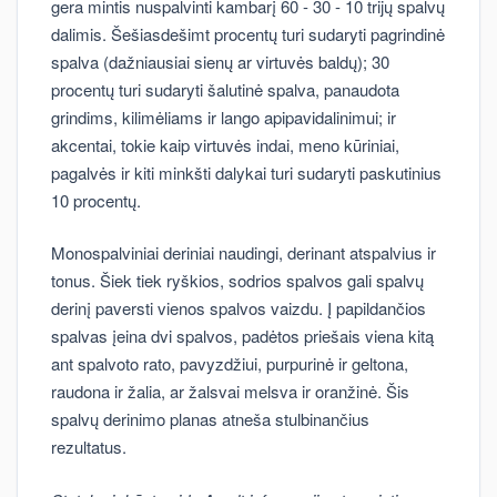
gera mintis nuspalvinti kambarį 60 - 30 - 10 trijų spalvų
dalimis. Šešiasdešimt procentų turi sudaryti pagrindinė
spalva (dažniausiai sienų ar virtuvės baldų); 30
procentų turi sudaryti šalutinė spalva, panaudota
grindims, kilimėliams ir lango apipavidalinimui; ir
akcentai, tokie kaip virtuvės indai, meno kūriniai,
pagalvės ir kiti minkšti dalykai turi sudaryti paskutinius
10 procentų.
Monospalviniai deriniai naudingi, derinant atspalvius ir
tonus. Šiek tiek ryškios, sodrios spalvos gali spalvų
derinį paversti vienos spalvos vaizdu. Į papildančios
spalvas įeina dvi spalvos, padėtos priešais viena kitą
ant spalvoto rato, pavyzdžiui, purpurinė ir geltona,
raudona ir žalia, ar žalsvai melsva ir oranžinė. Šis
spalvų derinimo planas atneša stulbinančius
rezultatus.