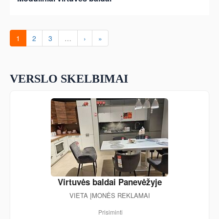
1
2
3
…
›
»
VERSLO SKELBIMAI
Virtuvės baldai Panevėžyje
VIETA ĮMONĖS REKLAMAI
Prisiminti