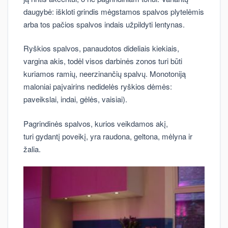
daugybė: iškloti grindis mėgstamos spalvos plytelėmis
arba tos pačios spalvos indais užpildyti lentynas.
Ryškios spalvos, panaudotos dideliais kiekiais,
vargina akis, todėl visos darbinės zonos turi būti
kuriamos ramių, neerzinančių spalvų. Monotoniją
maloniai paįvairins nedidelės ryškios dėmės:
paveikslai, indai, gėlės, vaisiai).
Pagrindinės spalvos, kurios veikdamos akį,
turi gydantį poveikį, yra raudona, geltona, mėlyna ir
žalia.