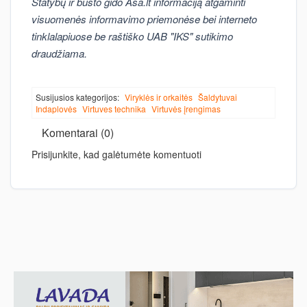
Statybų ir būsto gido Asa.lt informaciją atgaminti
visuomenės informavimo priemonėse bei interneto
tinklalapiuose be raštiško UAB "IKS" sutikimo
draudžiama.
Susijusios kategorijos:
Viryklės ir orkaitės
Šaldytuvai
Indaplovės
Virtuves technika
Virtuvės įrengimas
Komentarai (0)
Prisijunkite, kad galėtumėte komentuoti