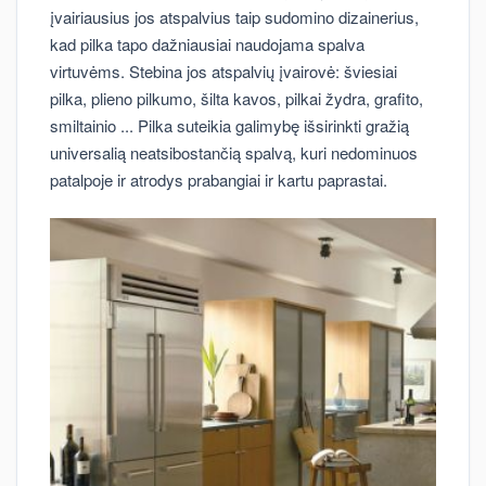
įvairiausius jos atspalvius taip sudomino dizainerius,
kad pilka tapo dažniausiai naudojama spalva
virtuvėms. Stebina jos atspalvių įvairovė: šviesiai
pilka, plieno pilkumo, šilta kavos, pilkai žydra, grafito,
smiltainio ... Pilka suteikia galimybę išsirinkti gražią
universalią neatsibostančią spalvą, kuri nedominuos
patalpoje ir atrodys prabangiai ir kartu paprastai.