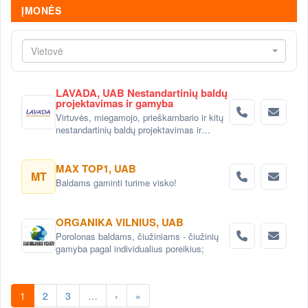
ĮMONĖS
Vietovė
LAVADA, UAB Nestandartinių baldų
projektavimas ir gamyba
Virtuvės, miegamojo, prieškambario ir kitų
nestandartinių baldų projektavimas ir
gaminimas Vilniuje
MAX TOP1, UAB
MT
Baldams gaminti turime visko!
ORGANIKA VILNIUS, UAB
Porolonas baldams, čiužiniams - čiužinių
gamyba pagal individualius poreikius;
1
2
3
…
›
»