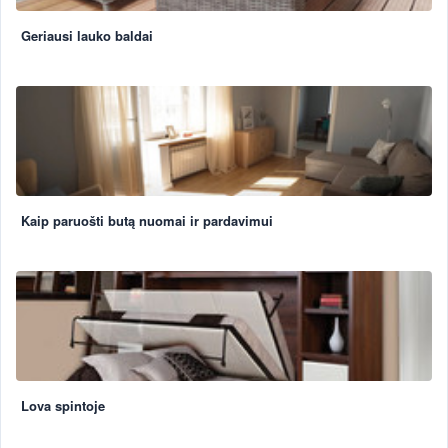
Geriausi lauko baldai
Kaip paruošti butą nuomai ir pardavimui
Lova spintoje