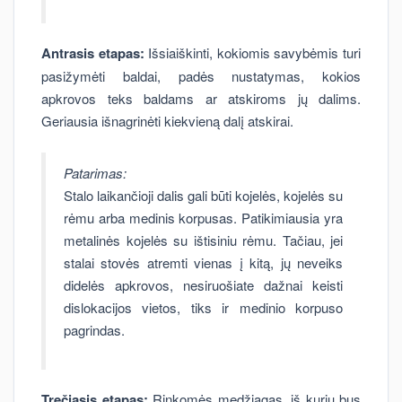
Antrasis etapas:
Išsiaiškinti, kokiomis savybėmis turi
pasižymėti baldai, padės nustatymas, kokios
apkrovos teks baldams ar atskiroms jų dalims.
Geriausia išnagrinėti kiekvieną dalį atskirai.
Patarimas:
Stalo laikančioji dalis gali būti kojelės, kojelės su
rėmu arba medinis korpusas. Patikimiausia yra
metalinės kojelės su ištisiniu rėmu. Tačiau, jei
stalai stovės atremti vienas į kitą, jų neveiks
didelės apkrovos, nesiruošiate dažnai keisti
dislokacijos vietos, tiks ir medinio korpuso
pagrindas.
Trečiasis etapas:
Rinkomės medžiagas, iš kurių bus