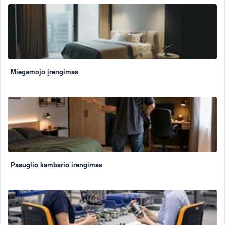
Miegamojo įrengimas
Paauglio kambario irengimas