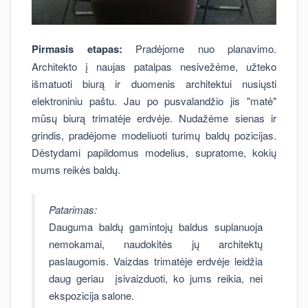
Pirmasis etapas:
Pradėjome nuo planavimo.
Architekto į naujas patalpas nesivežėme, užteko
išmatuoti biurą ir duomenis architektui nusiųsti
elektroniniu paštu. Jau po pusvalandžio jis "matė"
mūsų biurą trimatėje erdvėje. Nudažėme sienas ir
grindis, pradėjome modeliuoti turimų baldų pozicijas.
Dėstydami papildomus modelius, supratome, kokių
mums reikės baldų.
Patarimas:
Dauguma baldų gamintojų baldus suplanuoja
nemokamai, naudokitės jų architektų
paslaugomis. Vaizdas trimatėje erdvėje leidžia
daug geriau įsivaizduoti, ko jums reikia, nei
ekspozicija salone.