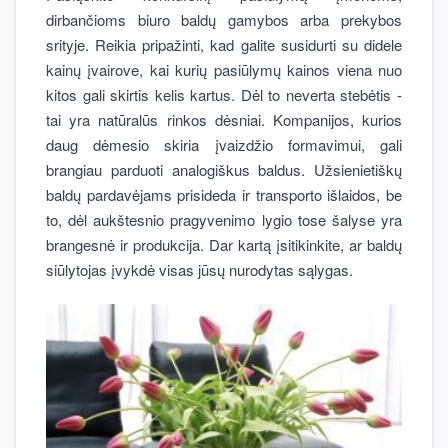
dirbančioms biuro baldų gamybos arba prekybos
srityje. Reikia pripažinti, kad galite susidurti su didele
kainų įvairove, kai kurių pasiūlymų kainos viena nuo
kitos gali skirtis kelis kartus. Dėl to neverta stebėtis -
tai yra natūralūs rinkos dėsniai. Kompanijos, kurios
daug dėmesio skiria įvaizdžio formavimui, gali
brangiau parduoti analogiškus baldus. Užsienietiškų
baldų pardavėjams prisideda ir transporto išlaidos, be
to, dėl aukštesnio pragyvenimo lygio tose šalyse yra
brangesnė ir produkcija. Dar kartą įsitikinkite, ar baldų
siūlytojas įvykdė visas jūsų nurodytas sąlygas.