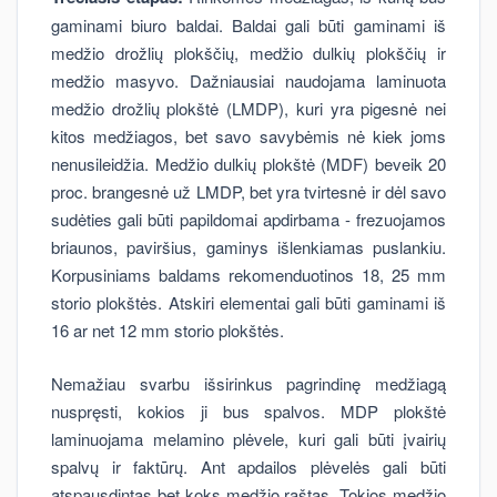
gaminami biuro baldai. Baldai gali būti gaminami iš
medžio drožlių plokščių, medžio dulkių plokščių ir
medžio masyvo. Dažniausiai naudojama laminuota
medžio drožlių plokštė (LMDP), kuri yra pigesnė nei
kitos medžiagos, bet savo savybėmis nė kiek joms
nenusileidžia. Medžio dulkių plokštė (MDF) beveik 20
proc. brangesnė už LMDP, bet yra tvirtesnė ir dėl savo
sudėties gali būti papildomai apdirbama - frezuojamos
briaunos, paviršius, gaminys išlenkiamas puslankiu.
Korpusiniams baldams rekomenduotinos 18, 25 mm
storio plokštės. Atskiri elementai gali būti gaminami iš
16 ar net 12 mm storio plokštės.
Nemažiau svarbu išsirinkus pagrindinę medžiagą
nuspręsti, kokios ji bus spalvos. MDP plokštė
laminuojama melamino plėvele, kuri gali būti įvairių
spalvų ir faktūrų. Ant apdailos plėvelės gali būti
atspausdintas bet koks medžio raštas. Tokios medžio