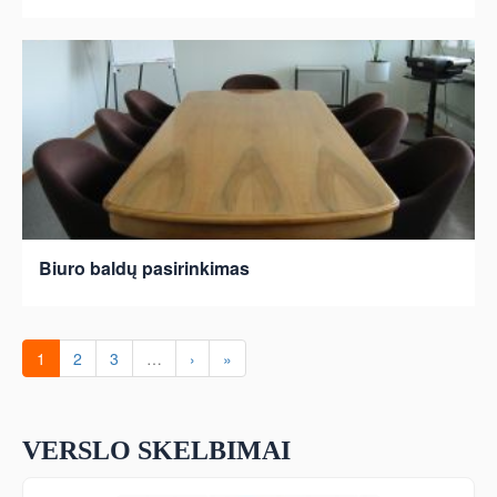
Biuro baldų pasirinkimas
1
2
3
…
›
»
VERSLO SKELBIMAI