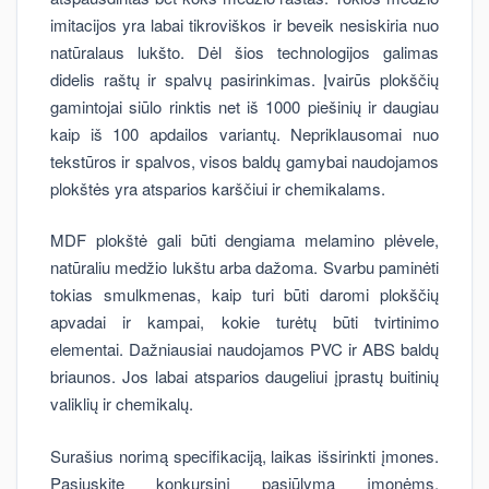
imitacijos yra labai tikroviškos ir beveik nesiskiria nuo
natūralaus lukšto. Dėl šios technologijos galimas
didelis raštų ir spalvų pasirinkimas. Įvairūs plokščių
gamintojai siūlo rinktis net iš 1000 piešinių ir daugiau
kaip iš 100 apdailos variantų. Nepriklausomai nuo
tekstūros ir spalvos, visos baldų gamybai naudojamos
plokštės yra atsparios karščiui ir chemikalams.
MDF plokštė gali būti dengiama melamino plėvele,
natūraliu medžio lukštu arba dažoma. Svarbu paminėti
tokias smulkmenas, kaip turi būti daromi plokščių
apvadai ir kampai, kokie turėtų būti tvirtinimo
elementai. Dažniausiai naudojamos PVC ir ABS baldų
briaunos. Jos labai atsparios daugeliui įprastų buitinių
valiklių ir chemikalų.
Surašius norimą specifikaciją, laikas išsirinkti įmones.
Pasiųskite konkursinį pasiūlymą įmonėms,