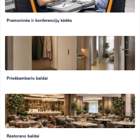
Pramoninės ir konferencijų kėdės
Prieškambario baldai
Restorano baldai