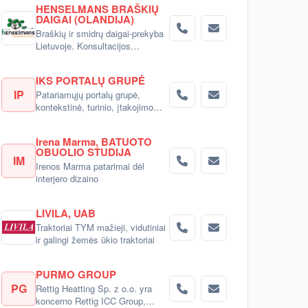
HENSELMANS BRAŠKIŲ
DAIGAI (OLANDIJA)
Braškių ir smidrų daigai-prekyba
Lietuvoje. Konsultacijos
pirkėjams.
IKS PORTALŲ GRUPĖ
IP
Patariamųjų portalų grupė,
kontekstinė, turinio, įtakojimo
reklama
Irena Marma, BATUOTO
OBUOLIO STUDIJA
IM
Irenos Marma patarimai dėl
interjero dizaino
LIVILA, UAB
Traktoriai TYM mažieji, vidutiniai
ir galingi žemės ūkio traktoriai
PURMO GROUP
PG
Rettig Heatting Sp. z o.o. yra
koncerno Rettig ICC Group,