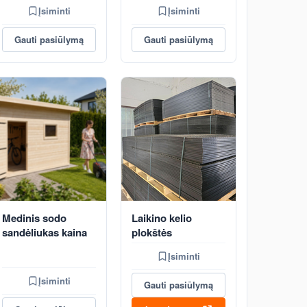
Įsiminti
Įsiminti
Gauti pasiūlymą
Gauti pasiūlymą
Medinis sodo
Laikino kelio
sandėliukas kaina
plokštės
Įsiminti
Įsiminti
Gauti pasiūlymą