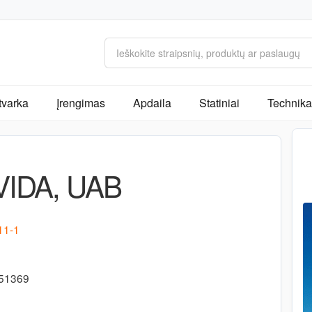
tvarka
Įrengimas
Apdaila
Statiniai
Technika 
IDA, UAB
11-1
151369