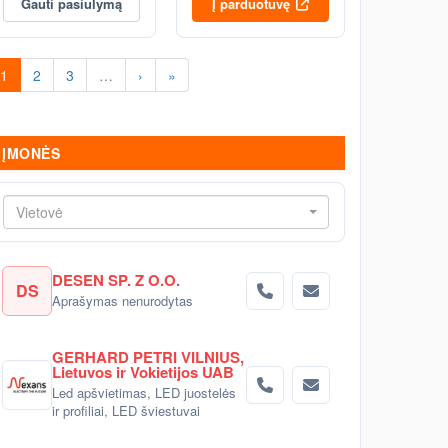
Gauti pasiūlymą
Į parduotuvę
1
2
3
…
›
»
ĮMONĖS
Vietovė
DESEN SP. Z O.O.
DS
Aprašymas nenurodytas
GERHARD PETRI VILNIUS,
Lietuvos ir Vokietijos UAB
Led apšvietimas, LED juostelės
ir profiliai, LED šviestuvai