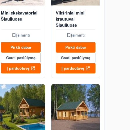
Mini ekskavatoriai
Vikšriniai mini
Šiauliuose
krautuvai
Šiauliuose
Įsiminti
Įsiminti
Pirkti dabar
Pirkti dabar
Gauti pasiūlymą
Gauti pasiūlymą
Į parduotuvę
Į parduotuvę