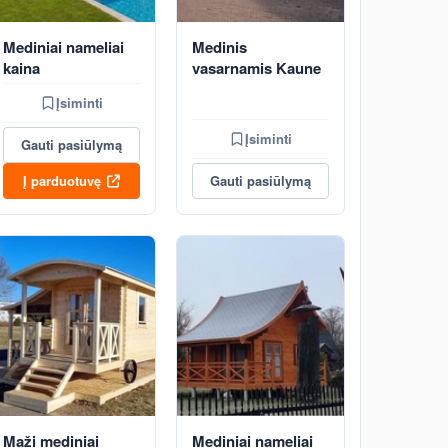
Mediniai nameliai
Medinis
kaina
vasarnamis Kaune
Įsiminti
Įsiminti
Gauti pasiūlymą
Į parduotuvę
Gauti pasiūlymą
Maži mediniai
Mediniai nameliai