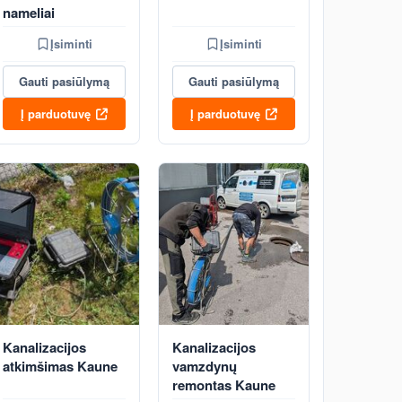
nameliai
Įsiminti
Įsiminti
Gauti pasiūlymą
Gauti pasiūlymą
Į parduotuvę
Į parduotuvę
Kanalizacijos
Kanalizacijos
atkimšimas Kaune
vamzdynų
remontas Kaune