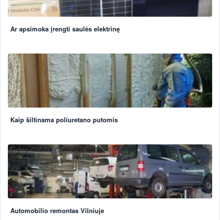
Ar apsimoka įrengti saulės elektrinę
Kaip šiltinama poliuretano putomis
Automobilio remontas Vilniuje