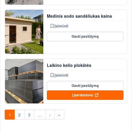
Medinis sodo sandėliukas kaina
Įsiminti
Gauti pasiūlymą
Laikino kelio plokštės
Įsiminti
Gauti pasiūlymą
Į parduotuvę
1
2
3
…
›
»