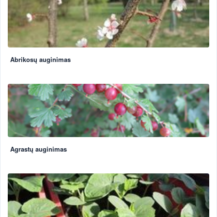
Abrikosų auginimas
Agrastų auginimas