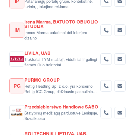
IP
Patariamųjų portalų grupė, kontekstinė,
turinio, įtakojimo reklama
Irena Marma, BATUOTO OBUOLIO
STUDIJA
IM
Irenos Marma patarimai dėl interjero
dizaino
LIVILA, UAB
Traktoriai TYM mažieji, vidutiniai ir galingi
žemės ūkio traktoriai
PURMO GROUP
PG
Rettig Heatting Sp. z o.o. yra koncerno
Rettig ICC Group, didžiausio pasaulinio
radiatorių gamintojo dalimi.
Przedsiębiorstwo Handlowe SABO
Statybinių medžiagų parduotuvė Lenkijoje,
Suvalkuose
ROLTECHNIK LIETUVA, UAB,