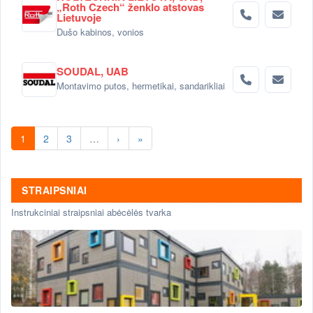
„Roth Czech“ ženklo atstovas
Lietuvoje
Dušo kabinos, vonios
SOUDAL, UAB
Montavimo putos, hermetikai, sandarikliai
1
2
3
…
›
»
STRAIPSNIAI
Instrukciniai straipsniai abėcėlės tvarka