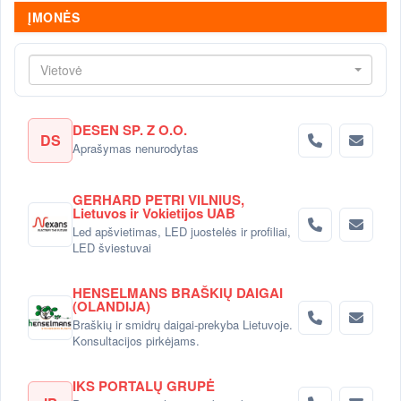
ĮMONĖS
Vietovė
DESEN SP. Z O.O.
DS
Aprašymas nenurodytas
GERHARD PETRI VILNIUS,
Lietuvos ir Vokietijos UAB
Led apšvietimas, LED juostelės ir profiliai,
LED šviestuvai
HENSELMANS BRAŠKIŲ DAIGAI
(OLANDIJA)
Braškių ir smidrų daigai-prekyba Lietuvoje.
Konsultacijos pirkėjams.
IKS PORTALŲ GRUPĖ