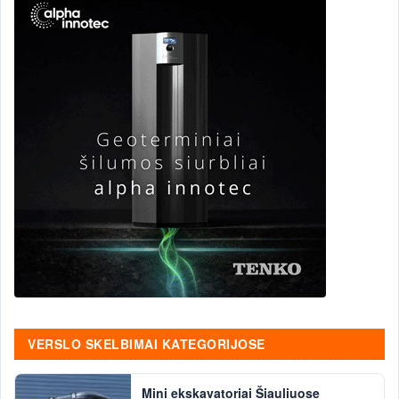
VERSLO SKELBIMAI KATEGORIJOSE
Mini ekskavatoriai Šiauliuose