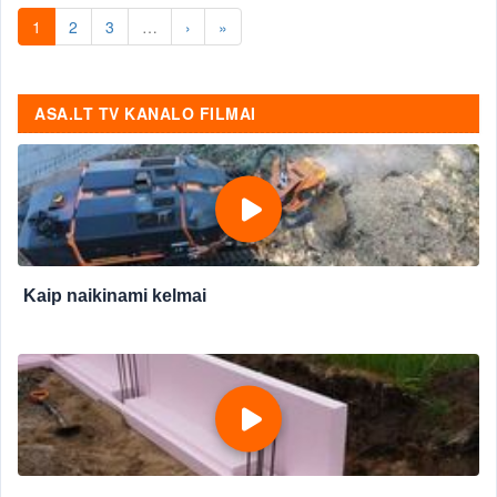
1
2
3
…
›
»
ASA.LT TV KANALO FILMAI
Kaip naikinami kelmai