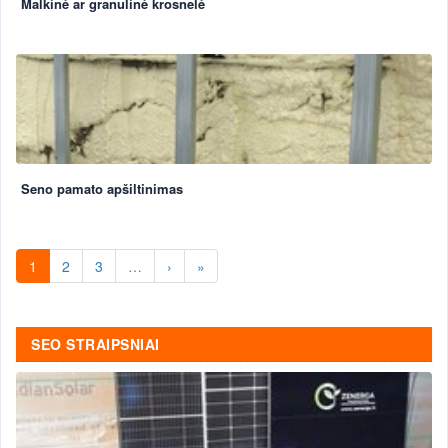
Malkinė ar granulinė krosnelė
Seno pamato apšiltinimas
1
2
3
…
›
»
SEO STRAIPSNIAI