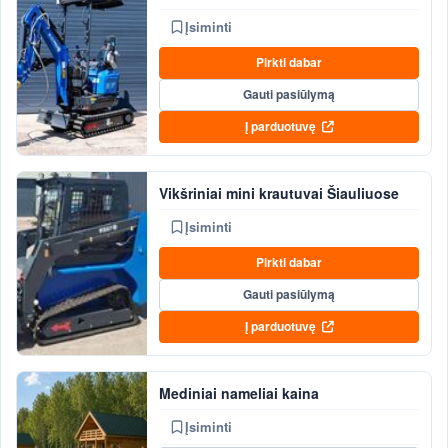
Įsiminti
Pirkti dabar
Gauti pasiūlymą
Į parduotuvę
Vikšriniai mini krautuvai Šiauliuose
Įsiminti
Pirkti dabar
Gauti pasiūlymą
Į parduotuvę
Mediniai nameliai kaina
Įsiminti