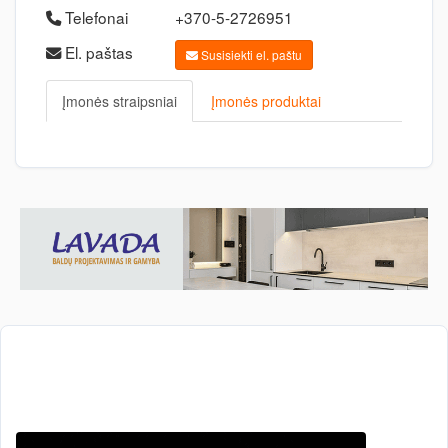
Telefonai
+370-5-2726951
El. paštas
Susisiekti el. paštu
Įmonės straipsniai
Įmonės produktai