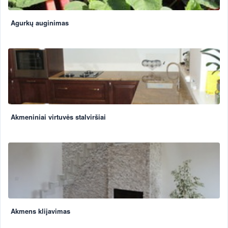
Agurkų auginimas
Akmeniniai virtuvės stalviršiai
Akmens klijavimas