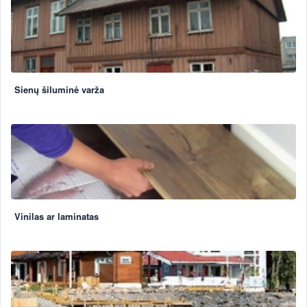
Sienų šiluminė varža
Vinilas ar laminatas