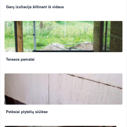
Garų izoliacija šiltinant iš vidaus
Terasos pamatai
Pelėsiai plytelių siūlėse