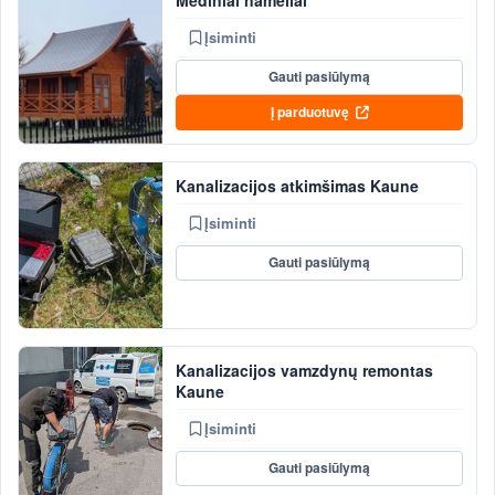
Įsiminti
Gauti pasiūlymą
Į parduotuvę
Kanalizacijos atkimšimas Kaune
Įsiminti
Gauti pasiūlymą
Kanalizacijos vamzdynų remontas
Kaune
Įsiminti
Gauti pasiūlymą