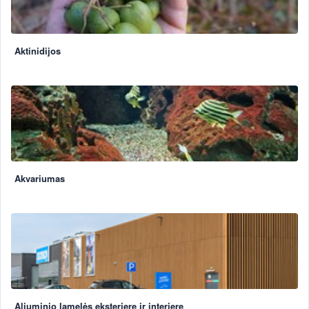
Aktinidijos
Akvariumas
Aliuminio lamelės eksterjere ir interjere