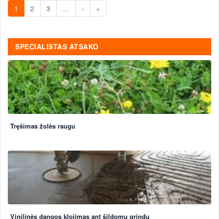
1
2
3
…
›
»
SPECIALISTAS ATSAKO
Tręšimas žolės raugu
Vinilinės dangos klojimas ant šildomų grindų