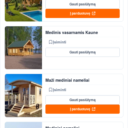
Gauti pasiūlymą
Į parduotuvę
Medinis vasarnamis Kaune
Įsiminti
Gauti pasiūlymą
Maži mediniai nameliai
Įsiminti
Gauti pasiūlymą
Į parduotuvę
Mediniai nameliai