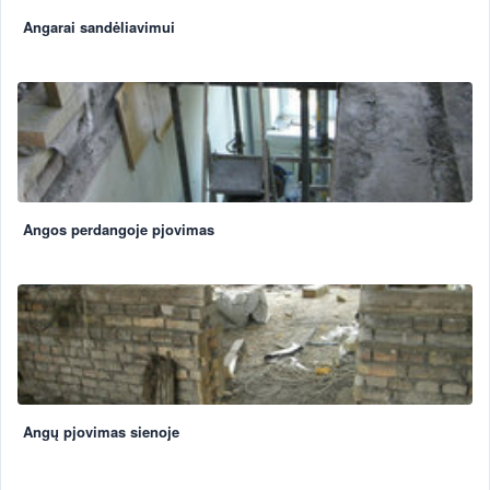
Angarai sandėliavimui
Angos perdangoje pjovimas
Angų pjovimas sienoje