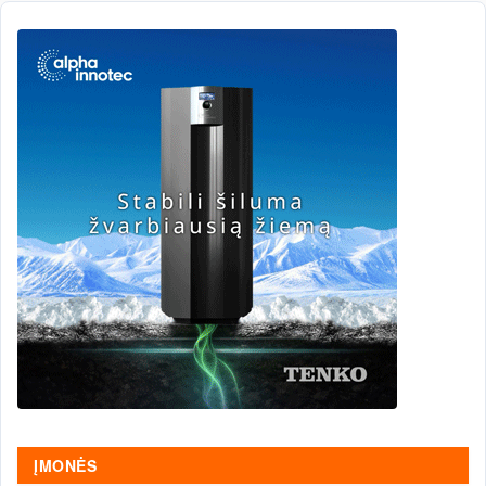
ĮMONĖS