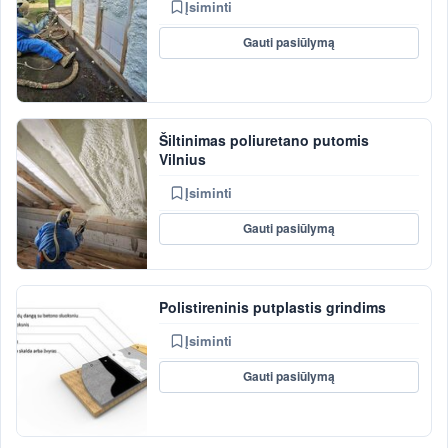
Įsiminti
Gauti pasiūlymą
Šiltinimas poliuretano putomis
Vilnius
Įsiminti
Gauti pasiūlymą
Polistireninis putplastis grindims
Įsiminti
Gauti pasiūlymą