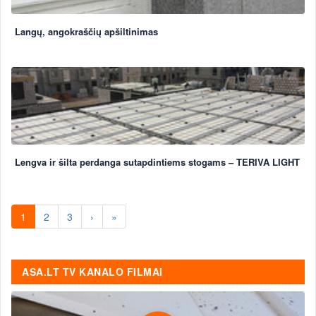
Langų, angokraščių apšiltinimas
Lengva ir šilta perdanga sutapdintiems stogams – TERIVA LIGHT
1
2
3
›
»
ASA.LT TV KANALO FILMAI