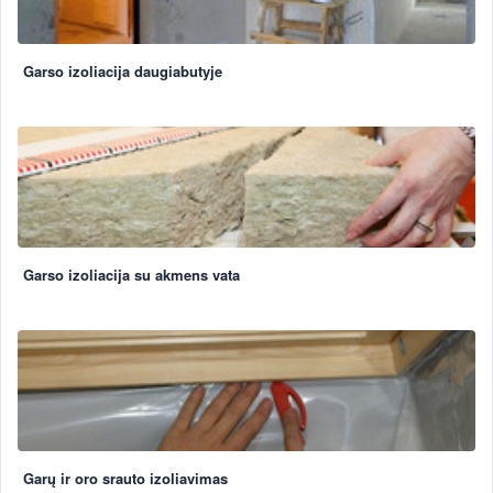
Garso izoliacija daugiabutyje
Garso izoliacija su akmens vata
Garų ir oro srauto izoliavimas