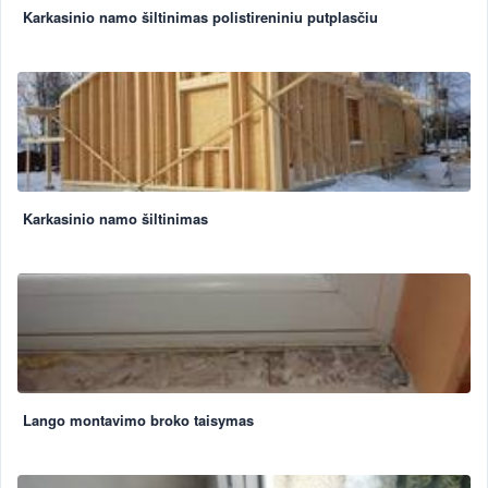
Karkasinio namo šiltinimas polistireniniu putplasčiu
Karkasinio namo šiltinimas
Lango montavimo broko taisymas