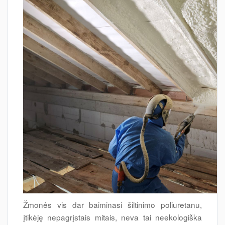
Žmonės vis dar baiminasi šiltinimo poliuretanu,
įtikėję nepagrįstais mitais, neva tai neekologiška