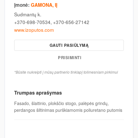
Įmonė:
GAMONA, IĮ
Sudmantų k.
+370-698-70534, +370-656-27142
www.izoputos.com
GAUTI PASIŪLYMĄ
PRISIMINTI
*Būsite nukreipti į mūsų partnerio tinklapį tolimesniam pirkimui
Trumpas aprašymas
Fasado, šlaitinio, plokščio stogo, palėpės grindų,
perdangos šiltinimas purškiamomis poliuretano putomis