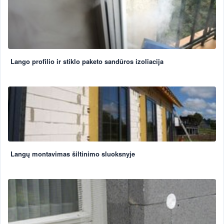
Lango profilio ir stiklo paketo sandūros izoliacija
Langų montavimas šiltinimo sluoksnyje