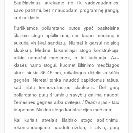
Skaičiavimus atliekame ne tik vadovaudamiesi
savo patirtimi, bet ir naudodami programinę įrangą,
kuri neklysta.
Purškiamos poliuretano putos ypač pasiteisina
šlaitinio stogo apšiltinimui, nes taupo medieną ir
sukuria visiškai sandarų, šilumai ir garsui nelaidų
sluoksnį. Medinei laikančiajai stogo konstrukcijai
reikia nemažai medienos, o tai kainuoja. A++
klasės namo stogui, kuomet šiltinimo medžiagos
storis siekia 35-45 cm, reikalingos didelio aukščio
gegnės. Neretai tenka naudoti papildomus tašus,
kad tilptų termoizoliacijos sluoksnis. Dėl gerų
poliuretano putų šiluminių savybių galima naudoti
žemesnes gegnes arba dvitėjes
sijas - taip
I Beam
taupomos išlaidos stogo konstrukcijos medienai.
Kai kuriais atvejais šlaitinio stogo apšiltinimui
rekomenduojame naudoti uždarų ir atvirų porų