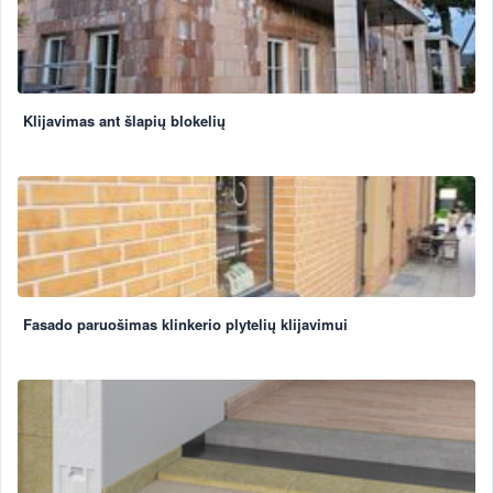
Klijavimas ant šlapių blokelių
Fasado paruošimas klinkerio plytelių klijavimui