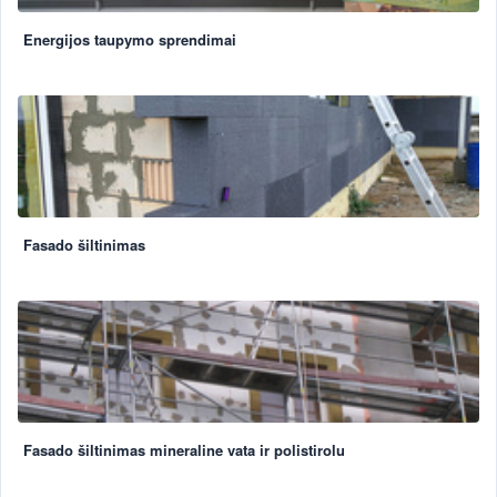
Energijos taupymo sprendimai
Fasado šiltinimas
Fasado šiltinimas mineraline vata ir polistirolu