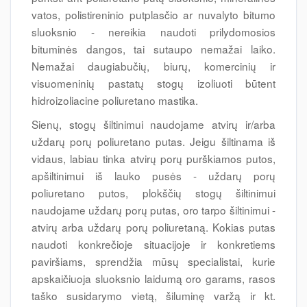
vatos, polistireninio putplasčio ar nuvalyto bitumo
sluoksnio - nereikia naudoti prilydomosios
bituminės dangos, tai sutaupo nemažai laiko.
Nemažai daugiabučių, biurų, komercinių ir
visuomeninių pastatų stogų izoliuoti būtent
hidroizoliacine poliuretano mastika.
Sienų, stogų šiltinimui naudojame atvirų ir/arba
uždarų porų poliuretano putas. Jeigu šiltinama iš
vidaus, labiau tinka atvirų porų purškiamos putos,
apšiltinimui iš lauko pusės - uždarų porų
poliuretano putos, plokščių stogų šiltinimui
naudojame uždarų porų putas, oro tarpo šiltinimui -
atvirų arba uždarų porų poliuretaną. Kokias putas
naudoti konkrečioje situacijoje ir konkretiems
paviršiams, sprendžia mūsų specialistai, kurie
apskaičiuoja sluoksnio laidumą oro garams, rasos
taško susidarymo vietą, šiluminę varžą ir kt.