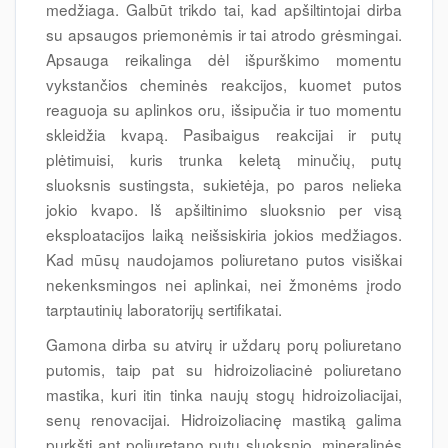
medžiaga. Galbūt trikdo tai, kad apšiltintojai dirba
su apsaugos priemonėmis ir tai atrodo grėsmingai.
Apsauga reikalinga dėl išpurškimo momentu
vykstančios cheminės reakcijos, kuomet putos
reaguoja su aplinkos oru, išsipučia ir tuo momentu
skleidžia kvapą. Pasibaigus reakcijai ir putų
plėtimuisi, kuris trunka keletą minučių, putų
sluoksnis sustingsta, sukietėja, po paros nelieka
jokio kvapo. Iš apšiltinimo sluoksnio per visą
eksploatacijos laiką neišsiskiria jokios medžiagos.
Kad mūsų naudojamos poliuretano putos visiškai
nekenksmingos nei aplinkai, nei žmonėms įrodo
tarptautinių laboratorijų sertifikatai.
Gamona dirba su atvirų ir uždarų porų poliuretano
putomis, taip pat su hidroizoliacinė poliuretano
mastika, kuri itin tinka naujų stogų hidroizoliacijai,
senų renovacijai. Hidroizoliacinę mastiką galima
purkšti ant poliuretano putų sluoksnio, mineralinės