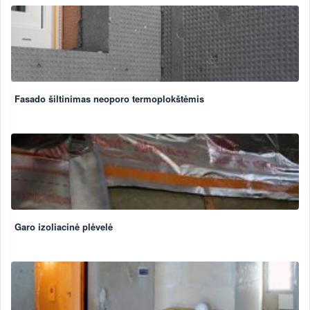
Fasado šiltinimas neoporo termoplokštėmis
Garo izoliacinė plėvelė