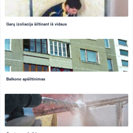
Garų izoliacija šiltinant iš vidaus
Balkono apšiltinimas