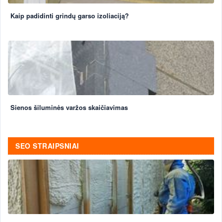
Kaip padidinti grindų garso izoliaciją?
Sienos šiluminės varžos skaičiavimas
SEO STRAIPSNIAI