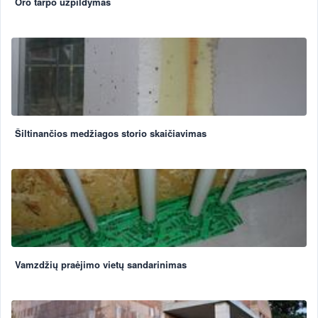
Oro tarpo užpildymas
Šiltinančios medžiagos storio skaičiavimas
Vamzdžių praėjimo vietų sandarinimas