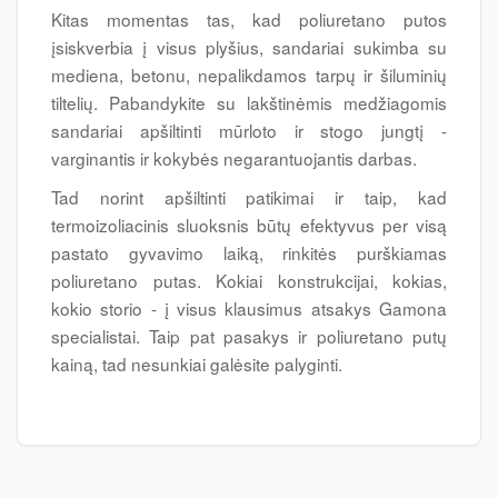
Kitas momentas tas, kad poliuretano putos
įsiskverbia į visus plyšius, sandariai sukimba su
mediena, betonu, nepalikdamos tarpų ir šiluminių
tiltelių. Pabandykite su lakštinėmis medžiagomis
sandariai apšiltinti mūrloto ir stogo jungtį -
varginantis ir kokybės negarantuojantis darbas.
Tad norint apšiltinti patikimai ir taip, kad
termoizoliacinis sluoksnis būtų efektyvus per visą
pastato gyvavimo laiką, rinkitės purškiamas
poliuretano putas. Kokiai konstrukcijai, kokias,
kokio storio - į visus klausimus atsakys Gamona
specialistai. Taip pat pasakys ir poliuretano putų
kainą, tad nesunkiai galėsite palyginti.