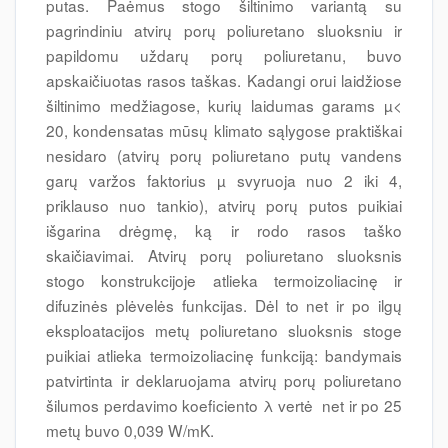
putas. Paėmus stogo šiltinimo variantą su
pagrindiniu atvirų porų poliuretano sluoksniu ir
papildomu uždarų porų poliuretanu, buvo
apskaičiuotas rasos taškas. Kadangi orui laidžiose
šiltinimo medžiagose, kurių laidumas garams µ<
20, kondensatas mūsų klimato sąlygose praktiškai
nesidaro (atvirų porų poliuretano putų vandens
garų varžos faktorius µ svyruoja nuo 2 iki 4,
priklauso nuo tankio), atvirų porų putos puikiai
išgarina drėgmę, ką ir rodo rasos taško
skaičiavimai. Atvirų porų poliuretano sluoksnis
stogo konstrukcijoje atlieka termoizoliacinę ir
difuzinės plėvelės funkcijas. Dėl to net ir po ilgų
eksploatacijos metų poliuretano sluoksnis stoge
puikiai atlieka termoizoliacinę funkciją: bandymais
patvirtinta ir deklaruojama atvirų porų poliuretano
šilumos perdavimo koeficiento λ vertė net ir po 25
metų buvo 0,039 W/mK.