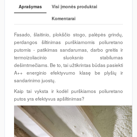
Aprašymas
Visi įmonės produktai
Komentarai
Fasado, šlaitinio, plokščio stogo, palėpės grindų,
perdangos šiltinimas purškiamomis poliuretano
putomis - patikimas sandarumas, darbo greitis ir
termoizoliacinio sluoksnio stabilumas
dešimtmečiams. Be to, tai užtikrintas būdas pasiekti
A++ energinio efektyvumo klasę be plyšių ir
sandarinimo juostų.
Kaip tai vyksta ir kodėl purškiamos poliuretano
putos yra efektyvus apšiltinimas?