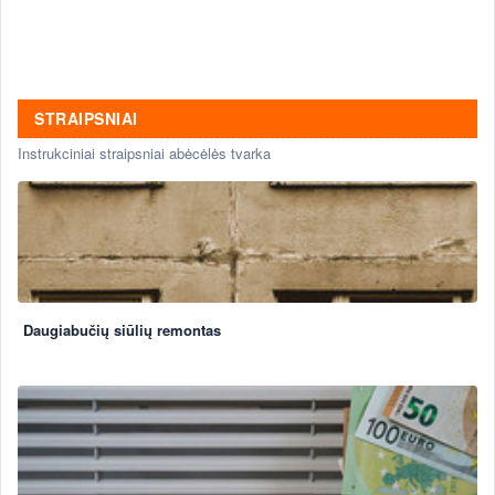
STRAIPSNIAI
Instrukciniai straipsniai abėcėlės tvarka
Daugiabučių siūlių remontas