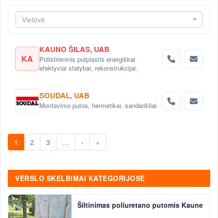
Vietovė
KAUNO ŠILAS, UAB
KA
Polistireninis putplastis energiškai
efektyviai statybai, rekonstrukcijai.
SOUDAL, UAB
Montavimo putos, hermetikai, sandarikliai
1
2
3
…
›
»
VERSLO SKELBIMAI KATEGORIJOSE
Šiltinimas poliuretano putomis Kaune