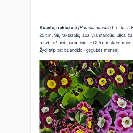
Ausytoji raktažolė
(Primula auricula
L.) - tai iš
20 cm. Šių raktažolių lapai yra standūs, pilkai žal
rusvi, rožiniai, purpuriniai, iki 2,5 cm skersme
Žydi taip pat balandžio - gegužės mėnesį.