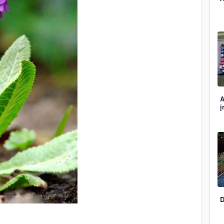
A
į
D