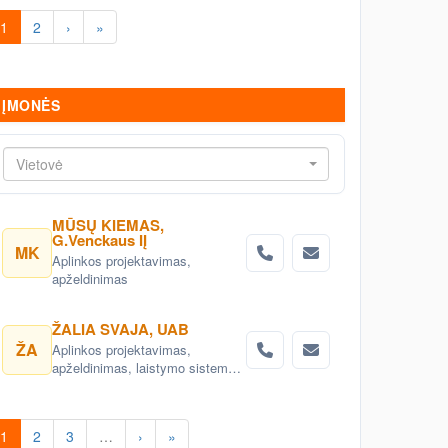
1
2
›
»
ĮMONĖS
Vietovė
MŪSŲ KIEMAS,
G.Venckaus IĮ
MK
Aplinkos projektavimas,
apželdinimas
ŽALIA SVAJA, UAB
ŽA
Aplinkos projektavimas,
apželdinimas, laistymo sistemos,
apšvietimo sistemos, vejos,
patalpų dekoravimas
kambariniais augalais. Prekyba
1
2
3
…
›
»
dekoratyviniais augalais,