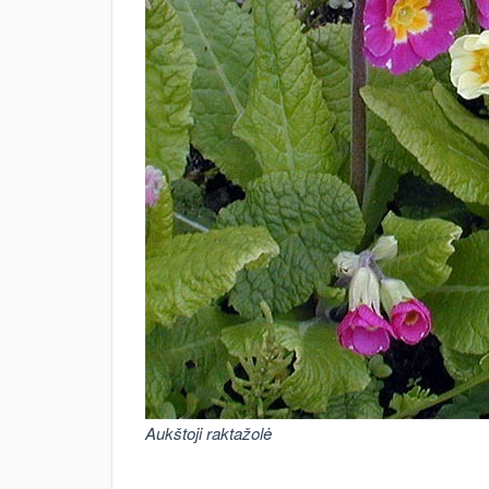
Aukštoji raktažolė