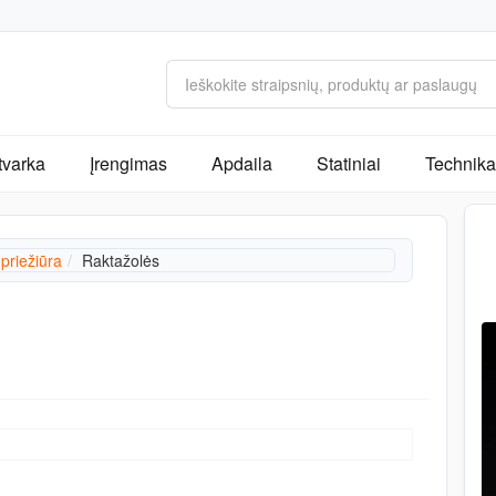
tvarka
Įrengimas
Apdaila
Statiniai
Technika 
 priežiūra
Raktažolės