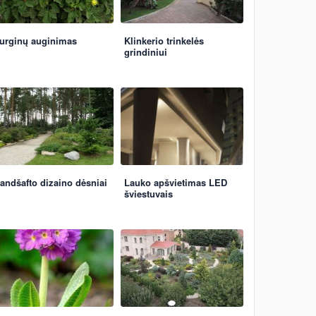
urginų auginimas
Klinkerio trinkelės
grindiniui
andšafto dizaino dėsniai
Lauko apšvietimas LED
šviestuvais