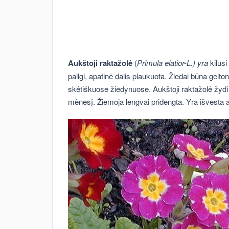
Aukštoji raktažolė
(
Primula elatior-L.) yra
kilus
pailgi, apatinė dalis plaukuota. Žiedai būna gelto
skėtiškuose žiedynuose. Aukštoji raktažolė žydi 
mėnesį. Žiemoja lengvai pridengta. Yra išvesta api