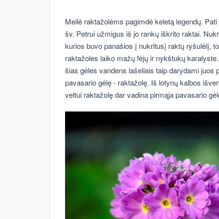
Meilė raktažolėms pagimdė keletą legendų. Pati
šv. Petrui užmigus iš jo rankų iškrito raktai. N
kurios buvo panašios į nukritusį raktų ryšulėlį, 
raktažoles laiko mažų fėjų ir nykštukų karalyst
šias gėles vandens lašeliais taip darydami juos p
pavasario gėlę - raktažolę. Iš lotynų kalbos išve
veltui raktažolę dar vadina pirmąja pavasario gėl