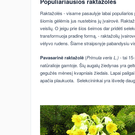
Populiariausios raktažolės
Raktažolės - visame pasaulyje labai populiarios
šiomis gėlėmis jus nustebins jų įvairovė. Raktaž
veislių. O jeigu prie šios šeimos dar pridėti selek
transformuoja pradinę formą, - raktažolių įvairo
vėlyvo rudens. Šiame straipsnyje pabandysiu visą
Pavasarinė raktažolė
(
Primula veris L.) -
tai 15
natūralioje gamtoje. Šių augalų žiedynas yra gelt
gegužės mėnesį kvapniais žiedais. Lapai pailgai 
apačia plaukuota. Selekcininkai yra išvedę daug