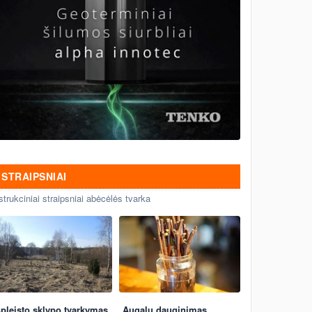
STRAIPSNIAI
strukciniai straipsniai abėcėlės tvarka
pleisto sklypo tvarkymas
Augalų dauginimas