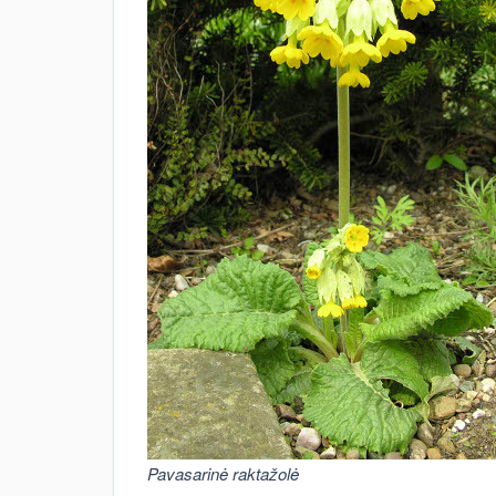
Pavasarinė raktažolė