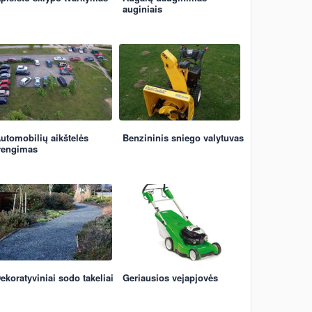
auginiais
utomobilių aikštelės
Benzininis sniego valytuvas
rengimas
ekoratyviniai sodo takeliai
Geriausios vejapjovės