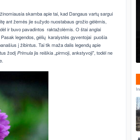
 žinomiausia skamba apie tai, kad Dangaus vartų sargui
ukritę ant žemės jie sužydo nuostabaus grožio gėlėmis,
todėl ir buvo pavadintos raktažolėmis. O štai anglai
e. Pasak legendos, gėlių karalystės gyventojai puošia
anašius į žibintus. Tai tik maža dalis legendų apie
rtus žodį
Primula
jis reiškia „pirmoji, ankstyvoji", todėl ne
e.
In
A