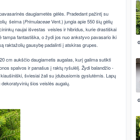
 pavasarinės daugiametės gėlės. Pradedant pažintį su
olių šeima (
Primulaceae
Vent.) jungia apie 550 šių gėlių
cininkų naujai išvestas veisles ir hibridus, kurie drastiškai
vė tampa fantastiška, o žydi jos nuo ankstyvo pavasario iki
G
 raktažolių gausybę padalinti į atskiras grupes.
-20 cm aukščio daugiametis augalas, kurį galima sutikti
onos spalvos ir panašus į raktų ryšulėlį. Žydi balandžio -
kiaušiniški, šviesiai žali su įdubusiomis gyslutėmis. Lapų
 dekoratyvinių šios veislės augalų.
G