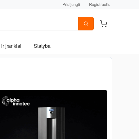
Prisijungti
Registruotis
ir įrankiai
Statyba