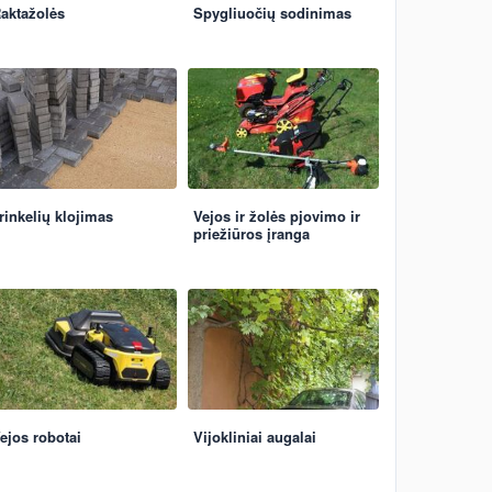
aktažolės
Spygliuočių sodinimas
rinkelių klojimas
Vejos ir žolės pjovimo ir
priežiūros įranga
ejos robotai
Vijokliniai augalai