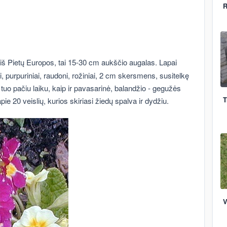
R
i iš Pietų Europos, tai 15-30 cm aukščio augalas. Lapai
ni, purpuriniai, raudoni, rožiniai, 2 cm skersmens, susitelkę
tuo pačiu laiku, kaip ir pavasarinė, balandžio - gegužės
T
e 20 veislių, kurios skiriasi žiedų spalva ir dydžiu.
V