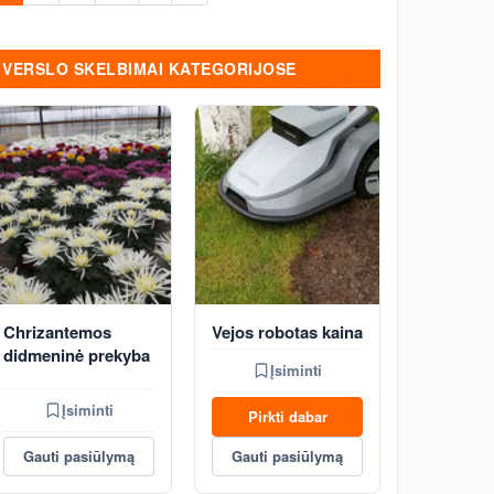
vienmetėmis ir daugiametėmis
gėlėmis, vandens lelijomis,
vandens augalais. Tvenkinukų ir
VERSLO SKELBIMAI KATEGORIJOSE
ekotvenkinių įrengimas.
Chrizantemos
Vejos robotas kaina
didmeninė prekyba
Įsiminti
Įsiminti
Pirkti dabar
Gauti pasiūlymą
Gauti pasiūlymą