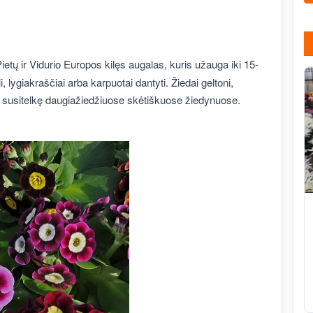
 Pietų ir Vidurio Europos kilęs augalas, kuris užauga iki 15-
i, lygiakraščiai arba karpuotai dantyti. Žiedai geltoni,
ns, susitelkę daugiažiedžiuose skėtiškuose žiedynuose.