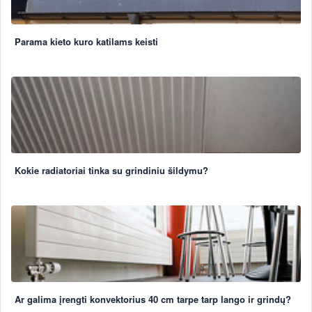
Parama kieto kuro katilams keisti
Kokie radiatoriai tinka su grindiniu šildymu?
Ar galima įrengti konvektorius 40 cm tarpe tarp lango ir grindų?