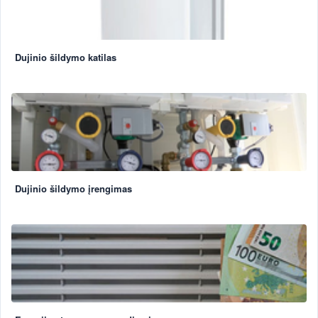
Dujinio šildymo katilas
Dujinio šildymo įrengimas