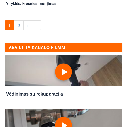
Viryklės, krosnies mūrijimas
1
2
›
»
ASA.LT TV KANALO FILMAI
Vėdinimas su rekuperacija