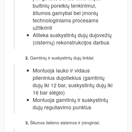
buitinių poreikių tenkinimui,
šilumos gamybai bei įmonių
technologiniams procesams
užtikrinti
Atlieka suskystintų dujų dujovežių
(cisternų) rekonstrukcijos darbus
2.
Gamtinių ir suskystintų dujų tinklai:
Montuoja lauko ir vidaus
plieninius dujotiekius (gamtinių
dujų iki 12 bar, suskystintų dujų iki
16 bar slėgio)
Montuoja gamtinių ir suskystintų
dujų reguliavimo punktus
3.
Šilumos tiekimo sistemos ir įrenginiai: