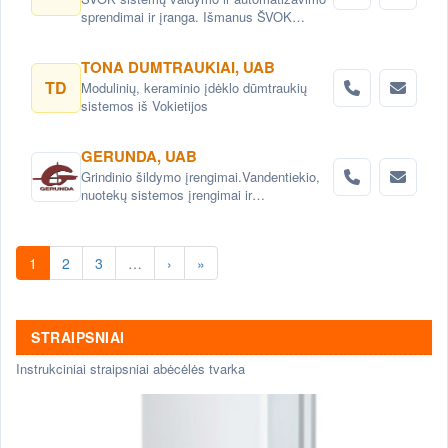
sprendimai ir įranga. Išmanus ŠVOK
sistemų valdymas. Šildymo, vėdinimo ir
oro kondicionavimo sistemų
TONA DUMTRAUKIAI, UAB
automatizavimas.
TD
Modulinių, keraminio įdėklo dūmtraukių
sistemos iš Vokietijos
GERUNDA, UAB
Grindinio šildymo įrengimai.Vandentiekio,
nuotekų sistemos įrengimai ir
prekės.Santechnika. Santechnikos
prekės.katilai.Ventiliacija
1
2
3
…
›
»
STRAIPSNIAI
Instrukciniai straipsniai abėcėlės tvarka