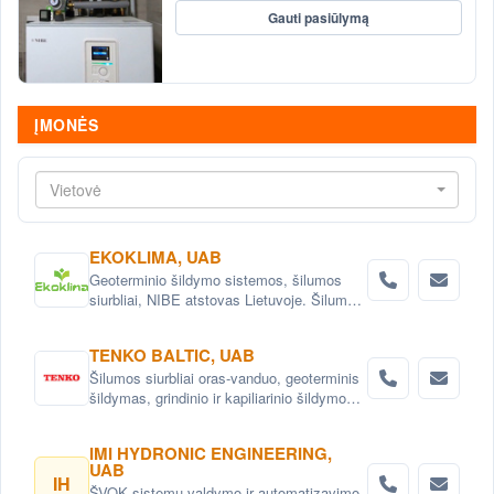
Gauti pasiūlymą
ĮMONĖS
Vietovė
EKOKLIMA, UAB
Geoterminio šildymo sistemos, šilumos
siurbliai, NIBE atstovas Lietuvoje. Šilumos
siurbliai oras - vanduo, išmetamo oro
šilumos siurbliai, geoterminiai šilumos
TENKO BALTIC, UAB
siurbliai. Išmanūs šilumos siurbliai
Šilumos siurbliai oras-vanduo, geoterminis
šildymas, grindinio ir kapiliarinio šildymo
bei vėsinimo sistemos , aukšto
efektyvumo rekuperatoriai ir vėdinimo
IMI HYDRONIC ENGINEERING,
sistemos.
UAB
IH
ŠVOK sistemų valdymo ir automatizavimo