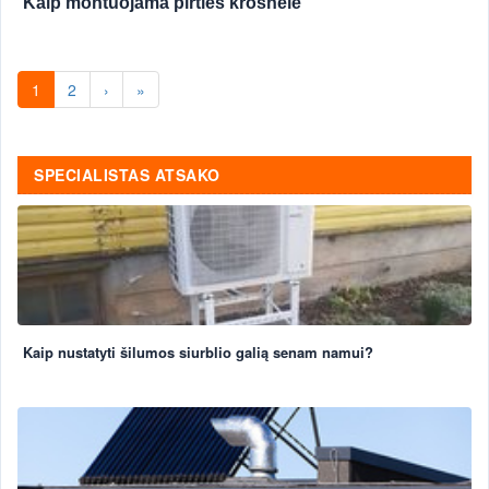
Kaip montuojama pirties krosnelė
1
2
›
»
SPECIALISTAS ATSAKO
Kaip nustatyti šilumos siurblio galią senam namui?