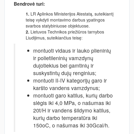
Bendrovė turi:
1.
LR Aplinkos Ministerijos Atestatą, suteikiantį
teisę vykdyti montavimo darbus ypatingos
svarbos statybiniuose objektuose.
2.
Lietuvos Technikos priežiūros tarnybos
Liudijimus, suteikiančius teisę:
montuoti vidaus ir lauko plieninių
ir polietileninių vamzdynų
dujotiekius bei gamtinių ir
suskystintų dujų renginius;
montuoti II-IV kategorijų garo ir
karšto vandens vamzdynus;
montuoti garo katilus, kurių darbo
slėgis iki 4,0 MPa, o našumas iki
20t/H ir vandens šildymo katilus,
kurių darbo temperatūra iki
150oC, o našumas iki 30Gcal/h.