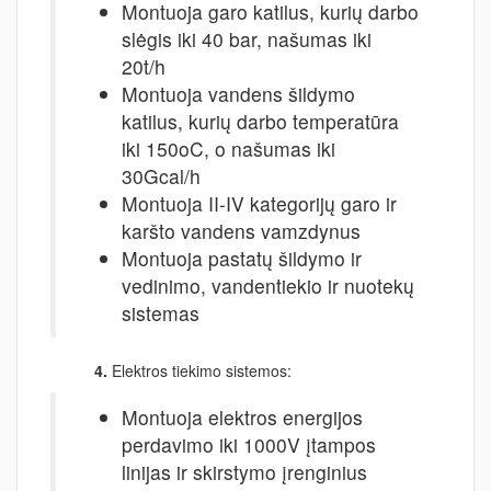
Montuoja garo katilus, kurių darbo
slėgis iki 40 bar, našumas iki
20t/h
Montuoja vandens šildymo
katilus, kurių darbo temperatūra
iki 150oC, o našumas iki
30Gcal/h
Montuoja II-IV kategorijų garo ir
karšto vandens vamzdynus
Montuoja pastatų šildymo ir
vedinimo, vandentiekio ir nuotekų
sistemas
4.
Elektros tiekimo sistemos:
Montuoja elektros energijos
perdavimo iki 1000V įtampos
linijas ir skirstymo įrenginius