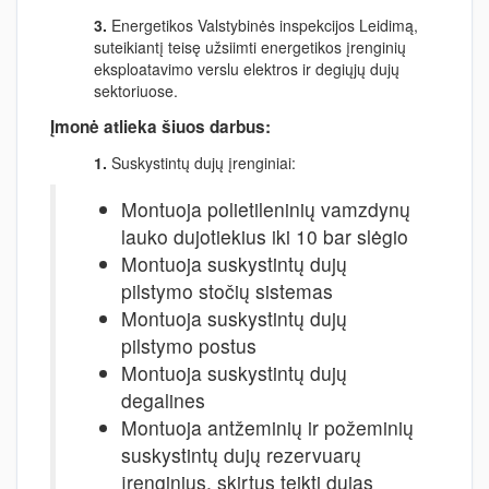
3.
Energetikos Valstybinės inspekcijos Leidimą,
suteikiantį teisę užsiimti energetikos įrenginių
eksploatavimo verslu elektros ir degiųjų dujų
sektoriuose.
Įmonė atlieka šiuos darbus:
1.
Suskystintų dujų įrenginiai:
Montuoja polietileninių vamzdynų
lauko dujotiekius iki 10 bar slėgio
Montuoja suskystintų dujų
pilstymo stočių sistemas
Montuoja suskystintų dujų
pilstymo postus
Montuoja suskystintų dujų
degalines
Montuoja antžeminių ir požeminių
suskystintų dujų rezervuarų
įrenginius, skirtus teikti dujas