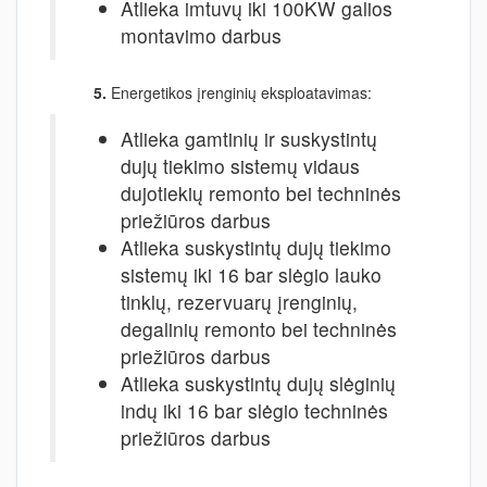
Atlieka imtuvų iki 100KW galios
montavimo darbus
5.
Energetikos įrenginių eksploatavimas:
Atlieka gamtinių ir suskystintų
dujų tiekimo sistemų vidaus
dujotiekių remonto bei techninės
priežiūros darbus
Atlieka suskystintų dujų tiekimo
sistemų iki 16 bar slėgio lauko
tinklų, rezervuarų įrenginių,
degalinių remonto bei techninės
priežiūros darbus
Atlieka suskystintų dujų slėginių
indų iki 16 bar slėgio techninės
priežiūros darbus