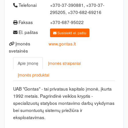
Telefonai
+370-37-390881, +370-37-
295205, +370-682-69216
Faksas
+370-687-95022
El. paštas
Susisiekti el. paštu
Įmonės
www.gontas.lt
svetainės
Apie įmonę
Įmonės straipsniai
Įmonės produktai
UAB "Gontas" - tai privataus kapitalo įmonė, įkurta
1992 metais. Pagrindinė veiklos kryptis -
specializuotų statybos montavimo darbų vykdymas
bei sumontuotų sistemų priežiūra ir
eksploatavimas.