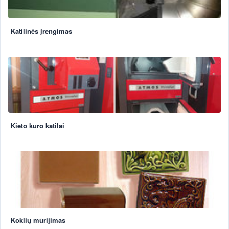
Katilinės įrengimas
Kieto kuro katilai
Koklių mūrijimas