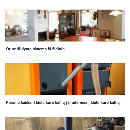
Orinė šildymo sistema iš židinio
Parama keičiant kieto kuro katilą į modernesnį kieto kuro katilą