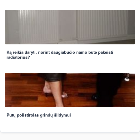
Ką reikia daryti, norint daugiabučio namo bute pakeisti
radiatorius?
Putų polistirolas grindų šildymui