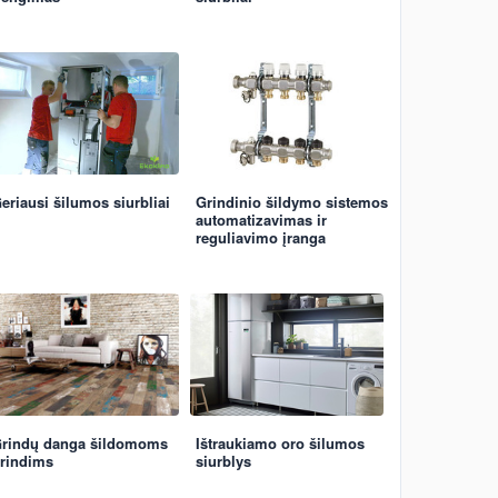
eriausi šilumos siurbliai
Grindinio šildymo sistemos
automatizavimas ir
reguliavimo įranga
rindų danga šildomoms
Ištraukiamo oro šilumos
rindims
siurblys