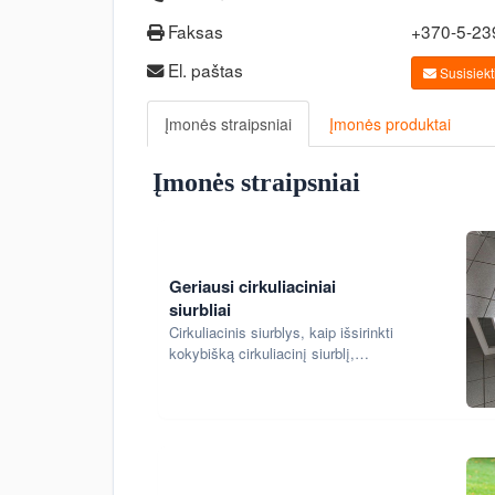
Faksas
+370-5-2
El. paštas
Susisiekti
Įmonės straipsniai
Įmonės produktai
Įmonės straipsniai
Geriausi cirkuliaciniai
siurbliai
Cirkuliacinis siurblys, kaip išsirinkti
kokybišką cirkuliacinį siurblį,
svarbūs cirkuliacinio siurblio
parametrai