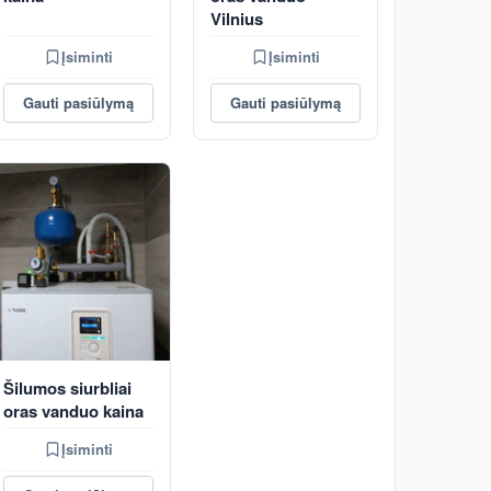
Vilnius
Įsiminti
Įsiminti
Gauti pasiūlymą
Gauti pasiūlymą
Šilumos siurbliai
oras vanduo kaina
Įsiminti