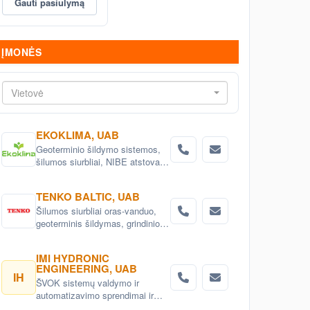
Gauti pasiūlymą
ĮMONĖS
Vietovė
EKOKLIMA, UAB
Geoterminio šildymo sistemos,
šilumos siurbliai, NIBE atstovas
Lietuvoje. Šilumos siurbliai oras -
vanduo, išmetamo oro šilumos
TENKO BALTIC, UAB
siurbliai, geoterminiai šilumos
Šilumos siurbliai oras-vanduo,
siurbliai. Išmanūs šilumos
geoterminis šildymas, grindinio ir
siurbliai
kapiliarinio šildymo bei vėsinimo
sistemos , aukšto efektyvumo
IMI HYDRONIC
rekuperatoriai ir vėdinimo
ENGINEERING, UAB
sistemos.
IH
ŠVOK sistemų valdymo ir
automatizavimo sprendimai ir
įranga. Išmanus ŠVOK sistemų