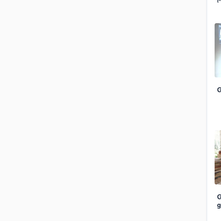
G
G
g