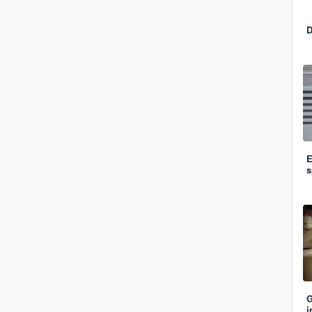
D
E
s
G
į