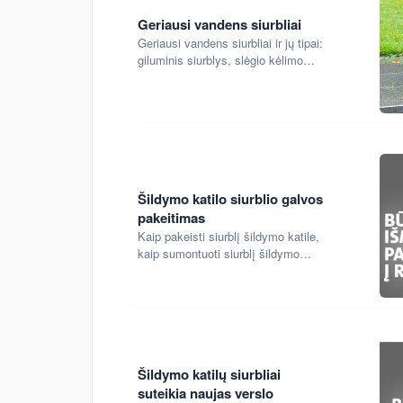
Geriausi vandens siurbliai
Geriausi vandens siurbliai ir jų tipai:
giluminis siurblys, slėgio kėlimo
siurblys, šulinio siurblys. Vandens
siurblio pajungimas ir montavimas,
giluminio siurblio pajungimo
schema, vandens siurblio
valdymas, slėgio ir debito
skaičiavimas
Šildymo katilo siurblio galvos
pakeitimas
Kaip pakeisti siurblį šildymo katile,
kaip sumontuoti siurblį šildymo
katile
Šildymo katilų siurbliai
suteikia naujas verslo