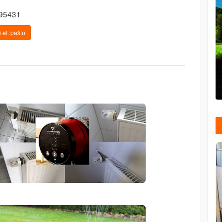
395431
 el. paštu