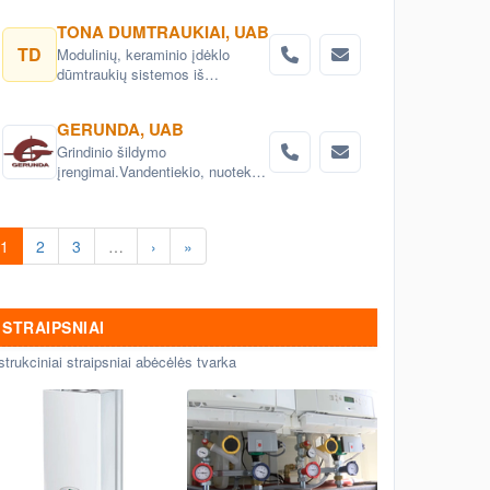
valdymas. Šildymo, vėdinimo ir
TONA DUMTRAUKIAI, UAB
oro kondicionavimo sistemų
TD
Modulinių, keraminio įdėklo
automatizavimas.
dūmtraukių sistemos iš
Vokietijos
GERUNDA, UAB
Grindinio šildymo
įrengimai.Vandentiekio, nuotekų
sistemos įrengimai ir
prekės.Santechnika.
Santechnikos
1
2
3
…
›
»
prekės.katilai.Ventiliacija
STRAIPSNIAI
strukciniai straipsniai abėcėlės tvarka