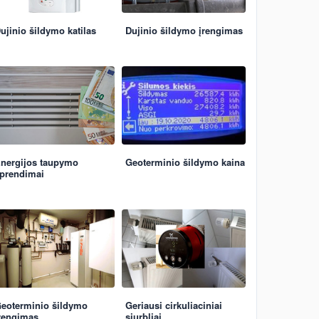
ujinio šildymo katilas
Dujinio šildymo įrengimas
nergijos taupymo
Geoterminio šildymo kaina
prendimai
eoterminio šildymo
Geriausi cirkuliaciniai
rengimas
siurbliai