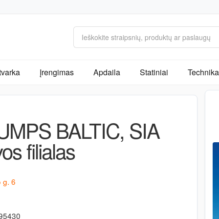
tvarka
Įrengimas
Apdaila
Statiniai
Technika 
MPS BALTIC, SIA
os filialas
 g. 6
395430