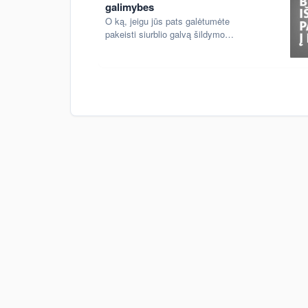
galimybes
O ką, jeigu jūs pats galėtumėte
pakeisti siurblio galvą šildymo
katile? O ką, jegu jums nebereikėtų
siųstis naujo pilko siurblio iš katilo
gamintojo ir versti klientų laukti?
Dabar jūs galite tai padaryti, jei
būsite išmanus ir pilką pakeisite
raudonu.