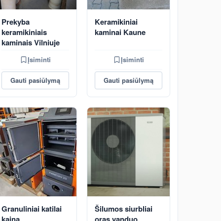
Prekyba
Keramikiniai
keramikiniais
kaminai Kaune
kaminais Vilniuje
Įsiminti
Įsiminti
Gauti pasiūlymą
Gauti pasiūlymą
Granuliniai katilai
Šilumos siurbliai
kaina
oras vanduo