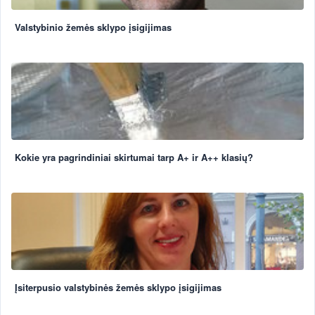
Valstybinio žemės sklypo įsigijimas
Kokie yra pagrindiniai skirtumai tarp A+ ir A++ klasių?
Įsiterpusio valstybinės žemės sklypo įsigijimas