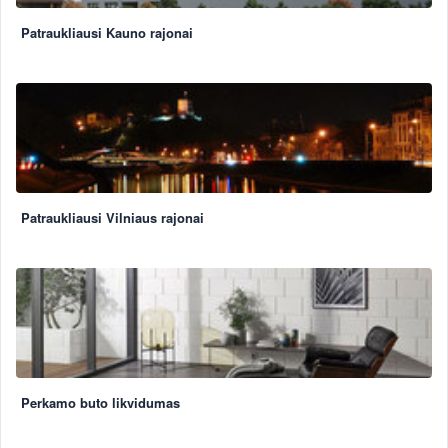
Patraukliausi Kauno rajonai
Patraukliausi Vilniaus rajonai
Perkamo buto likvidumas