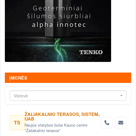
ĮMONĖS
Vietovė
ŽALIAKALNIO TERASOS, SISTEM,
UAB
TS
Naujos statybos butai Kauno centre
"Žaliakalnio terasos"