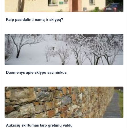
Kaip pasidalinti namą ir sklypą?
Duomenys apie sklypo savininkus
Aukščių skirtumas tarp gretimų valdų