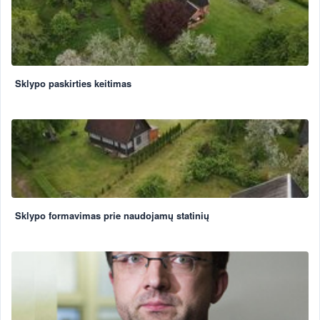
Sklypo paskirties keitimas
Sklypo formavimas prie naudojamų statinių