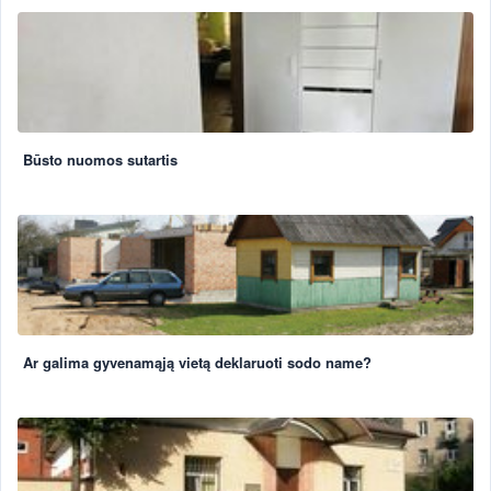
Būsto nuomos sutartis
Ar galima gyvenamąją vietą deklaruoti sodo name?