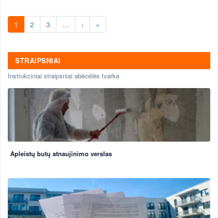
1
2
3
…
›
»
STRAIPSNIAI
Instrukciniai straipsniai abėcėlės tvarka
Apleistų butų atnaujinimo verslas