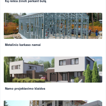
Ką reikia žinoti perkant butą
Metalinio karkaso namai
Namo projektavimo klaidos