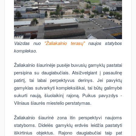
Vaizdas nuo
"Žaliakalnio terasų"
naujos statybos
komplekso.
Žaliakalnio šiaurinėje pusėje buvusių gamyklų pastatai
persipina su daugiabučiais. Atsižvelgiant į pasaulinę
patirtį, tai labai perpektyvus derinys. Jei pavyktų
gamyklas sutvarkyti kompleksiškai, tai būtų galimybė
sukurti naują, šiuolaikinį rajoną. Puikus pavyzdys -
Vilniaus šiaurės miestelio perstatymas.
Žaliakalnio šiaurinė zona itin perspektyvi naujoms
statyboms. Didelės gamyklų erdvės leidžia pastatyti
iškirtinius objektus. Rajono daugiabučiai taip pat