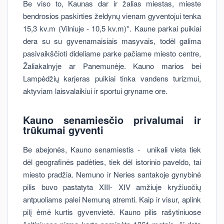
Be viso to, Kaunas dar ir žalias miestas, mieste
bendrosios paskirties želdynų vienam gyventojui tenka
15,3 kv.m (Vilniuje - 10,5 kv.m)*. Kaune parkai puikiai
dera su su gyvenamaisiais masyvais, todėl galima
pasivaikščioti dideliame parke pačiame miesto centre,
Žaliakalnyje ar Panemunėje. Kauno marios bei
Lampėdžių karjeras puikiai tinka vandens turizmui,
aktyviam laisvalaikiui ir sportui gryname ore.
Kauno senamiesčio privalumai ir
trūkumai gyventi
Be abejonės, Kauno senamiestis - unikali vieta tiek
dėl geografinės padėties, tiek dėl istorinio paveldo, tai
miesto pradžia. Nemuno ir Neries santakoje gynybinė
pilis buvo pastatyta XIII- XIV amžiuje kryžiuočių
antpuoliams palei Nemuną atremti. Kaip ir visur, aplink
pilį ėmė kurtis gyvenvietė. Kauno pilis rašytiniuose