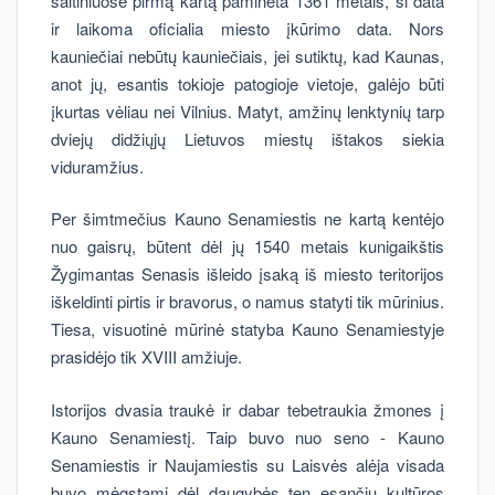
šaltiniuose pirmą kartą paminėta 1361 metais, ši data
ir laikoma oficialia miesto įkūrimo data. Nors
kauniečiai nebūtų kauniečiais, jei sutiktų, kad Kaunas,
anot jų, esantis tokioje patogioje vietoje, galėjo būti
įkurtas vėliau nei Vilnius. Matyt, amžinų lenktynių tarp
dviejų didžiųjų Lietuvos miestų ištakos siekia
viduramžius.
Per šimtmečius Kauno Senamiestis ne kartą kentėjo
nuo gaisrų, būtent dėl jų 1540 metais kunigaikštis
Žygimantas Senasis išleido įsaką iš miesto teritorijos
iškeldinti pirtis ir bravorus, o namus statyti tik mūrinius.
Tiesa, visuotinė mūrinė statyba Kauno Senamiestyje
prasidėjo tik XVIII amžiuje.
Istorijos dvasia traukė ir dabar tebetraukia žmones į
Kauno Senamiestį. Taip buvo nuo seno - Kauno
Senamiestis ir Naujamiestis su Laisvės alėja visada
buvo mėgstami dėl daugybės ten esančių kultūros