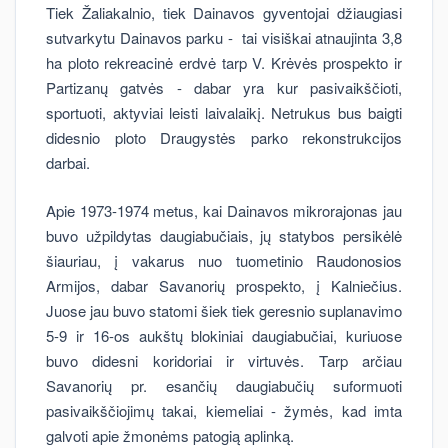
Tiek Žaliakalnio, tiek Dainavos gyventojai džiaugiasi
sutvarkytu Dainavos parku - tai visiškai atnaujinta 3,8
ha ploto rekreacinė erdvė tarp V. Krėvės prospekto ir
Partizanų gatvės - dabar yra kur pasivaikščioti,
sportuoti, aktyviai leisti laivalaikį. Netrukus bus baigti
didesnio ploto Draugystės parko rekonstrukcijos
darbai.
Apie 1973-1974 metus, kai Dainavos mikrorajonas jau
buvo užpildytas daugiabučiais, jų statybos persikėlė
šiauriau, į vakarus nuo tuometinio Raudonosios
Armijos, dabar Savanorių prospekto, į Kalniečius.
Juose jau buvo statomi šiek tiek geresnio suplanavimo
5-9 ir 16-os aukštų blokiniai daugiabučiai, kuriuose
buvo didesni koridoriai ir virtuvės. Tarp arčiau
Savanorių pr. esančių daugiabučių suformuoti
pasivaikščiojimų takai, kiemeliai - žymės, kad imta
galvoti apie žmonėms patogią aplinką.