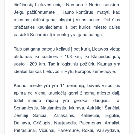
didžiausių Lietuvos upių - Nemuno ir Neries sankirta.
Jeigu pažiūrėtumėte į Kauno kontūrus, matyti, kad
miestas plėtėsi gana tolygiai į visas puses. Dėl šios
priežasties kauniečiams iš bet kurios miesto dalies
pasiekti Senamiestį ir centrą yra gana patogu.
Taip pat gana patogu keliauti į bet kurią Lietuvos vietą:
atstumas iki sostinės - 103 km, iki Klaipėdos jūrų
uosto - 209 km. Tad ir logistiniu požiūriu Kaunas yra
idealus taškas Lietuvos ir Rytų Europos žemėlapyje.
Kauno mieste yra yra 11 seniūnijų, beveik visos jos
apima ne vieną kauniečių gerai žinomą miesto dalį,
todėl miesto rajonų yra gerokai daugiau. Tai
Senamiestis, Naujamiestis, Murava, Aukštieji Šančiai,
Žemieji Šančiai, Žaliakalnis, Kalniečiai, Eiguliai,
Dainava, Gričiupis, Naujasodis, Palemonas, Amaliai,
Petrašiūnai, Vičiūnai, Panemunė, Rokai, Vaišvydava,