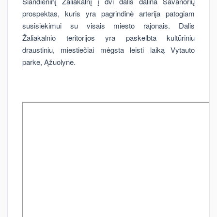
Šiandieninį Žaliakalnį į dvi dalis dalina Savanorių
prospektas, kuris yra pagrindinė arterija patogiam
susisiekimui su visais miesto rajonais. Dalis
Žaliakalnio teritorijos yra paskelbta kultūriniu
draustiniu, miestiečiai mėgsta leisti laiką Vytauto
parke, Ąžuolyne.