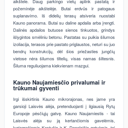
aikštele. Daug parkingo vietų aplink pastatą ir
požeminėje aikštelėje. Butai erdvūs ir patogaus
suplanavimo. Iš didelių terasų atsiveria nuostabi
Kauno panorama. Butai su daline apdaila arba įrengti.
Dalinės apdailos butuose sienos tinkuotos, grindys
išlygintos smėliniu betonu. Pastatas su puikia šilumos
izoliacija, terasos prie pastato priglaustos, neturi su juo
bendrų konstrukcijų, dėl šios priežasties jungčių
vietose nėra šilumos tiltelių, visas namas šiltesnis.
Šiluma reguliuojama kiekvienam mazgui.
Kauno Naujamiesčio
privalumai ir
trūkumai gyventi
Irgi išskirtinis Kauno mikrorajonas, nes jame yra
garsioji Laisvės alėja, pretenduojanti į ilgiausią Rytų
Europoje pėsčiųjų gatvę. Kauno Naujamiestis - tai
Laisvės alėja su ją kertančiomis gavelėmis,
lygiagrečiomis Kęstučio ir K. Donelaičio gatvėmis, tai