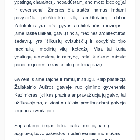
ypatingą charakterį, nepaklūstantį ano meto ideologijai
ir gyvensenai. Žmonės čia statėsi namus imdami
pavyzdžiu prieškarinių vilų architektūrą, dabar
Žaliakalnis yra tarsi gyvas architektūros muziejus -
jame rasite unikalų gatvių tinklą, medinės architektūros
šedevrų, yra išlikusių dviaukščių ir sodybinio tipo
medinukų, medinių vilų, kotedžų. Visa tai kuria
ypatingą atmosferą ir ramybę, retai kuriame mieste
pačiame jo centre rasite tokią unikalią oazę.
Gyventi šiame rajone ir ramu, ir saugu. Kaip pasakoja
Žaliakalnio Aušros gatvėje nuo gimimo gyvenentis
Kazimieras, jei kas praeina ar pravažiuoja jų gatve, tai
užfiksuojama, o vieni su kitais prasilenkdami gatvėje
žmonės sveikinasi.
Suprantama, bėgant laikui, dalis medinių namų
apgriuvo, buvo pakeistos modernesniais mūrinukais,