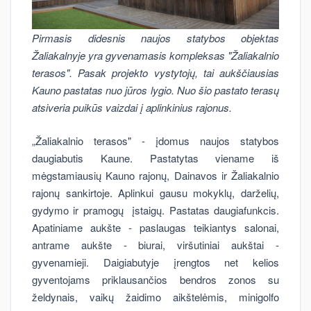
Pirmasis didesnis naujos statybos objektas
Žaliakalnyje yra gyvenamasis kompleksas "Žaliakalnio
terasos". Pasak projekto vystytojų, tai aukščiausias
Kauno pastatas nuo jūros lygio. Nuo šio pastato terasų
atsiveria puikūs vaizdai į aplinkinius rajonus.
„Žaliakalnio terasos" - įdomus naujos statybos
daugiabutis Kaune. Pastatytas viename iš
mėgstamiausių Kauno rajonų, Dainavos ir Žaliakalnio
rajonų sankirtoje. Aplinkui gausu mokyklų, darželių,
gydymo ir pramogų įstaigų. Pastatas daugiafunkcis.
Apatiniame aukšte - paslaugas teikiantys salonai,
antrame aukšte - biurai, viršutiniai aukštai -
gyvenamieji. Daigiabutyje įrengtos net kelios
gyventojams priklausančios bendros zonos su
želdynais, vaikų žaidimo aikštelėmis, minigolfo