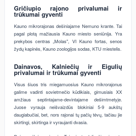
Gričiupio rajono
privalumai ir
trūkumai gyventi
Kauno mikrorajonas dešiniajame Nemuno krante. Tai
pagal plotą mažiausia Kauno miesto seniūnija. Yra
prekybos centras „Molas", VI Kauno fortas, senos
žydų kapinės, Kauno zoologijos sodas, KTU miestelis.
Dainavos, Kalniečių ir Eigulių
privalumai ir trūkumai gyventi
Visus šiuos tris miegamuosius Kauno mikrorajonus
galime vadinti sovietmečio kūdikiais, gimusiais XX
amžiaus septintajame-devintajame dešimtmetyje.
Juose vyrauja neišvaizdūs blokiniai 5-9 aukštų
daugiabučiai, bet, nors rajonai tų pačių tėvų, tačiau jie
skirtingi, skirtinga ir vyraujanti dvasia.