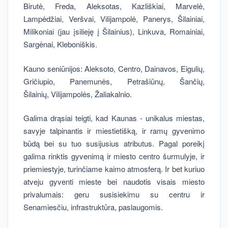
Birutė, Freda, Aleksotas, Kazliškiai, Marvelė,
Lampėdžiai, Veršvai, Vilijampolė, Panerys, Šilainiai,
Milikoniai (jau įsilieję į Šilainius), Linkuva, Romainiai,
Sargėnai, Kleboniškis.
Kauno seniūnijos: Aleksoto, Centro, Dainavos, Eigulių,
Gričiupio, Panemunės, Petrašiūnų, Šančių,
Šilainių, Vilijampolės, Žaliakalnio.
Galima drąsiai teigti, kad Kaunas - unikalus miestas,
savyje talpinantis ir miestietišką, ir ramų gyvenimo
būdą bei su tuo susijusius atributus. Pagal poreikį
galima rinktis gyvenimą ir miesto centro šurmulyje, ir
priemiestyje, turinčiame kaimo atmosferą. Ir bet kuriuo
atveju gyventi mieste bei naudotis visais miesto
privalumais: geru susisiekimu su centru ir
Senamiesčiu, infrastruktūra, paslaugomis.