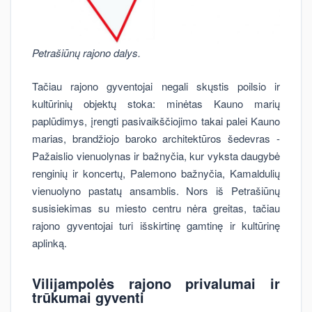
Petrašiūnų rajono dalys.
Tačiau rajono gyventojai negali skųstis poilsio ir
kultūrinių objektų stoka: minėtas Kauno marių
paplūdimys, įrengti pasivaikščiojimo takai palei Kauno
marias, brandžiojo baroko architektūros šedevras -
Pažaislio vienuolynas ir bažnyčia, kur vyksta daugybė
renginių ir koncertų, Palemono bažnyčia, Kamaldulių
vienuolyno pastatų ansamblis. Nors iš Petrašiūnų
susisiekimas su miesto centru nėra greitas, tačiau
rajono gyventojai turi išskirtinę gamtinę ir kultūrinę
aplinką.
Vilijampolės rajono
privalumai ir
trūkumai gyventi