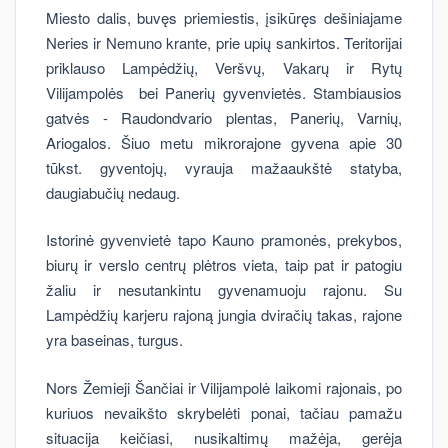
Miesto dalis, buvęs priemiestis, įsikūręs dešiniajame
Neries ir Nemuno krante, prie upių sankirtos. Teritorijai
priklauso Lampėdžių, Veršvų, Vakarų ir Rytų
Vilijampolės bei Panerių gyvenvietės. Stambiausios
gatvės - Raudondvario plentas, Panerių, Varnių,
Ariogalos. Šiuo metu mikrorajone gyvena apie 30
tūkst. gyventojų, vyrauja mažaaukštė statyba,
daugiabučių nedaug.
Istorinė gyvenvietė tapo Kauno pramonės, prekybos,
biurų ir verslo centrų plėtros vieta, taip pat ir patogiu
žaliu ir nesutankintu gyvenamuoju rajonu. Su
Lampėdžių karjeru rajoną jungia dviračių takas, rajone
yra baseinas, turgus.
Nors Žemieji Šančiai ir Vilijampolė laikomi rajonais, po
kuriuos nevaikšto skrybelėti ponai, tačiau pamažu
situacija keičiasi, nusikaltimų mažėja, gerėja