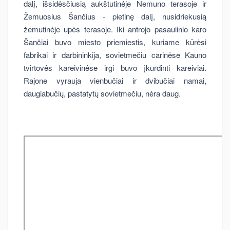
dalį, išsidėsčiusią aukštutinėje Nemuno terasoje ir
Žemuosius Šančius - pietinę dalį, nusidriekusią
žemutinėje upės terasoje. Iki antrojo pasaulinio karo
Šančiai buvo miesto priemiestis, kuriame kūrėsi
fabrikai ir darbininkija, sovietmečiu carinėse Kauno
tvirtovės kareivinėse irgi buvo įkurdinti kareiviai.
Rajone vyrauja vienbučiai ir dvibučiai namai,
daugiabučių, pastatytų sovietmečiu, nėra daug.