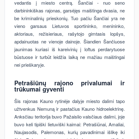
vedantis į miesto centrą. Šančiai - nuo seno
darbininkiškas rajonas, garsėjęs maištinga dvasia, ne
be kriminalinių prieskonių. Tuo pačiu Šančiai yra ne
vieno garsaus Lietuvos sportininko, menininko,
aktoriaus, režisieriaus, rašytojo gimtasis lopšys,
apdainuotas ne vienoje dainoje. Šiandien Šančiuose
jaunimas kuriasi iš kareivinių į loftus perdarytuose
būstuose ir turbūt leidžia laiką ne mažiau maištingai
nei prieškaryje.
Petrašiūnų rajono
privalumai ir
trūkumai gyventi
Šis rajonas Kauno rytinėje dalyje miesto dalimi tapo
užtvenkus Nemuną ir pastačius Kauno hidroelektrinę.
Anksčiau teritorija buvo Pažaislio valsčiaus dalimi, joje
buvo keli tipiški lietuviški kaimai: Petrašiūnai, Amaliai,
Naujasodis, Palemonas, kurių pavadinimai išlikę iki