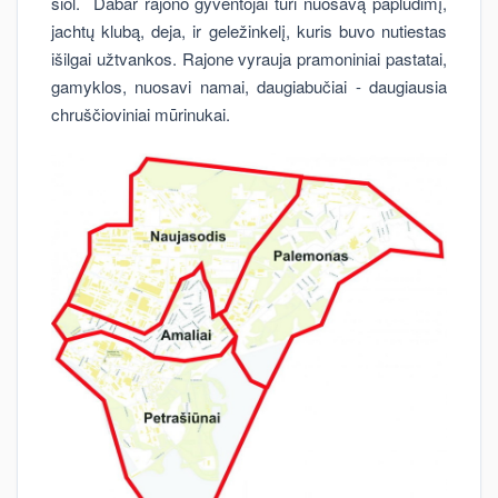
šiol. Dabar rajono gyventojai turi nuosavą paplūdimį,
jachtų klubą, deja, ir geležinkelį, kuris buvo nutiestas
išilgai užtvankos. Rajone vyrauja pramoniniai pastatai,
gamyklos, nuosavi namai, daugiabučiai - daugiausia
chruščioviniai mūrinukai.