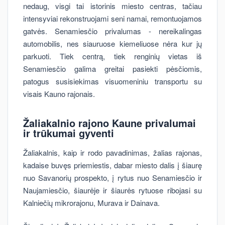
nedaug, visgi tai istorinis miesto centras, tačiau
intensyviai rekonstruojami seni namai, remontuojamos
gatvės. Senamiesčio privalumas - nereikalingas
automobilis, nes siauruose kiemeliuose nėra kur jų
parkuoti. Tiek centrą, tiek renginių vietas iš
Senamiesčio galima greitai pasiekti pėsčiomis,
patogus susisiekimas visuomeniniu transportu su
visais Kauno rajonais.
Žaliakalnio rajono Kaune privalumai
ir trūkumai gyventi
Žaliakalnis, kaip ir rodo pavadinimas, žalias rajonas,
kadaise buvęs priemiestis, dabar miesto dalis į šiaurę
nuo Savanorių prospekto, į rytus nuo Senamiesčio ir
Naujamiesčio, šiaurėje ir šiaurės rytuose ribojasi su
Kalniečių mikrorajonu, Murava ir Dainava.