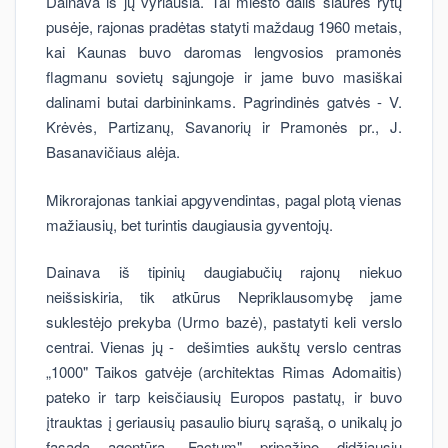
Dainava iš jų vyriausia. Tai miesto dalis šiaurės rytų
pusėje, rajonas pradėtas statyti maždaug 1960 metais,
kai Kaunas buvo daromas lengvosios pramonės
flagmanu sovietų sąjungoje ir jame buvo masiškai
dalinami butai darbininkams. Pagrindinės gatvės - V.
Krėvės, Partizanų, Savanorių ir Pramonės pr., J.
Basanavičiaus alėja.
Mikrorajonas tankiai apgyvendintas, pagal plotą vienas
mažiausių, bet turintis daugiausia gyventojų.
Dainava iš tipinių daugiabučių rajonų niekuo
neišsiskiria, tik atkūrus Nepriklausomybę jame
suklestėjo prekyba (Urmo bazė), pastatyti keli verslo
centrai. Vienas jų - dešimties aukštų verslo centras
„1000" Taikos gatvėje (architektas Rimas Adomaitis)
pateko ir tarp keisčiausių Europos pastatų, ir buvo
įtrauktas į geriausių pasaulio biurų sąrašą, o unikalų jo
fasadą agentūra „Factum" pripažino didžiausiu