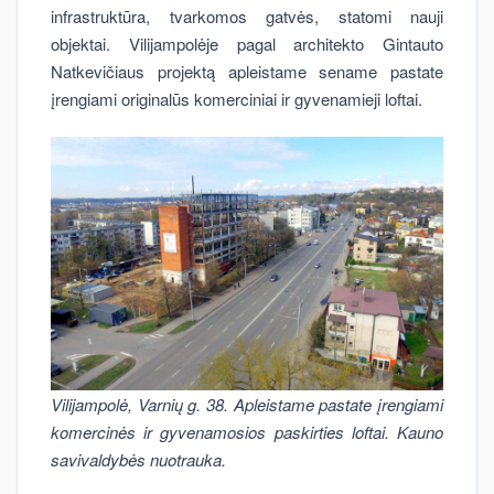
infrastruktūra, tvarkomos gatvės, statomi nauji
objektai. Vilijampolėje pagal architekto Gintauto
Natkevičiaus projektą apleistame sename pastate
įrengiami originalūs komerciniai ir gyvenamieji loftai.
Vilijampolė, Varnių g. 38. Apleistame pastate įrengiami
komercinės ir gyvenamosios paskirties loftai. Kauno
savivaldybės nuotrauka.