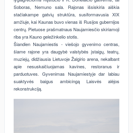
Soboras, Nemuno sala. Rajonas išsiskiria aiškia
stačiakampe gatvių struktūra, susiformavusia XIX
amžiuje, kai Kaunas buvo vienas iš Rusijos gubernijos
centrų. Pietuose prašmatnaus Naujamiesčio skiriamoji
riba yra Kauno geležinkelio stotis.
Šiandien Naujamiestis - viešojo gyvenimo centras,
šiame rajone yra daugybė valstybės įstaigų, teatrų,
muziejų, didžiausia Lietuvoje Žalgirio arena, nekalbant
apie nesuskaičiuojamas kavines, restoranus ir
parduotuves. Gyvenimas Naujamiestyje dar labiau
suaktyvės baigus ambicingą Laisvės alėjos
rekonstrukciją.