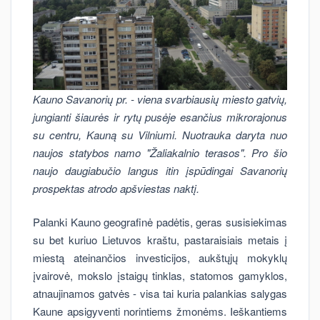
Kauno Savanorių pr. - viena svarbiausių miesto gatvių,
jungianti šiaurės ir rytų pusėje esančius mikrorajonus
su centru, Kauną su Vilniumi. Nuotrauka daryta nuo
naujos statybos namo "Žaliakalnio terasos". Pro šio
naujo daugiabučio langus itin įspūdingai Savanorių
prospektas atrodo apšviestas naktį.
Palanki Kauno geografinė padėtis, geras susisiekimas
su bet kuriuo Lietuvos kraštu, pastaraisiais metais į
miestą ateinančios investicijos, aukštųjų mokyklų
įvairovė, mokslo įstaigų tinklas, statomos gamyklos,
atnaujinamos gatvės - visa tai kuria palankias salygas
Kaune apsigyventi norintiems žmonėms. Ieškantiems