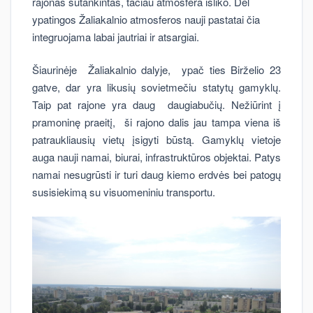
rajonas sutankintas, tačiau atmosfera išliko. Dėl
ypatingos Žaliakalnio atmosferos nauji pastatai čia
integruojama labai jautriai ir atsargiai.
Šiaurinėje Žaliakalnio dalyje, ypač ties Birželio 23
gatve, dar yra likusių sovietmečiu statytų gamyklų.
Taip pat rajone yra daug daugiabučių. Nežiūrint į
pramoninę praeitį, ši rajono dalis jau tampa viena iš
patraukliausių vietų įsigyti būstą. Gamyklų vietoje
auga nauji namai, biurai, infrastruktūros objektai. Patys
namai nesugrūsti ir turi daug kiemo erdvės bei patogų
susisiekimą su visuomeniniu transportu.