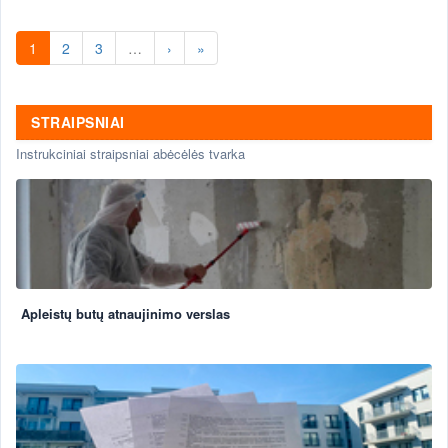
1
2
3
…
›
»
STRAIPSNIAI
Instrukciniai straipsniai abėcėlės tvarka
Apleistų butų atnaujinimo verslas