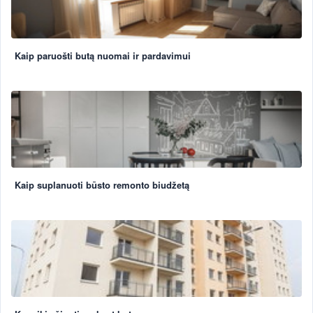
Kaip paruošti butą nuomai ir pardavimui
Kaip suplanuoti būsto remonto biudžetą