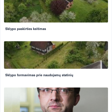
Sklypo paskirties keitimas
Sklypo formavimas prie naudojamų statinių