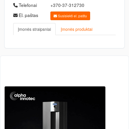
Telefonai
+370-37-312730
El. paštas
Susisiekti el. paštu
Įmonės straipsniai
Įmonės produktai