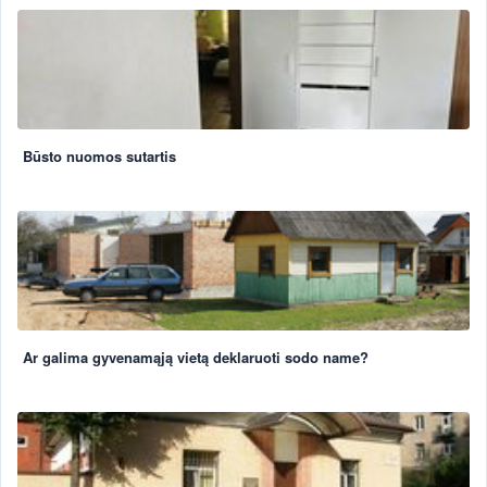
Būsto nuomos sutartis
Ar galima gyvenamąją vietą deklaruoti sodo name?