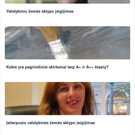
Valstybinio žemės sklypo įsigijimas
Kokie yra pagrindiniai skirtumai tarp A+ ir A++ klasių?
Įsiterpusio valstybinės žemės sklypo įsigijimas