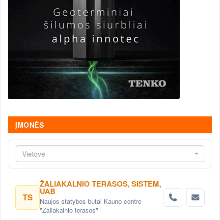
ĮMONĖS
Vietovė
ŽALIAKALNIO TERASOS, SISTEM,
UAB
TS
Naujos statybos butai Kauno centre
"Žaliakalnio terasos"