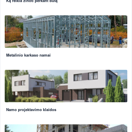
Ką reikia žinoti perkant butą
Metalinio karkaso namai
Namo projektavimo klaidos