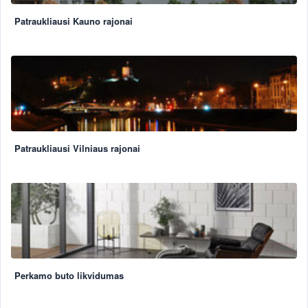
Patraukliausi Kauno rajonai
Patraukliausi Vilniaus rajonai
Perkamo buto likvidumas