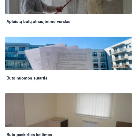
Apleistų butų atnaujinimo verslas
Buto nuomos sutartis
Buto paskirties keitimas