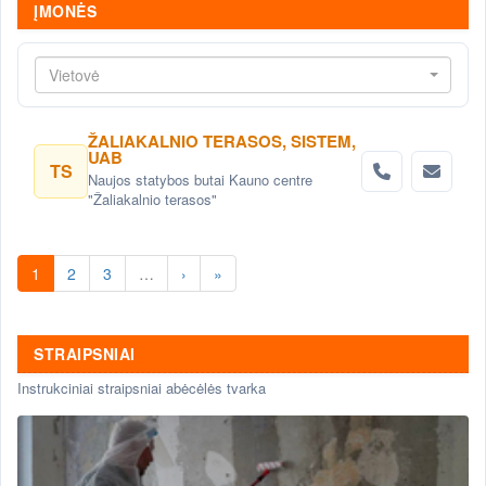
ĮMONĖS
Vietovė
ŽALIAKALNIO TERASOS, SISTEM,
UAB
TS
Naujos statybos butai Kauno centre
"Žaliakalnio terasos"
1
2
3
…
›
»
STRAIPSNIAI
Instrukciniai straipsniai abėcėlės tvarka