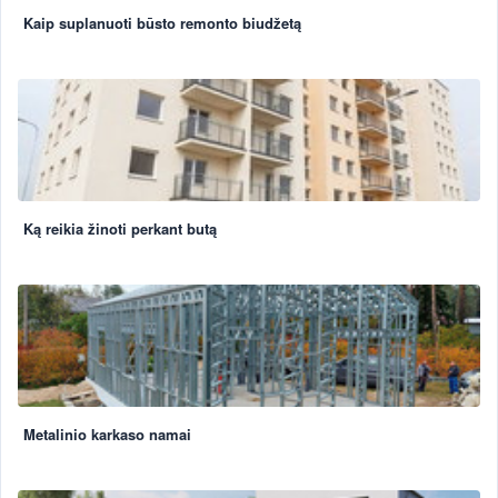
Kaip suplanuoti būsto remonto biudžetą
Ką reikia žinoti perkant butą
Metalinio karkaso namai