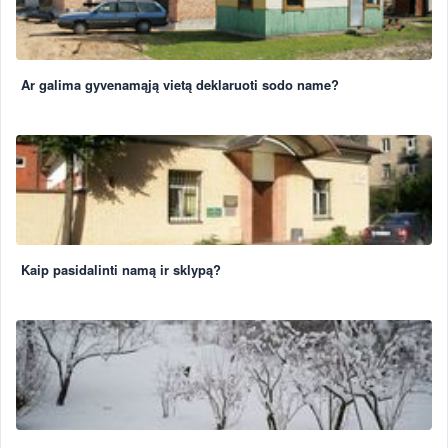
Ar galima gyvenamąją vietą deklaruoti sodo name?
Kaip pasidalinti namą ir sklypą?