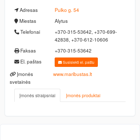
Adresas
Pulko g. 54
Miestas
Alytus
Telefonai
+370-315-53642, +370-699-
42838, +370-612-10606
Faksas
+370-315-53642
El. paštas
Susisiekti el. paštu
Įmonės
www.maribustas.lt
svetainės
Įmonės straipsniai
Įmonės produktai