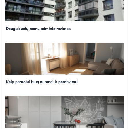
Daugiabučių namų administravimas
Kaip paruošti butą nuomai ir pardavimui