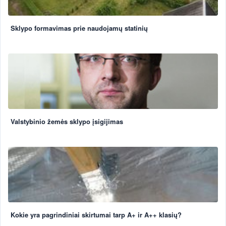
Sklypo formavimas prie naudojamų statinių
Valstybinio žemės sklypo įsigijimas
Kokie yra pagrindiniai skirtumai tarp A+ ir A++ klasių?