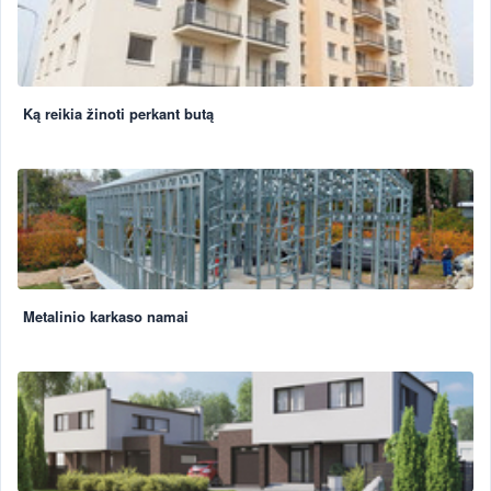
Ką reikia žinoti perkant butą
Metalinio karkaso namai