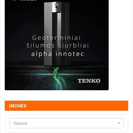
ĮMONĖS
Vietovė