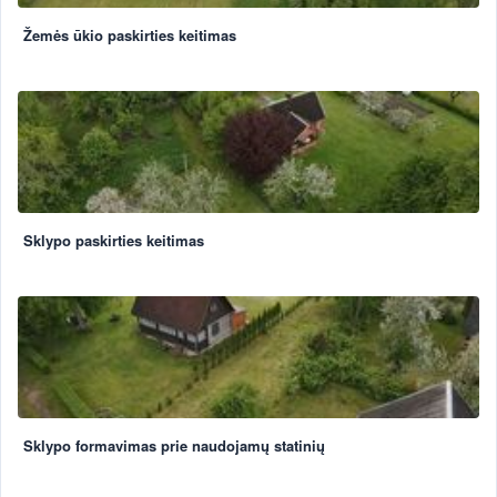
Žemės ūkio paskirties keitimas
Sklypo paskirties keitimas
Sklypo formavimas prie naudojamų statinių