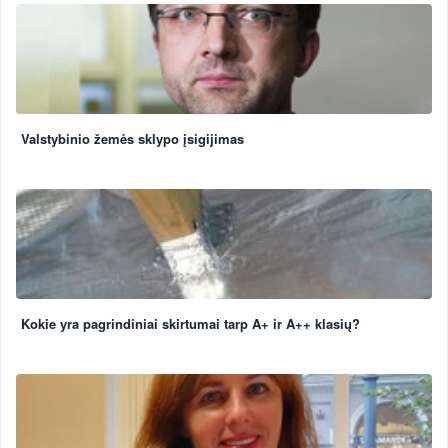
Valstybinio žemės sklypo įsigijimas
Kokie yra pagrindiniai skirtumai tarp A+ ir A++ klasių?