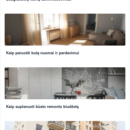
Kaip paruošti butą nuomai ir pardavimui
Kaip suplanuoti būsto remonto biudžetą