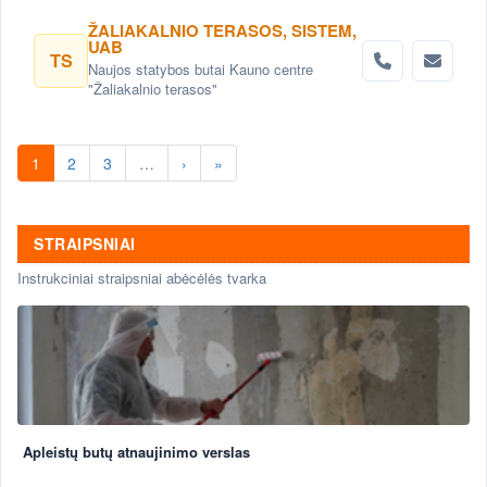
ŽALIAKALNIO TERASOS, SISTEM,
UAB
TS
Naujos statybos butai Kauno centre
"Žaliakalnio terasos"
1
2
3
…
›
»
STRAIPSNIAI
Instrukciniai straipsniai abėcėlės tvarka
Apleistų butų atnaujinimo verslas