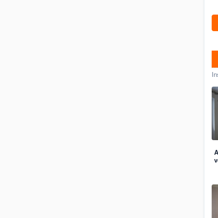
In
A
v