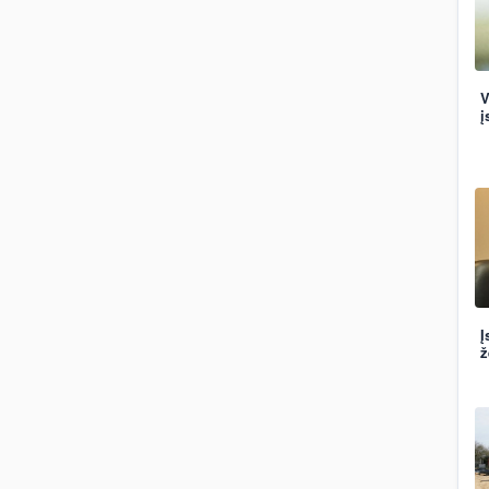
V
į
Į
ž