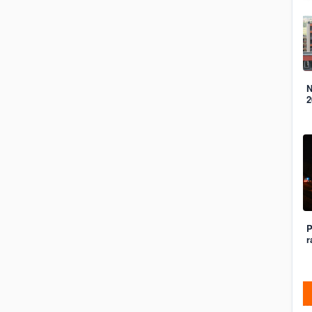
N
2
P
r