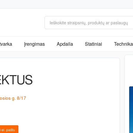
tvarka
Įrengimas
Apdaila
Statiniai
Technika 
EKTUS
osios g. 8/17
 el. paštu