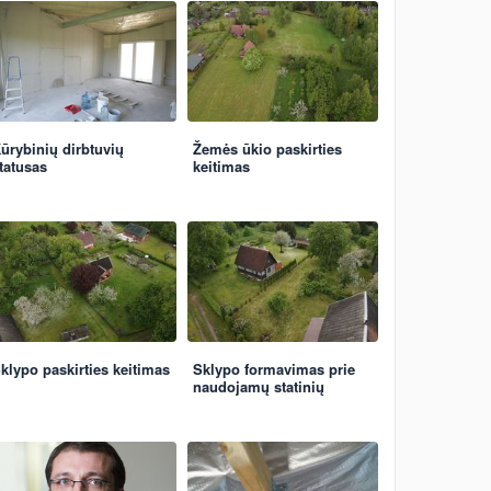
ūrybinių dirbtuvių
Žemės ūkio paskirties
tatusas
keitimas
klypo paskirties keitimas
Sklypo formavimas prie
naudojamų statinių