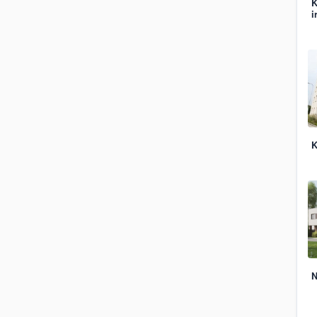
K
i
K
N