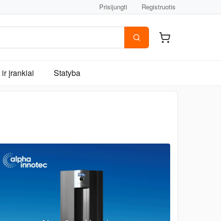
Prisijungti
Registruotis
ir įrankiai
Statyba