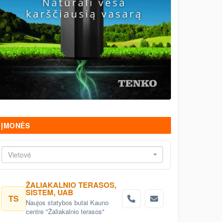
ĮMONĖS
Vietovė
ŽALIAKALNIO TERASOS,
SISTEM, UAB
TS
Naujos statybos butai Kauno
centre "Žaliakalnio terasos"