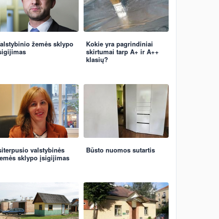
alstybinio žemės sklypo
Kokie yra pagrindiniai
sigijimas
skirtumai tarp A+ ir A++
klasių?
siterpusio valstybinės
Būsto nuomos sutartis
emės sklypo įsigijimas