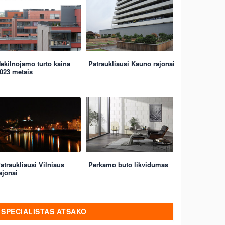
ekilnojamo turto kaina
Patraukliausi Kauno rajonai
023 metais
atraukliausi Vilniaus
Perkamo buto likvidumas
ajonai
SPECIALISTAS ATSAKO