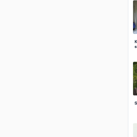
K
s
S