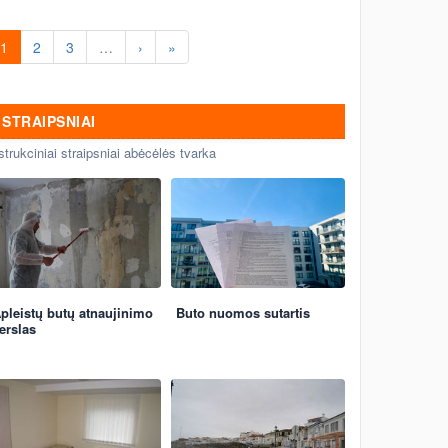
1
2
3
…
›
»
STRAIPSNIAI
strukciniai straipsniai abėcėlės tvarka
pleistų butų atnaujinimo
Buto nuomos sutartis
erslas