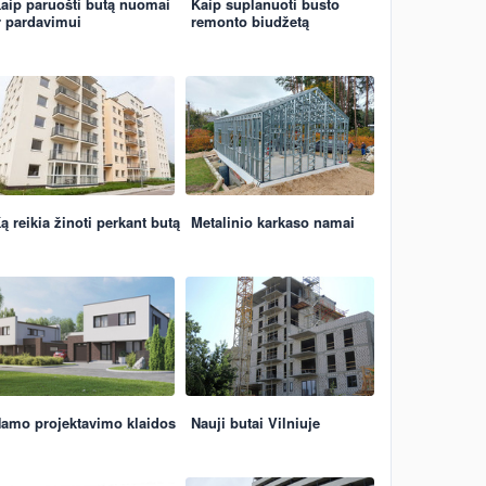
aip paruošti butą nuomai
Kaip suplanuoti būsto
r pardavimui
remonto biudžetą
ą reikia žinoti perkant butą
Metalinio karkaso namai
amo projektavimo klaidos
Nauji butai Vilniuje