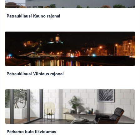
Patraukliausi Kauno rajonai
Patraukliausi Vilniaus rajonai
Perkamo buto likvidumas