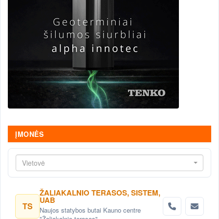
ĮMONĖS
Vietovė
ŽALIAKALNIO TERASOS, SISTEM,
UAB
TS
Naujos statybos butai Kauno centre
"Žaliakalnio terasos"