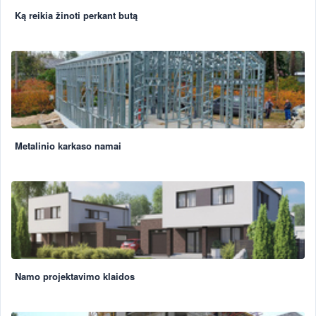
Ką reikia žinoti perkant butą
Metalinio karkaso namai
Namo projektavimo klaidos