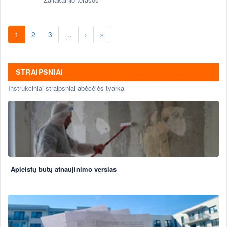
1
2
3
…
›
»
STRAIPSNIAI
Instrukciniai straipsniai abėcėlės tvarka
Apleistų butų atnaujinimo verslas