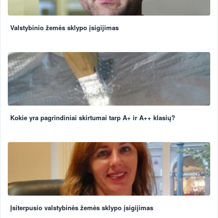
Valstybinio žemės sklypo įsigijimas
Kokie yra pagrindiniai skirtumai tarp A+ ir A++ klasių?
Įsiterpusio valstybinės žemės sklypo įsigijimas