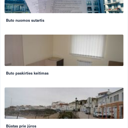
Buto nuomos sutartis
Buto paskirties keitimas
Būstas prie jūros