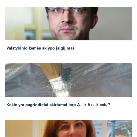
Valstybinio žemės sklypo įsigijimas
Kokie yra pagrindiniai skirtumai tarp A+ ir A++ klasių?