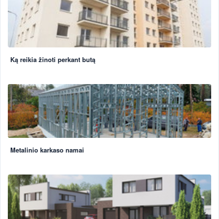
Ką reikia žinoti perkant butą
Metalinio karkaso namai