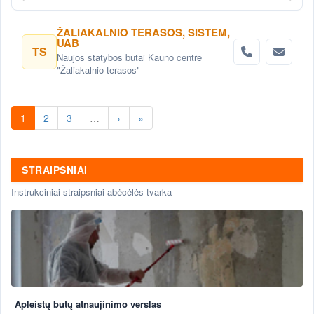
ŽALIAKALNIO TERASOS, SISTEM,
UAB
TS
Naujos statybos butai Kauno centre
"Žaliakalnio terasos"
1
2
3
…
›
»
STRAIPSNIAI
Instrukciniai straipsniai abėcėlės tvarka
Apleistų butų atnaujinimo verslas