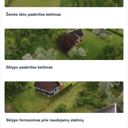
Žemės ūkio paskirties keitimas
Sklypo paskirties keitimas
Sklypo formavimas prie naudojamų statinių