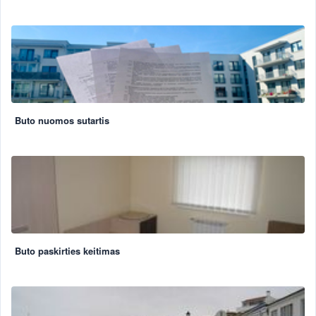
Buto nuomos sutartis
Buto paskirties keitimas