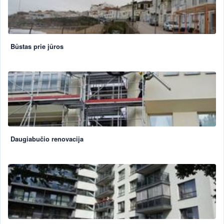
Būstas prie jūros
Daugiabučio renovacija