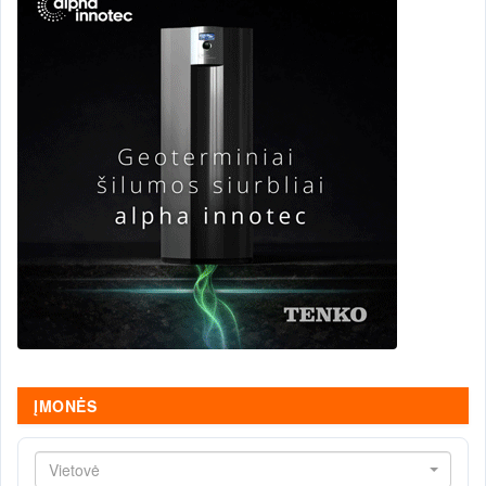
ĮMONĖS
Vietovė