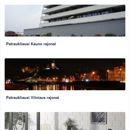
Patraukliausi Kauno rajonai
Patraukliausi Vilniaus rajonai