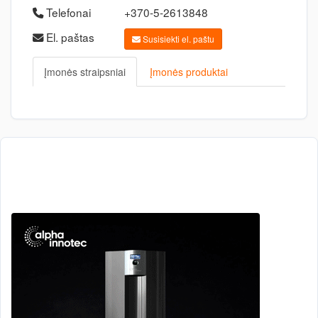
Telefonai
+370-5-2613848
El. paštas
Susisiekti el. paštu
Įmonės straipsniai
Įmonės produktai