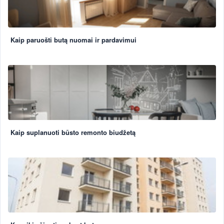
Kaip paruošti butą nuomai ir pardavimui
Kaip suplanuoti būsto remonto biudžetą