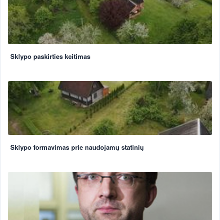
Sklypo paskirties keitimas
Sklypo formavimas prie naudojamų statinių