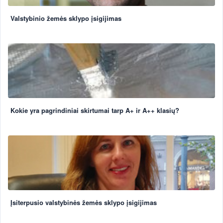
Valstybinio žemės sklypo įsigijimas
Kokie yra pagrindiniai skirtumai tarp A+ ir A++ klasių?
Įsiterpusio valstybinės žemės sklypo įsigijimas