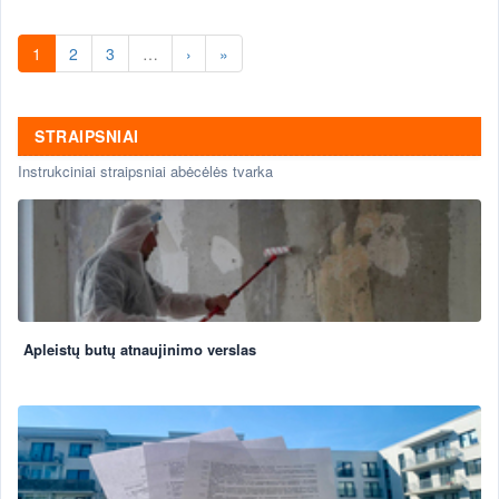
1
2
3
…
›
»
STRAIPSNIAI
Instrukciniai straipsniai abėcėlės tvarka
Apleistų butų atnaujinimo verslas