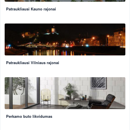
Patraukliausi Kauno rajonai
Patraukliausi Vilniaus rajonai
Perkamo buto likvidumas