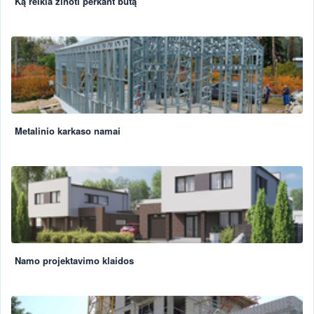
Ką reikia žinoti perkant butą
Metalinio karkaso namai
Namo projektavimo klaidos