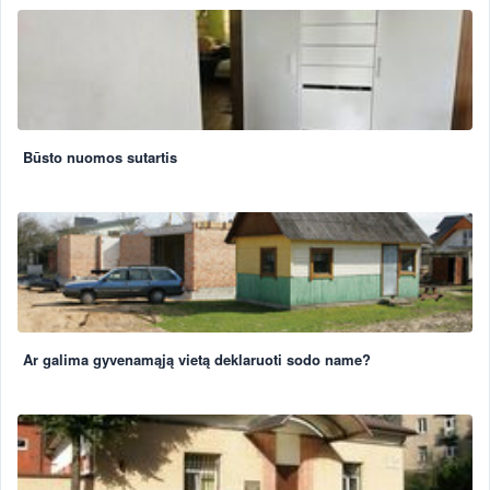
Būsto nuomos sutartis
Ar galima gyvenamąją vietą deklaruoti sodo name?