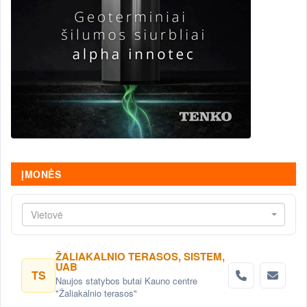
ĮMONĖS
Vietovė
ŽALIAKALNIO TERASOS, SISTEM,
UAB
TS
Naujos statybos butai Kauno centre
"Žaliakalnio terasos"