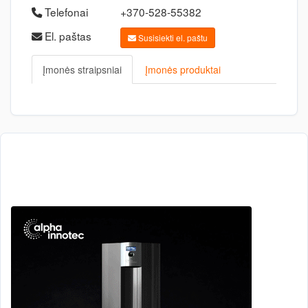
Telefonai
+370-528-55382
El. paštas
Susisiekti el. paštu
Įmonės straipsniai
Įmonės produktai