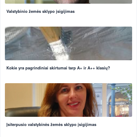
Valstybinio žemės sklypo įsigijimas
Kokie yra pagrindiniai skirtumai tarp A+ ir A++ klasių?
Įsiterpusio valstybinės žemės sklypo įsigijimas