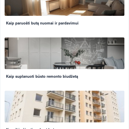
Kaip paruošti butą nuomai ir pardavimui
Kaip suplanuoti būsto remonto biudžetą