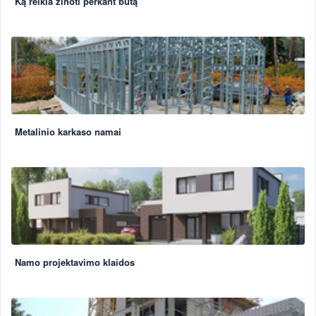
Ką reikia žinoti perkant butą
Metalinio karkaso namai
Namo projektavimo klaidos