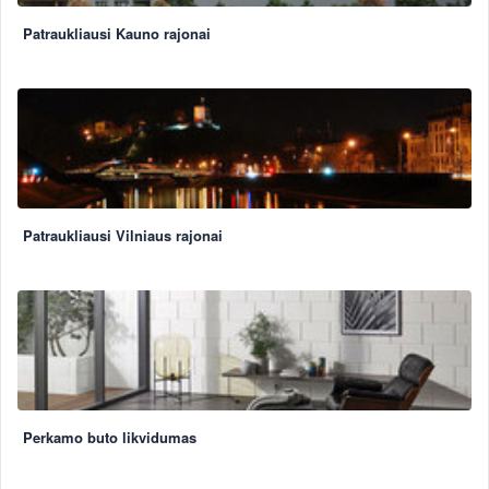
Patraukliausi Kauno rajonai
Patraukliausi Vilniaus rajonai
Perkamo buto likvidumas