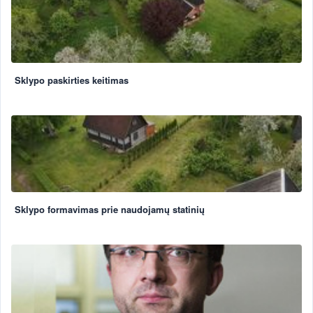
Sklypo paskirties keitimas
Sklypo formavimas prie naudojamų statinių