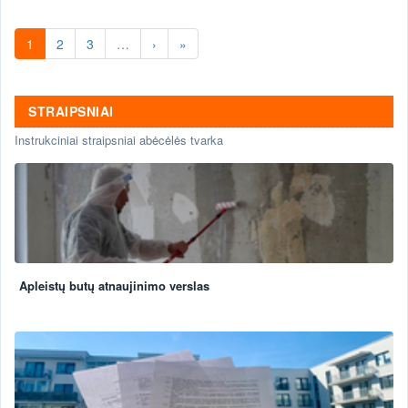
1
2
3
…
›
»
STRAIPSNIAI
Instrukciniai straipsniai abėcėlės tvarka
Apleistų butų atnaujinimo verslas