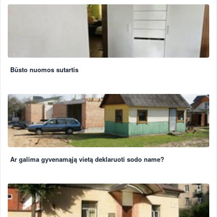
Būsto nuomos sutartis
Ar galima gyvenamąją vietą deklaruoti sodo name?