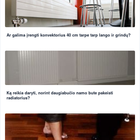
Ar galima įrengti konvektorius 40 cm tarpe tarp lango ir grindų?
Ką reikia daryti, norint daugiabučio namo bute pakeisti
radiatorius?