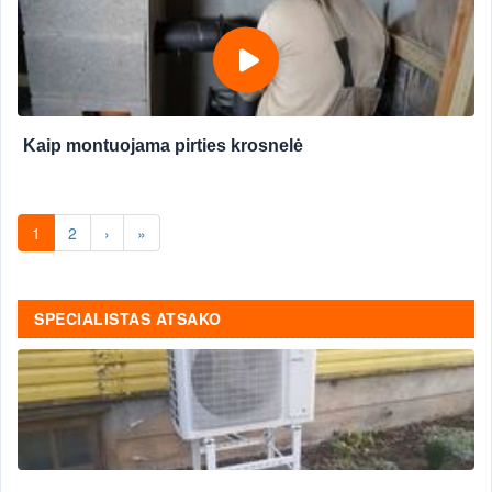
Kaip montuojama pirties krosnelė
1
2
›
»
SPECIALISTAS ATSAKO