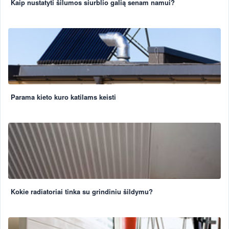
Kaip nustatyti šilumos siurblio galią senam namui?
Parama kieto kuro katilams keisti
Kokie radiatoriai tinka su grindiniu šildymu?