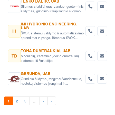
TENKO BALTIC, UAB
siurbliai. Išmanūs šilumos siurbliai
Šilumos siurbliai oras-vanduo, geoterminis
šildymas, grindinio ir kapiliarinio šildymo
bei vėsinimo sistemos , aukšto
efektyvumo rekuperatoriai ir vėdinimo
IMI HYDRONIC ENGINEERING,
sistemos.
UAB
IH
ŠVOK sistemų valdymo ir automatizavimo
sprendimai ir įranga. Išmanus ŠVOK
sistemų valdymas. Šildymo, vėdinimo ir
oro kondicionavimo sistemų
TONA DUMTRAUKIAI, UAB
automatizavimas.
TD
Modulinių, keraminio įdėklo dūmtraukių
sistemos iš Vokietijos
GERUNDA, UAB
Grindinio šildymo įrengimai.Vandentiekio,
nuotekų sistemos įrengimai ir
prekės.Santechnika. Santechnikos
prekės.katilai.Ventiliacija
1
2
3
…
›
»