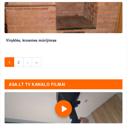
Viryklės, krosnies mūrijimas
1
2
›
»
ASA.LT TV KANALO FILMAI