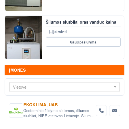
Šilumos siurbliai oras vanduo kaina
Įsiminti
Gauti pasiūlymą
ĮMONĖS
Vietovė
EKOKLIMA, UAB
Geoterminio šildymo sistemos, šilumos
siurbliai, NIBE atstovas Lietuvoje. Šilumos
siurbliai oras - vanduo, išmetamo oro
šilumos siurbliai, geoterminiai šilumos