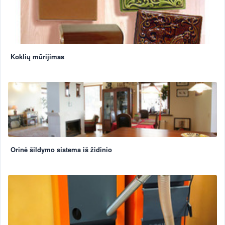
Koklių mūrijimas
Orinė šildymo sistema iš židinio