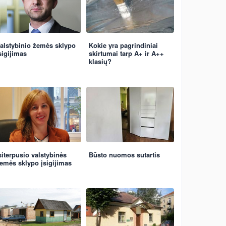
alstybinio žemės sklypo
Kokie yra pagrindiniai
sigijimas
skirtumai tarp A+ ir A++
klasių?
siterpusio valstybinės
Būsto nuomos sutartis
emės sklypo įsigijimas