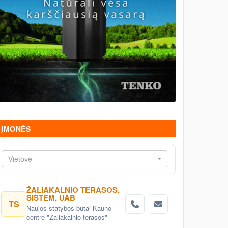
ĮMONĖS
Vietovė
ŽALIAKALNIO TERASOS,
SISTEM, UAB
TS
Naujos statybos butai Kauno
centre "Žaliakalnio terasos"