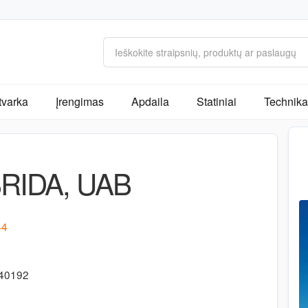
tvarka
Įrengimas
Apdaila
Statiniai
Technika 
RIDA, UAB
44
340192