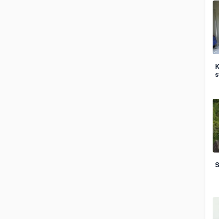
K
s
S