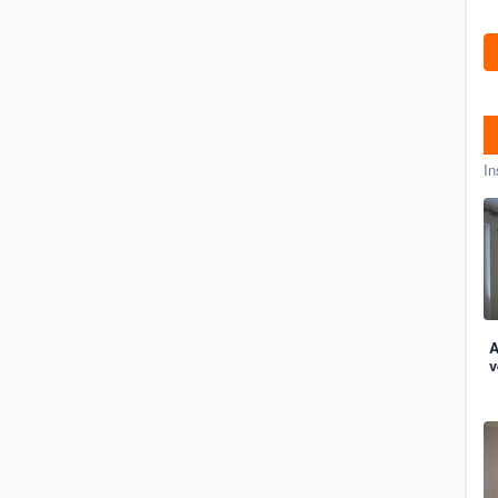
In
A
v