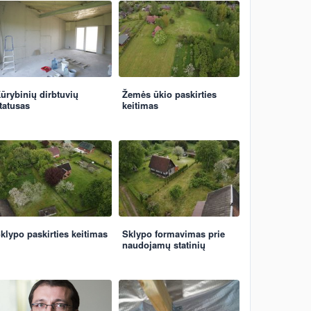
ūrybinių dirbtuvių
Žemės ūkio paskirties
tatusas
keitimas
klypo paskirties keitimas
Sklypo formavimas prie
naudojamų statinių