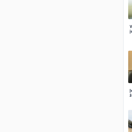
V
į
Į
ž