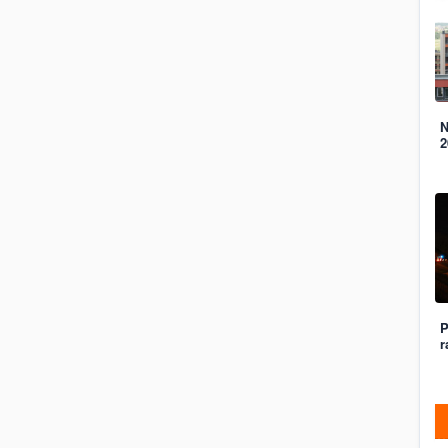
N
2
P
r