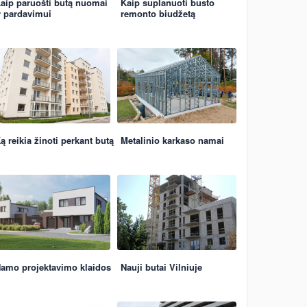
aip paruošti butą nuomai
Kaip suplanuoti būsto
r pardavimui
remonto biudžetą
ą reikia žinoti perkant butą
Metalinio karkaso namai
amo projektavimo klaidos
Nauji butai Vilniuje