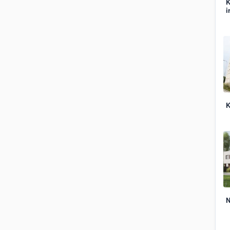
K
i
K
N