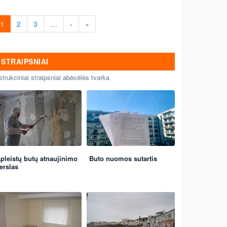
1
2
3
…
›
»
STRAIPSNIAI
strukciniai straipsniai abėcėlės tvarka
pleistų butų atnaujinimo
Buto nuomos sutartis
erslas