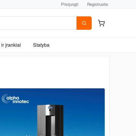
Prisijungti
Registruotis
ir įrankiai
Statyba