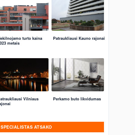
ekilnojamo turto kaina
Patraukliausi Kauno rajonai
023 metais
atraukliausi Vilniaus
Perkamo buto likvidumas
ajonai
SPECIALISTAS ATSAKO