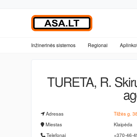
Inžinerinės sistemos
Regionai
Aplinko
TURETA, R. Skiru
ag
Adresas
Tilžės g. 3
Miestas
Klaipėda
Telefonai
+370-46-4