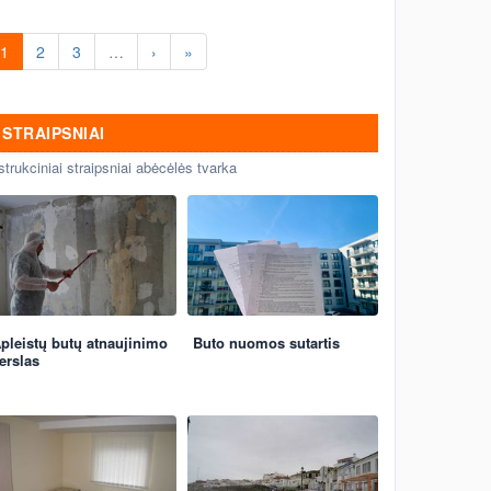
1
2
3
…
›
»
STRAIPSNIAI
strukciniai straipsniai abėcėlės tvarka
pleistų butų atnaujinimo
Buto nuomos sutartis
erslas