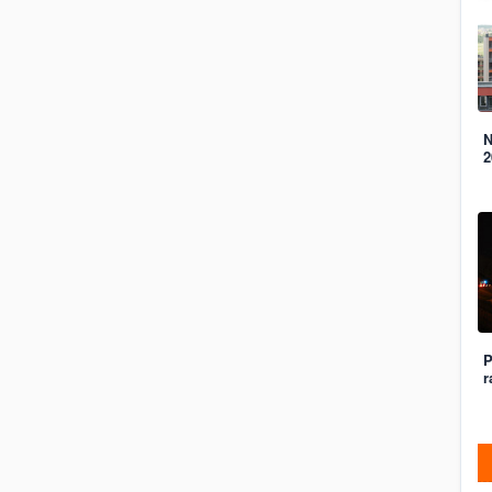
N
2
P
r