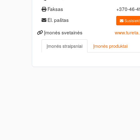
Faksas
+370-46-
El. paštas
Susisiekti
Įmonės svetainės
www.tureta.l
Įmonės straipsniai
Įmonės produktai