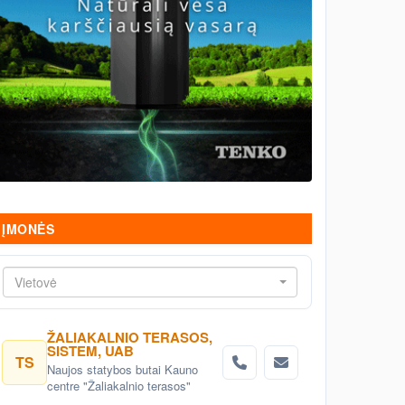
ĮMONĖS
Vietovė
ŽALIAKALNIO TERASOS,
SISTEM, UAB
TS
Naujos statybos butai Kauno
centre "Žaliakalnio terasos"