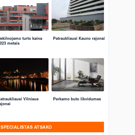
ekilnojamo turto kaina
Patraukliausi Kauno rajonai
023 metais
atraukliausi Vilniaus
Perkamo buto likvidumas
ajonai
SPECIALISTAS ATSAKO