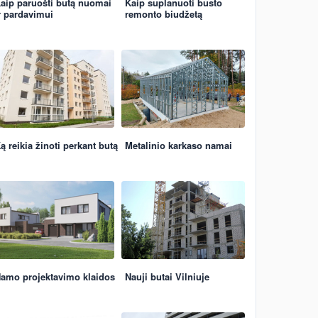
aip paruošti butą nuomai
Kaip suplanuoti būsto
r pardavimui
remonto biudžetą
ą reikia žinoti perkant butą
Metalinio karkaso namai
amo projektavimo klaidos
Nauji butai Vilniuje