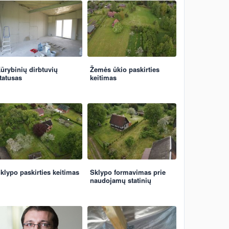
ūrybinių dirbtuvių
Žemės ūkio paskirties
tatusas
keitimas
klypo paskirties keitimas
Sklypo formavimas prie
naudojamų statinių