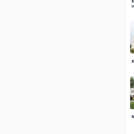
K
i
K
N