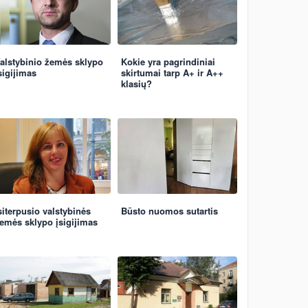
alstybinio žemės sklypo
Kokie yra pagrindiniai
sigijimas
skirtumai tarp A+ ir A++
klasių?
siterpusio valstybinės
Būsto nuomos sutartis
emės sklypo įsigijimas