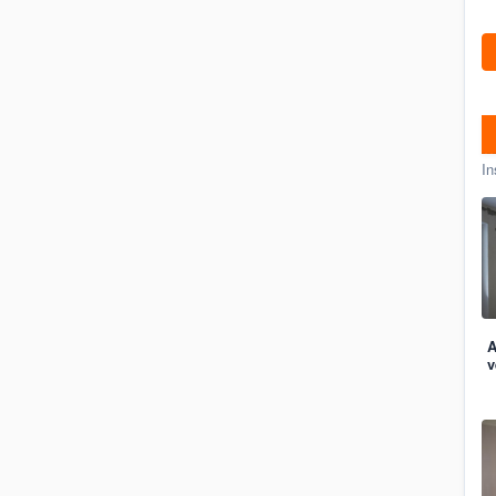
In
A
v