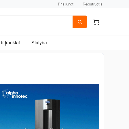
Prisijungti
Registruotis
ir įrankiai
Statyba