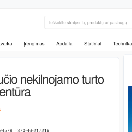
tvarka
Įrengimas
Apdaila
Statiniai
Technika 
čio nekilnojamo turto
entūra
8
94578, +370-46-217219