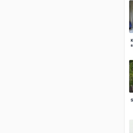
K
s
S