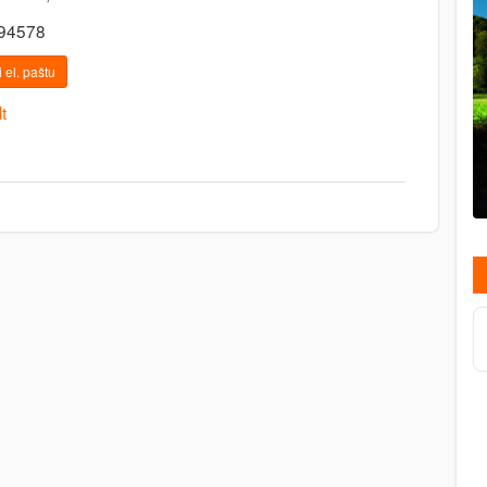
494578
 el. paštu
t