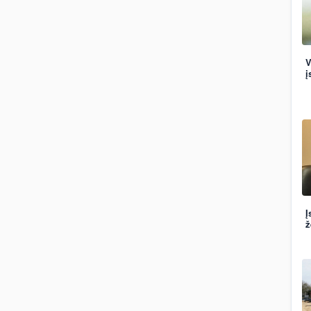
V
į
Į
ž