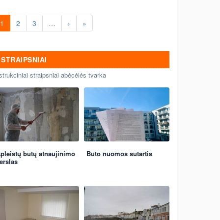
1
2
3
…
›
»
STRAIPSNIAI
strukciniai straipsniai abėcėlės tvarka
pleistų butų atnaujinimo
Buto nuomos sutartis
erslas