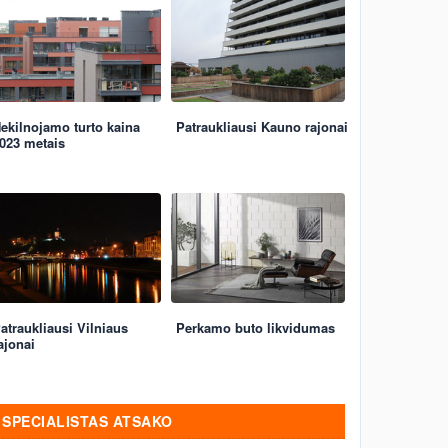
ekilnojamo turto kaina
Patraukliausi Kauno rajonai
023 metais
atraukliausi Vilniaus
Perkamo buto likvidumas
ajonai
SPECIALISTAS ATSAKO