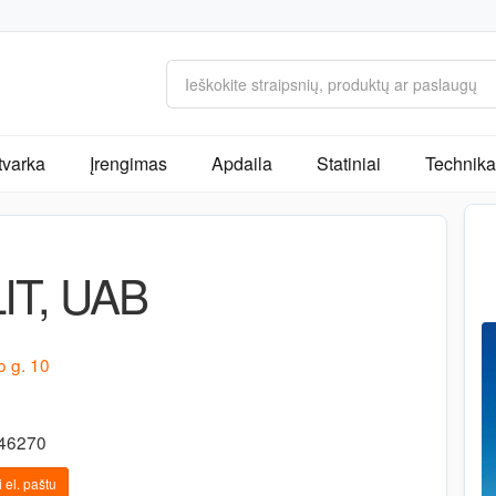
tvarka
Įrengimas
Apdaila
Statiniai
Technika 
IT, UAB
o g. 10
-46270
 el. paštu