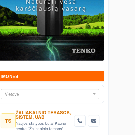
ĮMONĖS
Vietovė
ŽALIAKALNIO TERASOS,
SISTEM, UAB
TS
Naujos statybos butai Kauno
centre "Žaliakalnio terasos"