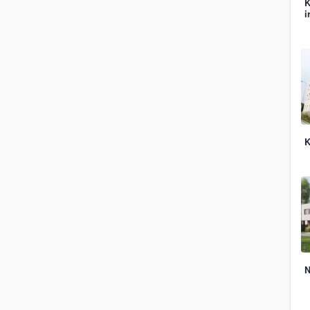
K
i
K
N