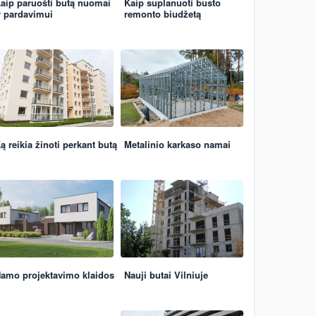
aip paruošti butą nuomai
Kaip suplanuoti būsto
r pardavimui
remonto biudžetą
ą reikia žinoti perkant butą
Metalinio karkaso namai
amo projektavimo klaidos
Nauji butai Vilniuje