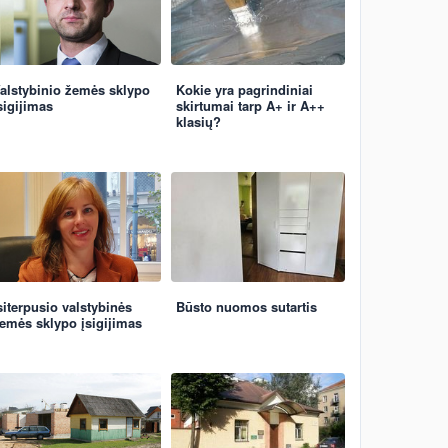
alstybinio žemės sklypo
Kokie yra pagrindiniai
sigijimas
skirtumai tarp A+ ir A++
klasių?
siterpusio valstybinės
Būsto nuomos sutartis
emės sklypo įsigijimas