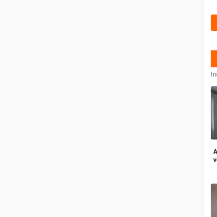
In
A
v