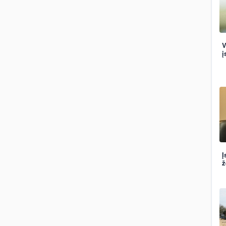
V
į
Į
ž