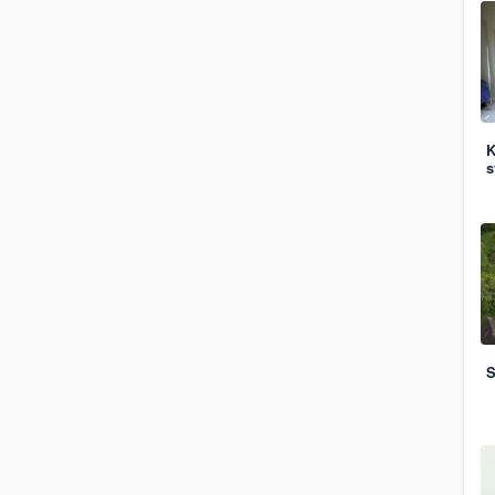
K
s
S