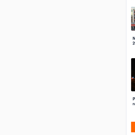
N
2
P
r