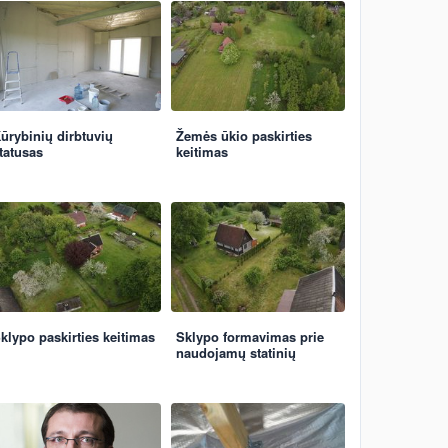
ūrybinių dirbtuvių
Žemės ūkio paskirties
tatusas
keitimas
klypo paskirties keitimas
Sklypo formavimas prie
naudojamų statinių