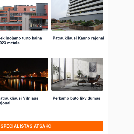
ekilnojamo turto kaina
Patraukliausi Kauno rajonai
023 metais
atraukliausi Vilniaus
Perkamo buto likvidumas
ajonai
SPECIALISTAS ATSAKO