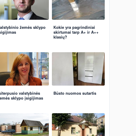
alstybinio žemės sklypo
Kokie yra pagrindiniai
sigijimas
skirtumai tarp A+ ir A++
klasių?
siterpusio valstybinės
Būsto nuomos sutartis
emės sklypo įsigijimas