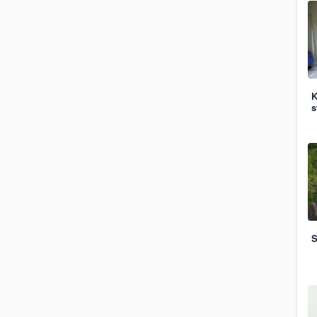
K
s
S