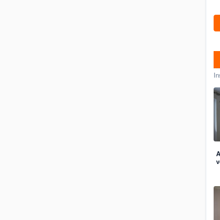
In
A
v