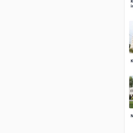
K
i
K
N