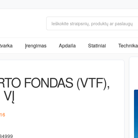
tvarka
Įrengimas
Apdaila
Statiniai
Technika 
TO FONDAS (VTF),
VĮ
 16
684999