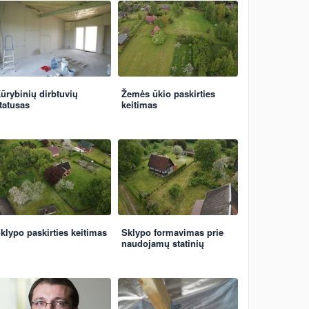
ūrybinių dirbtuvių
Žemės ūkio paskirties
tatusas
keitimas
klypo paskirties keitimas
Sklypo formavimas prie
naudojamų statinių