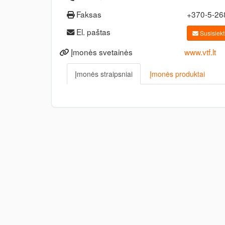
Faksas
+370-5-2
El. paštas
Susisiekti
Įmonės svetainės
www.vtf.lt
Įmonės straipsniai
Įmonės produktai