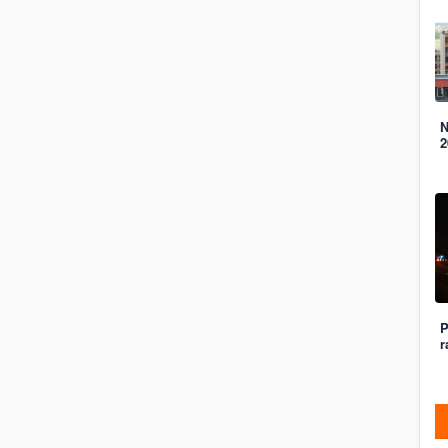
N
2
P
r