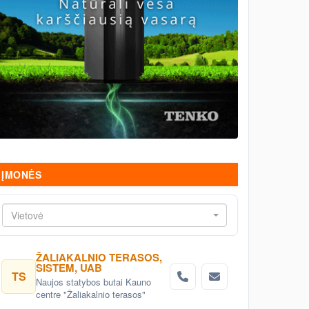
ĮMONĖS
Vietovė
ŽALIAKALNIO TERASOS,
SISTEM, UAB
TS
Naujos statybos butai Kauno
centre "Žaliakalnio terasos"