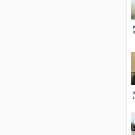
V
į
Į
ž