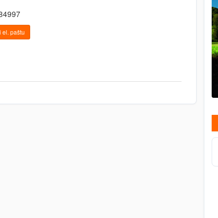
684997
 el. paštu