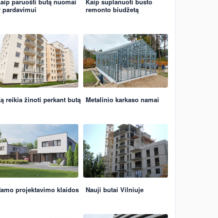
aip paruošti butą nuomai
Kaip suplanuoti būsto
r pardavimui
remonto biudžetą
ą reikia žinoti perkant butą
Metalinio karkaso namai
amo projektavimo klaidos
Nauji butai Vilniuje