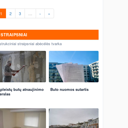
1
2
3
…
›
»
STRAIPSNIAI
strukciniai straipsniai abėcėlės tvarka
pleistų butų atnaujinimo
Buto nuomos sutartis
erslas