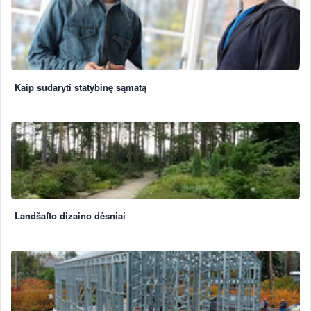
Kaip sudaryti statybinę sąmatą
Landšafto dizaino dėsniai