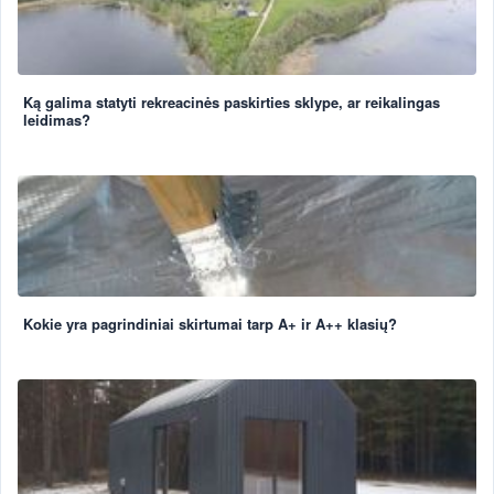
Ką galima statyti rekreacinės paskirties sklype, ar reikalingas
leidimas?
Kokie yra pagrindiniai skirtumai tarp A+ ir A++ klasių?