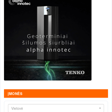
ĮMONĖS
Vietovė