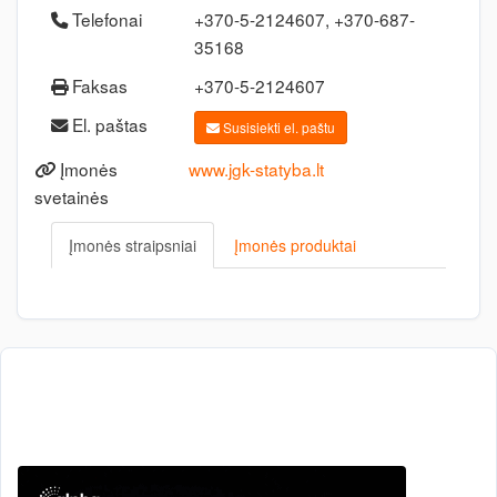
Telefonai
+370-5-2124607, +370-687-
35168
Faksas
+370-5-2124607
El. paštas
Susisiekti el. paštu
Įmonės
www.jgk-statyba.lt
svetainės
Įmonės straipsniai
Įmonės produktai