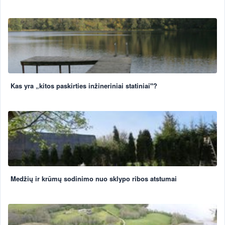
Kas yra „kitos paskirties inžineriniai statiniai"?
Medžių ir krūmų sodinimo nuo sklypo ribos atstumai