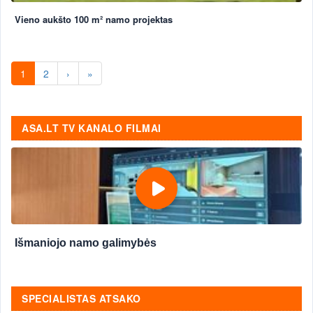
Vieno aukšto 100 m² namo projektas
1
2
›
»
ASA.LT TV KANALO FILMAI
Išmaniojo namo galimybės
SPECIALISTAS ATSAKO