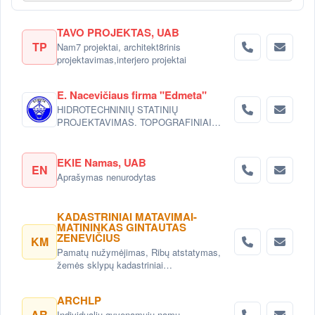
TAVO PROJEKTAS, UAB
TP
Nam7 projektai, architekt8rinis
projektavimas,interjero projektai
E. Nacevičiaus firma "Edmeta"
HIDROTECHNINIŲ STATINIŲ
PROJEKTAVIMAS. TOPOGRAFINIAI
DARBAI.PASTATŲ INŽINERINIŲ
SISTEMŲ PROJEKTAVIMAS (IŠORĖS).
EKIE Namas, UAB
EN
Aprašymas nenurodytas
KADASTRINIAI MATAVIMAI-
MATININKAS GINTAUTAS
ZENEVIČIUS
KM
Pamatų nužymėjimas, Ribų atstatymas,
žemės sklypų kadastriniai
matavimai,topografiniai planai, Statinių
kadastriniai matavimai (Inventorizacija)
ARCHLP
Vilniuje.
AR
Individualių gyvenamųjų namų,