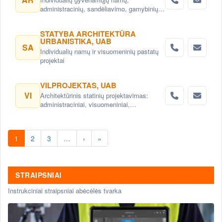
administracinių, sandėliavimo, gamybinių
objektų projektai. Teritorijų planavimas,
detalieji planai. Namų projektai,
STATYBA ARCHITEKTŪRA
projektavimas Vilnius. Namų projektavimo
URBANISTIKA, UAB
paslaugos Vilnius.
SA
Individualių namų ir visuomeninių pastatų
projektai
VILPROJEKTAS, UAB
VI
Architektūrinis statinių projektavimas:
administraciniai, visuomeniniai,
gyvenamieji, komerciniai pastatai ir kitos
architektų, interjero dizaino paslaugos,
konsultacijos. Teritorijų planavimas,
1
2
3
…
›
»
detalieji planai. Urbanistiniai,
architektūriniai ir kraštovaizdžio projektai
STRAIPSNIAI
Instrukciniai straipsniai abėcėlės tvarka