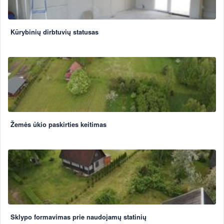
Kūrybinių dirbtuvių statusas
Žemės ūkio paskirties keitimas
Sklypo formavimas prie naudojamų statinių