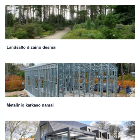
Landšafto dizaino dėsniai
Metalinio karkaso namai