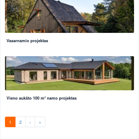
Vasarnamio projektas
Vieno aukšto 100 m² namo projektas
1
2
›
»