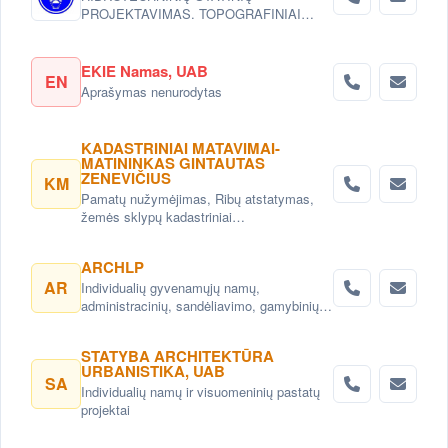
PROJEKTAVIMAS. TOPOGRAFINIAI
DARBAI.PASTATŲ INŽINERINIŲ
SISTEMŲ PROJEKTAVIMAS (IŠORĖS).
EKIE Namas, UAB
EN
Aprašymas nenurodytas
KADASTRINIAI MATAVIMAI-
MATININKAS GINTAUTAS
ZENEVIČIUS
KM
Pamatų nužymėjimas, Ribų atstatymas,
žemės sklypų kadastriniai
matavimai,topografiniai planai, Statinių
kadastriniai matavimai (Inventorizacija)
ARCHLP
Vilniuje.
AR
Individualių gyvenamųjų namų,
administracinių, sandėliavimo, gamybinių
objektų projektai. Teritorijų planavimas,
detalieji planai. Namų projektai,
STATYBA ARCHITEKTŪRA
projektavimas Vilnius. Namų projektavimo
URBANISTIKA, UAB
paslaugos Vilnius.
SA
Individualių namų ir visuomeninių pastatų
projektai