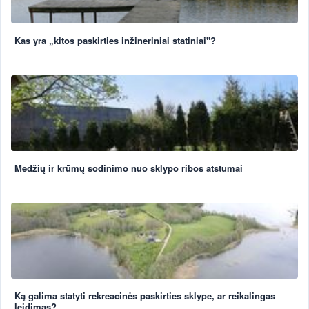
Kas yra „kitos paskirties inžineriniai statiniai"?
Medžių ir krūmų sodinimo nuo sklypo ribos atstumai
Ką galima statyti rekreacinės paskirties sklype, ar reikalingas
leidimas?