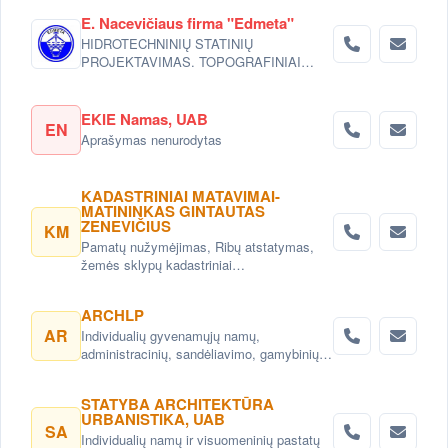
E. Nacevičiaus firma "Edmeta"
HIDROTECHNINIŲ STATINIŲ
PROJEKTAVIMAS. TOPOGRAFINIAI
DARBAI.PASTATŲ INŽINERINIŲ
SISTEMŲ PROJEKTAVIMAS (IŠORĖS).
EKIE Namas, UAB
EN
Aprašymas nenurodytas
KADASTRINIAI MATAVIMAI-
MATININKAS GINTAUTAS
ZENEVIČIUS
KM
Pamatų nužymėjimas, Ribų atstatymas,
žemės sklypų kadastriniai
matavimai,topografiniai planai, Statinių
kadastriniai matavimai (Inventorizacija)
ARCHLP
Vilniuje.
AR
Individualių gyvenamųjų namų,
administracinių, sandėliavimo, gamybinių
objektų projektai. Teritorijų planavimas,
detalieji planai. Namų projektai,
STATYBA ARCHITEKTŪRA
projektavimas Vilnius. Namų projektavimo
URBANISTIKA, UAB
paslaugos Vilnius.
SA
Individualių namų ir visuomeninių pastatų