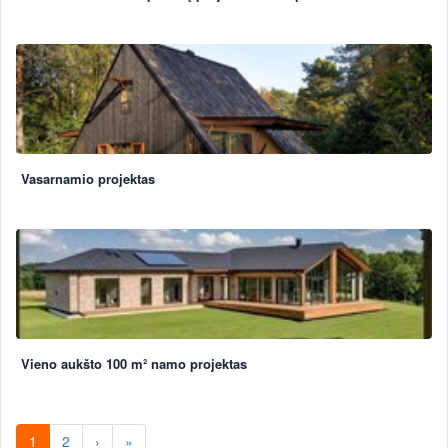
Vasarnamio projektas
Vieno aukšto 100 m² namo projektas
1
2
›
»