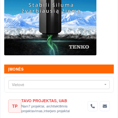
ĮMONĖS
Vietovė
TAVO PROJEKTAS, UAB
TP
Nam7 projektai, architekt8rinis
projektavimas,interjero projektai