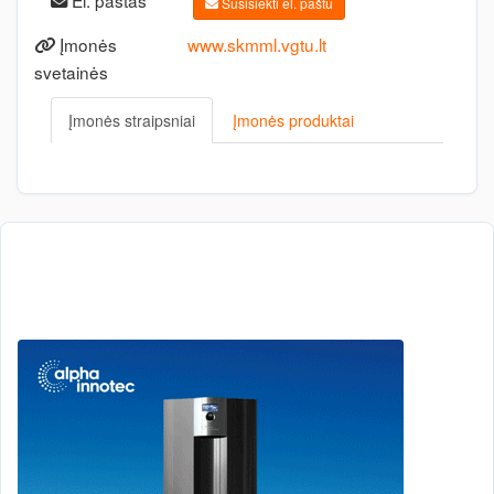
El. paštas
Susisiekti el. paštu
Įmonės
www.skmml.vgtu.lt
svetainės
Įmonės straipsniai
Įmonės produktai