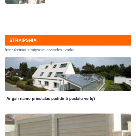
STRAIPSNIAI
Instrukciniai straipsniai abėcėlės tvarka
Ar gali namo priestatas padidinti pastato vertę?