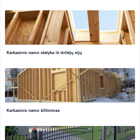
Karkasinio namo statyba iš dvitėjų sijų
Karkasinio namo šiltinimas