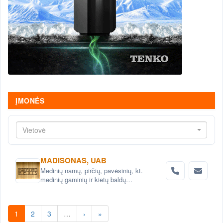
ĮMONĖS
Vietovė
MADISONAS, UAB
Medinių namų, pirčių, pavėsinių, kt.
medinių gaminių ir kietų baldų
projektavimas ir gamyba
1
2
3
…
›
»