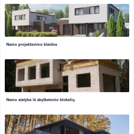
Namo projektavimo klaidos
Namo statyba iš akytbetonio blokelių