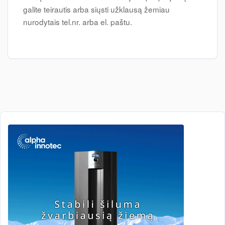
galite teirautis arba siųsti užklausą žemiau
nurodytais tel.nr. arba el. paštu.