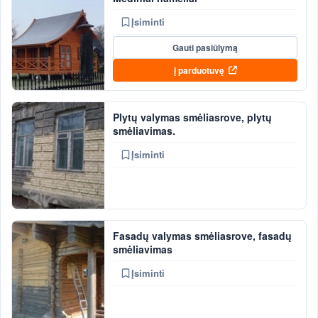
Įsiminti
Gauti pasiūlymą
Į parduotuvę
Plytų valymas smėliasrove, plytų
smėliavimas.
Įsiminti
Fasadų valymas smėliasrove, fasadų
smėliavimas
Įsiminti