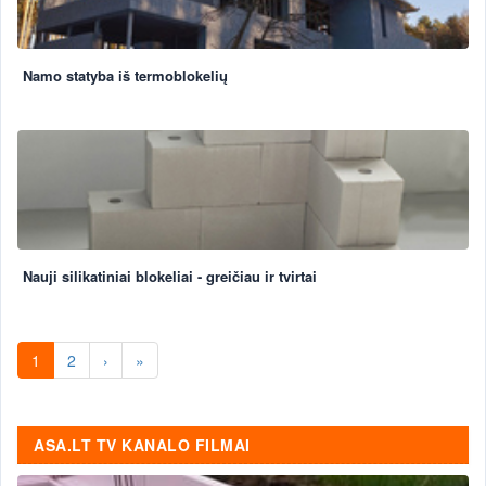
Namo statyba iš termoblokelių
Nauji silikatiniai blokeliai - greičiau ir tvirtai
1
2
›
»
ASA.LT TV KANALO FILMAI