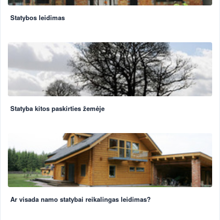
Statybos leidimas
Statyba kitos paskirties žemėje
Ar visada namo statybai reikalingas leidimas?