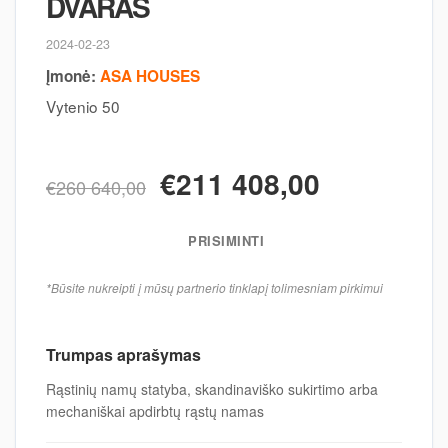
DVARAS
2024-02-23
Įmonė:
ASA HOUSES
Vytenio 50
€211 408,00
€260 640,00
PRISIMINTI
*Būsite nukreipti į mūsų partnerio tinklapį tolimesniam pirkimui
Trumpas aprašymas
Rąstinių namų statyba, skandinaviško sukirtimo arba
mechaniškai apdirbtų rąstų namas