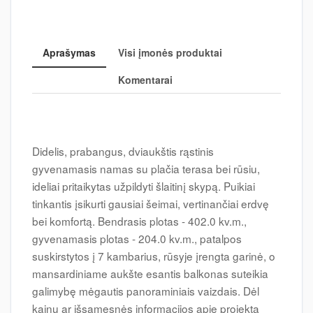
Aprašymas
Visi įmonės produktai
Komentarai
Didelis, prabangus, dviaukštis rąstinis
gyvenamasis namas su plačia terasa bei rūsiu,
ideliai pritaikytas užpildyti šlaitinį skypą. Puikiai
tinkantis įsikurti gausiai šeimai, vertinančiai erdvę
bei komfortą. Bendrasis plotas - 402.0 kv.m.,
gyvenamasis plotas - 204.0 kv.m., patalpos
suskirstytos į 7 kambarius, rūsyje įrengta garinė, o
mansardiniame aukšte esantis balkonas suteikia
galimybę mėgautis panoraminiais vaizdais. Dėl
kainų ar išsamesnės informacijos apie projektą