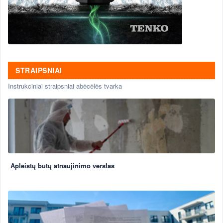
STRAIPSNIAI
Instrukciniai straipsniai abėcėlės tvarka
Apleistų butų atnaujinimo verslas