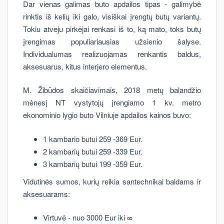
Dar vienas galimas buto apdailos tipas - galimybė
rinktis iš kelių iki galo, visiškai įrengtų butų variantų.
Tokiu atveju pirkėjai renkasi iš to, ką mato, toks butų
įrengimas populiariausias užsienio šalyse.
Individualumas realizuojamas renkantis baldus,
aksesuarus, kitus interjero elementus.
M. Žibūdos skaičiavimais, 2018 metų balandžio
mėnesį NT vystytojų įrengiamo 1 kv. metro
ekonominio lygio buto Vilniuje apdailos kainos buvo:
1 kambario butui 259 -369 Eur.
2 kambarių butui 259 -339 Eur.
3 kambarių butui 199 -359 Eur.
Vidutinės sumos, kurių reikia santechnikai baldams ir
aksesuarams:
Virtuvė - nuo 3000 Eur iki ∞