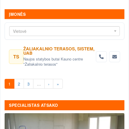
ĮMONĖS
Vietovė
ŽALIAKALNIO TERASOS, SISTEM,
UAB
TS
Naujos statybos butai Kauno centre
"Žaliakalnio terasos"
1
2
3
…
›
»
SPECIALISTAS ATSAKO