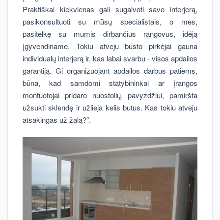
Praktiškai kiekvienas gali sugalvoti savo interjerą,
pasikonsultuoti su mūsų specialistais, o mes,
pasitelkę su mumis dirbančius rangovus, idėją
įgyvendiname. Tokiu atveju būsto pirkėjai gauna
individualų interjerą ir, kas labai svarbu - visos apdailos
garantiją. Gi organizuojant apdailos darbus patiems,
būna, kad samdomi statybininkai ar įrangos
montuotojai pridaro nuostolių, pavyzdžiui, pamiršta
užsukti sklendę ir užlieja kelis butus. Kas tokiu atveju
atsakingas už žalą?".