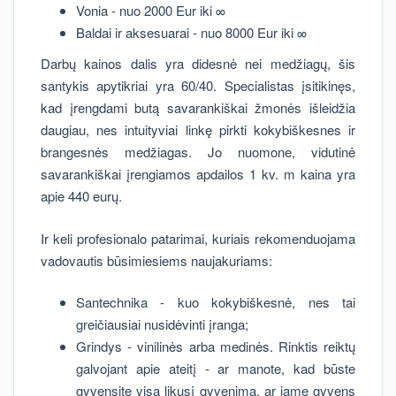
Vonia - nuo 2000 Eur iki ∞
Baldai ir aksesuarai - nuo 8000 Eur iki ∞
Darbų kainos dalis yra didesnė nei medžiagų, šis
santykis apytikriai yra 60/40. Specialistas įsitikinęs,
kad įrengdami butą savarankiškai žmonės išleidžia
daugiau, nes intuityviai linkę pirkti kokybiškesnes ir
brangesnės medžiagas. Jo nuomone, vidutinė
savarankiškai įrengiamos apdailos 1 kv. m kaina yra
apie 440 eurų.
Ir keli profesionalo patarimai, kuriais rekomenduojama
vadovautis būsimiesiems naujakuriams:
Santechnika - kuo kokybiškesnė, nes tai
greičiausiai nusidėvinti įranga;
Grindys - vinilinės arba medinės. Rinktis reiktų
galvojant apie ateitį - ar manote, kad būste
gyvensite visą likusį gyvenimą, ar jame gyvens