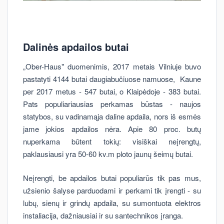
Dalinės apdailos butai
„Ober-Haus" duomenimis, 2017 metais Vilniuje buvo
pastatyti 4144 butai daugiabučiuose namuose, Kaune
per 2017 metus - 547 butai, o Klaipėdoje - 383 butai.
Pats populiariausias perkamas būstas - naujos
statybos, su vadinamąja daline apdaila, nors iš esmės
jame jokios apdailos nėra. Apie 80 proc. butų
nuperkama būtent tokių: visiškai neįrengtų,
paklausiausi yra 50-60 kv.m ploto jaunų šeimų butai.
Neįrengti, be apdailos butai populiarūs tik pas mus,
užsienio šalyse parduodami ir perkami tik įrengti - su
lubų, sienų ir grindų apdaila, su sumontuota elektros
instaliacija, dažniausiai ir su santechnikos įranga.