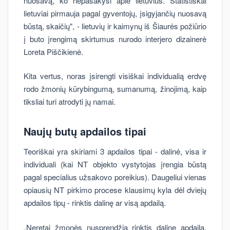
nuosavą, ko nepasakysi apie lietuvius. Statistiškai
lietuviai pirmauja pagal gyventojų, įsigyjančių nuosavą
būstą, skaičių", - lietuvių ir kaimynų iš Šiaurės požiūrio
į buto įrengimą skirtumus nurodo interjero dizainerė
Loreta Piščikienė.
Kita vertus, noras įsirengti visiškai individualią erdvę
rodo žmonių kūrybingumą, sumanumą, žinojimą, kaip
tiksliai turi atrodyti jų namai.
Naujų butų apdailos tipai
Teoriškai yra skiriami 3 apdailos tipai - dalinė, visa ir
individuali (kai NT objekto vystytojas įrengia būstą
pagal specialius užsakovo poreikius). Daugeliui vienas
opiausių NT pirkimo procese klausimų kyla dėl dviejų
apdailos tipų - rinktis dalinę ar visą apdailą.
„Neretai žmonės nusprendžia rinktis dalinę apdailą,