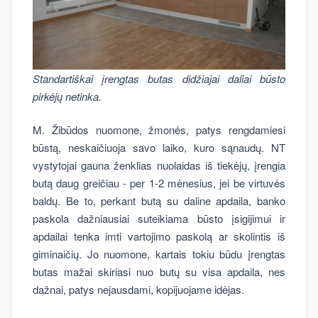
Standartiškai įrengtas butas didžiajai daliai būsto
pirkėjų netinka.
M. Žibūdos nuomone, žmonės, patys rengdamiesi
būstą, neskaičiuoja savo laiko, kuro sąnaudų. NT
vystytojai gauna ženklias nuolaidas iš tiekėjų, įrengia
butą daug greičiau - per 1-2 mėnesius, jei be virtuvės
baldų. Be to, perkant butą su daline apdaila, banko
paskola dažniausiai suteikiama būsto įsigijimui ir
apdailai tenka imti vartojimo paskolą ar skolintis iš
giminaičių. Jo nuomone, kartais tokiu būdu įrengtas
butas mažai skiriasi nuo butų su visa apdaila, nes
dažnai, patys nejausdami, kopijuojame idėjas.