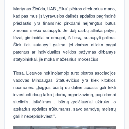
Martynas Žibūda, UAB „Eika" plėtros direktorius mano,
kad pas mus įsivyravusios dalinės apdailos pagrindinė
priežastis yra finansinė: pirkdami neįrengtus butus
žmonės siekia sutaupyti. Jei dalį darbų atlieka patys,
tėvai, giminaičiai ar draugai, iš tiesų, sutaupyti galima.
Šiek tiek sutaupyti galima, jei darbus atlieka pagal
patentus ar individualios veiklos pažymas dirbantys
statybininkai, jie moka mažesnius mokesčius.
Tiesa, Lietuvos nekilnojamojo turto plėtros asociacijos
vadovas Mindaugas Statulevičius yra kiek kitokios
nuomonės: „Įsigijus būstą su daline apdaila gali tekti
investuoti daug laiko į darbų organizavimą, papildomai
skolintis, įsikėlimas į būstą greičiausiai užtruks, o
atsiradus apdailos trūkumams, savo samdytų meistrų
gali ir nebeprisikviesti".