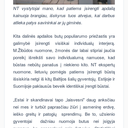
NT vystytojai mano, kad patiems įsirengti apdailą
kainuoja brangiau, išskyrus tuos atvejus, kai darbus
atlieka patys savininkai ar jų giminės.
Kita dalinės apdailos butų populiarumo priežastis yra
galimybė įsirengti visiškai individualų interjerą.
M.Žibūdos nuomone, žmonės dar labai stipriai jaučia
poreikį išreikšti savo individualumą namuose, kad
būstas nebūtų panašus į niekieno kito. NT ekspertų
nuomone, lietuvių pomėgis patiems įsirengti būstą
išsiskiria netgi iš kitų Baltijos šalių gyventojų. Estijoje ir
Suomijoje paklausūs beveik identiškai įrengti būstai.
„Estai ir skandinavai tapo „laisvesni" daug anksčiau
nei mes ir turbūt paprasčiau žiūri į asmeninę erdvę,
ieško greitų ir patogių sprendimų. Be to, užsienio
gyventojai dažniau nuomoja butus nei įsigyja