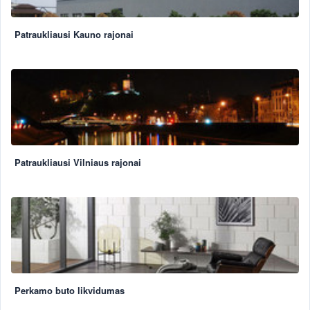
Patraukliausi Kauno rajonai
Patraukliausi Vilniaus rajonai
Perkamo buto likvidumas