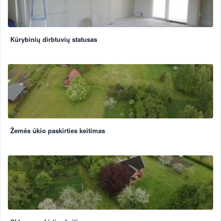
Kūrybinių dirbtuvių statusas
Žemės ūkio paskirties keitimas