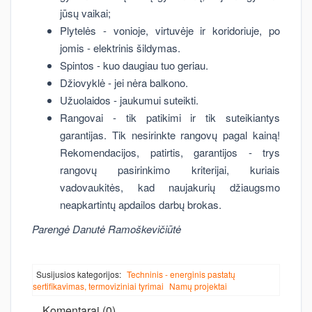
jūsų vaikai;
Plytelės - vonioje, virtuvėje ir koridoriuje, po
jomis - elektrinis šildymas.
Spintos - kuo daugiau tuo geriau.
Džiovyklė - jei nėra balkono.
Užuolaidos - jaukumui suteikti.
Rangovai - tik patikimi ir tik suteikiantys
garantijas. Tik nesirinkte rangovų pagal kainą!
Rekomendacijos, patirtis, garantijos - trys
rangovų pasirinkimo kriterijai, kuriais
vadovaukitės, kad naujakurių džiaugsmo
neapkartintų apdailos darbų brokas.
Parengė Danutė Ramoškevičiūtė
Susijusios kategorijos:
Techninis - energinis pastatų
sertifikavimas, termoviziniai tyrimai
Namų projektai
Komentarai (0)