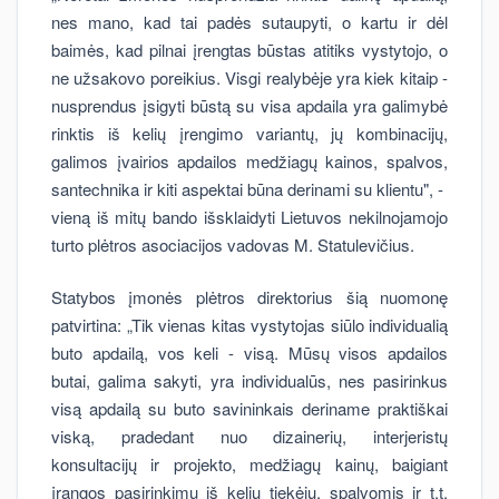
nes mano, kad tai padės sutaupyti, o kartu ir dėl
baimės, kad pilnai įrengtas būstas atitiks vystytojo, o
ne užsakovo poreikius. Visgi realybėje yra kiek kitaip -
nusprendus įsigyti būstą su visa apdaila yra galimybė
rinktis iš kelių įrengimo variantų, jų kombinacijų,
galimos įvairios apdailos medžiagų kainos, spalvos,
santechnika ir kiti aspektai būna derinami su klientu", -
vieną iš mitų bando išsklaidyti Lietuvos nekilnojamojo
turto plėtros asociacijos vadovas M. Statulevičius.
Statybos įmonės plėtros direktorius šią nuomonę
patvirtina: „Tik vienas kitas vystytojas siūlo individualią
buto apdailą, vos keli - visą. Mūsų visos apdailos
butai, galima sakyti, yra individualūs, nes pasirinkus
visą apdailą su buto savininkais deriname praktiškai
viską, pradedant nuo dizainerių, interjeristų
konsultacijų ir projekto, medžiagų kainų, baigiant
įrangos pasirinkimu iš kelių tiekėjų, spalvomis ir t.t.