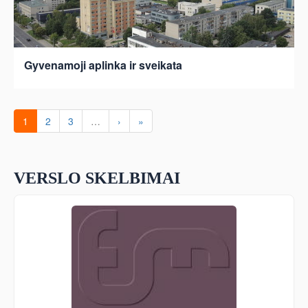
Gyvenamoji aplinka ir sveikata
1
2
3
…
›
»
VERSLO SKELBIMAI