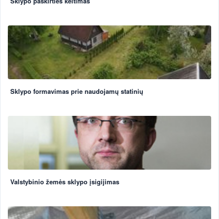
Sklypo paskirties keitimas
Sklypo formavimas prie naudojamų statinių
Valstybinio žemės sklypo įsigijimas