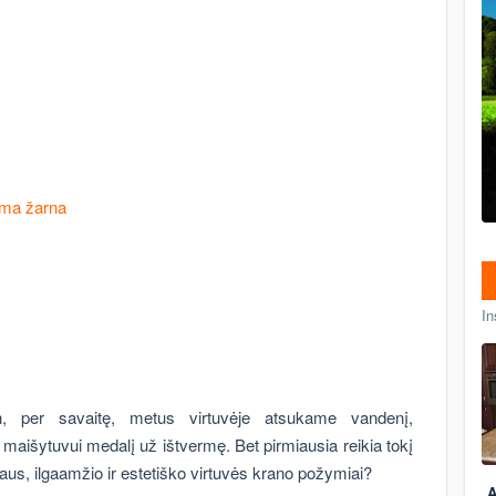
ama žarna
In
n, per savaitę, metus virtuvėje atsukame vandenį,
maišytuvui medalį už ištvermę. Bet pirmiausia reikia tokį
gaus, ilgaamžio ir estetiško virtuvės krano požymiai?
A