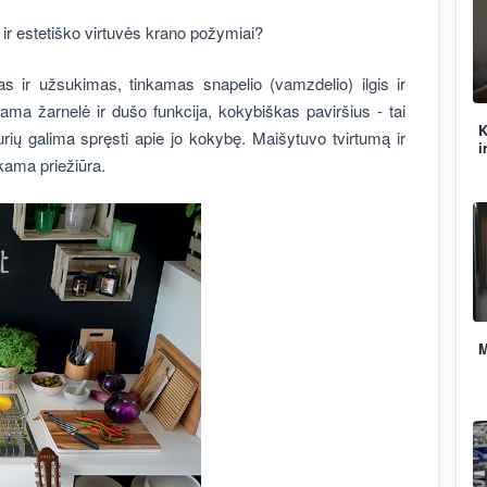
o ir estetiško virtuvės krano požymiai?
s ir užsukimas, tinkamas snapelio (vamzdelio) ilgis ir
ma žarnelė ir dušo funkcija, kokybiškas paviršius - tai
K
urių galima spręsti apie jo kokybę. Maišytuvo tvirtumą ir
i
kama priežiūra.
M