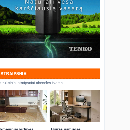
STRAIPSNIAI
strukciniai straipsniai abėcėlės tvarka
kmeniniai virtuvės
Biuras namuose