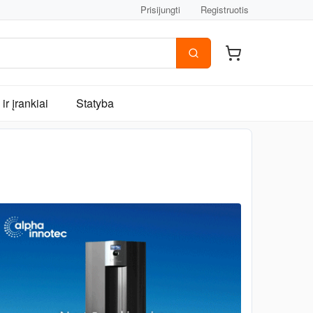
Prisijungti
Registruotis
ir įrankiai
Statyba