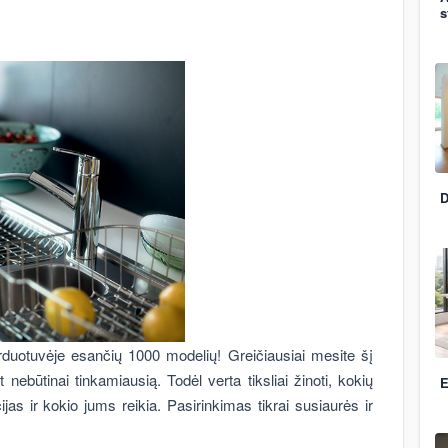
s
D
arduotuvėje esančių 1000 modelių! Greičiausiai mesite šį
 nebūtinai tinkamiausią. Todėl verta tiksliai žinoti, kokių
E
jas ir kokio jums reikia. Pasirinkimas tikrai susiaurės ir