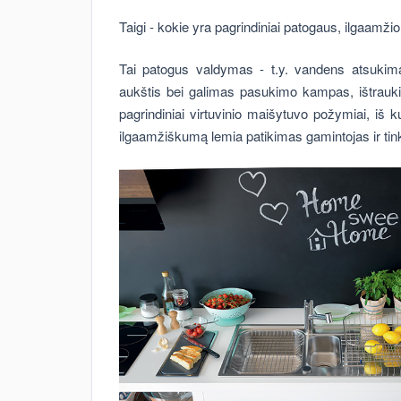
Taigi - kokie yra pagrindiniai patogaus, ilgaamži
Tai patogus valdymas - t.y. vandens atsukima
aukštis bei galimas pasukimo kampas, ištraukia
pagrindiniai virtuvinio maišytuvo požymiai, iš k
ilgaamžiškumą lemia patikimas gamintojas ir tin