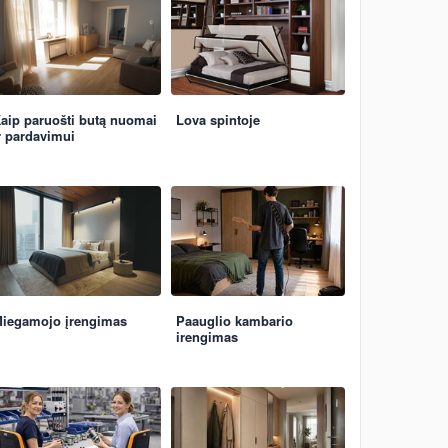
aip paruošti butą nuomai
Lova spintoje
r pardavimui
iegamojo įrengimas
Paauglio kambario
irengimas