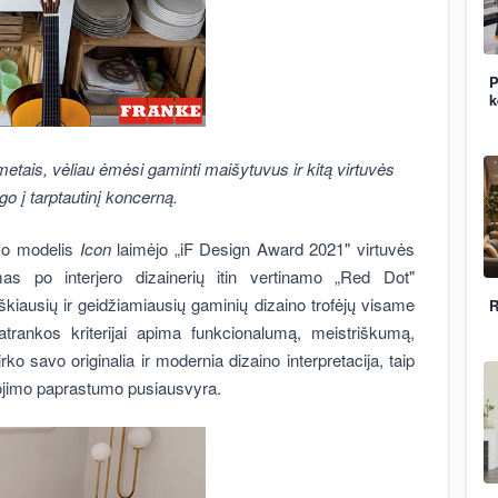
P
k
etais, vėliau ėmėsi gaminti maišytuvus ir kitą virtuvės
o į tarptautinį koncerną.
uvo modelis
Icon
laimėjo „iF Design Award 2021" virtuvės
imas po interjero dizainerių itin vertinamo „Red Dot"
iškiausių ir geidžiamiausių gaminių dizaino trofėjų visame
R
 atrankos kriterijai apima funkcionalumą, meistriškumą,
rko savo originalia ir modernia dizaino interpretacija, taip
dojimo paprastumo pusiausvyra.