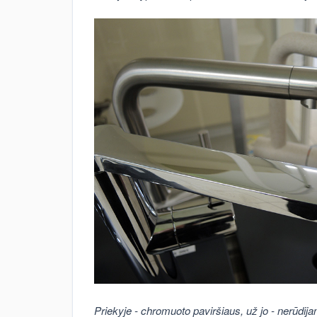
Priekyje - chromuoto paviršiaus, už jo - nerūdijan