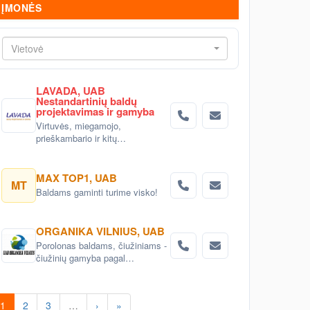
ĮMONĖS
Vietovė
LAVADA, UAB
Nestandartinių baldų
projektavimas ir gamyba
Virtuvės, miegamojo,
prieškambario ir kitų
nestandartinių baldų
projektavimas ir gaminimas
Vilniuje
MAX TOP1, UAB
MT
Baldams gaminti turime visko!
ORGANIKA VILNIUS, UAB
Porolonas baldams, čiužiniams -
čiužinių gamyba pagal
individualius poreikius;
1
2
3
…
›
»