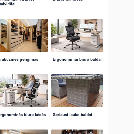
talviršiai
rabužinės įrengimas
Ergonominiai biuro baldai
rgonominės biuro kėdės
Geriausi lauko baldai