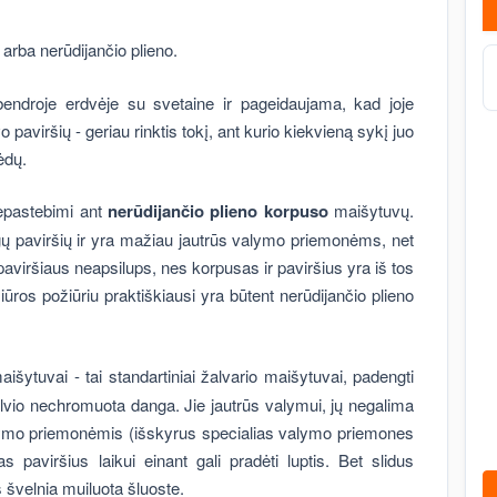
arba nerūdijančio plieno.
bendroje erdvėje su svetaine ir pageidaujama, kad joje
paviršių - geriau rinktis tokį, ant kurio kiekvieną sykį juo
ėdų.
nepastebimi ant
nerūdijančio plieno
korpuso
maišytuvų.
zgų paviršių ir yra mažiau jautrūs valymo priemonėms, net
 paviršiaus neapsilups, nes korpusas ir paviršius yra iš tos
ūros požiūriu praktiškiausi yra būtent nerūdijančio plieno
išytuvai - tai standartiniai žalvario maišytuvai, padengti
alvio nechromuota danga. Jie jautrūs valymui, jų negalima
alymo priemonėmis (išskyrus specialias valymo priemones
 paviršius laikui einant gali pradėti luptis. Bet slidus
 švelnia muiluota šluoste.