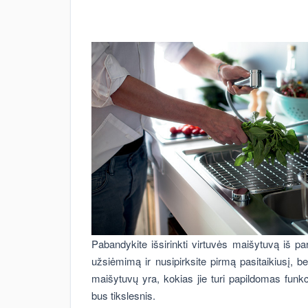
Pabandykite išsirinkti virtuvės maišytuvą iš p
užsiėmimą ir nusipirksite pirmą pasitaikiusį, bet
maišytuvų yra, kokias jie turi papildomas funkci
bus tikslesnis.