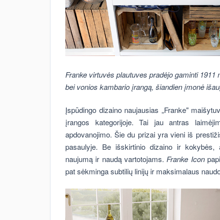
Franke virtuvės plautuves pradėjo gaminti 1911 m
bei vonios kambario įrangą, šiandien įmonė išaug
Įspūdingo dizaino naujausias „Franke" maišyt
įrangos kategorijoje. Tai jau antras laimėj
apdovanojimo. Šie du prizai yra vieni iš prestiž
pasaulyje. Be išskirtinio dizaino ir kokybės,
naujumą ir naudą vartotojams.
Franke Icon
papi
pat sėkminga subtilių linijų ir maksimalaus nau