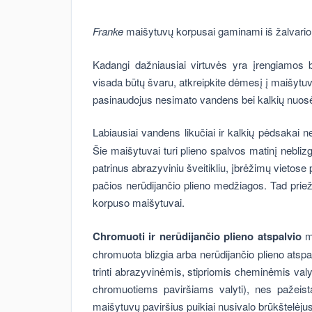
Franke
maišytuvų korpusai gaminami iš žalvario 
Kadangi dažniausiai virtuvės yra įrengiamos 
visada būtų švaru, atkreipkite dėmesį į maišytuvo 
pasinaudojus nesimato vandens bei kalkių nuos
Labiausiai vandens likučiai ir kalkių pėdsakai 
Šie maišytuvai turi plieno spalvos matinį nebli
patrinus abrazyviniu šveitikliu, įbrėžimų vietose
pačios nerūdijančio plieno medžiagos. Tad prieži
korpuso maišytuvai.
Chromuoti ir nerūdijančio plieno atspalvio
ma
chromuota blizgia arba nerūdijančio plieno atsp
trinti abrazyvinėmis, stipriomis cheminėmis v
chromuotiems paviršiams valyti), nes pažeistas
maišytuvų paviršius puikiai nusivalo brūkštelėjus