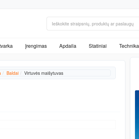
tvarka
Įrengimas
Apdaila
Statiniai
Technika 
a
Baldai
Virtuvės maišytuvas