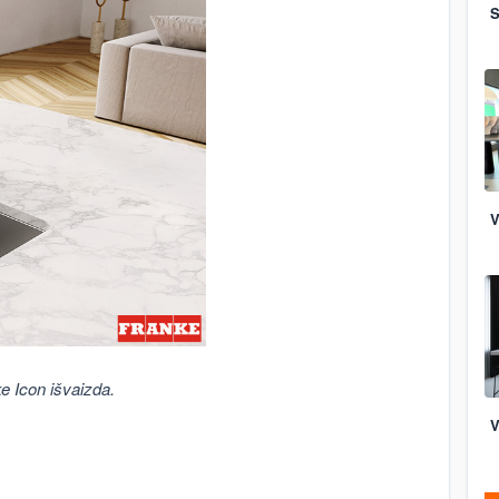
S
V
ke Icon išvaizda.
V