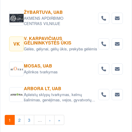
ŽYBARTUVA, UAB
AKMENS APDIRBIMO
CENTRAS VILNIUJE
V. KARPAVIČIAUS
GĖLININKYSTĖS ŪKIS
VK
Gėlės, gėlynai, gėlių ūkis, prekyba gėlėmis
MOSAS, UAB
Aplinkos tvarkymas
ARBORA LT, UAB
Apleistų sklypų tvarkymas, kelmų
šalinimas, genėjimas, vejos, gyvatvorių
įrengimas ir priežiūra
1
2
3
…
›
»