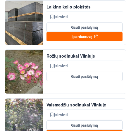
Laikino kelio plokštės
Įsiminti
Gauti pasiūlymą
Į parduotuvę
Rožių sodinukai Vilniuje
Įsiminti
Gauti pasiūlymą
Vaismedžių sodinukai Vilniuje
Įsiminti
Gauti pasiūlymą