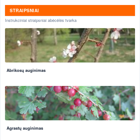
STRAIPSNIAI
Instrukciniai straipsniai abėcėlės tvarka
Abrikosų auginimas
Agrastų auginimas