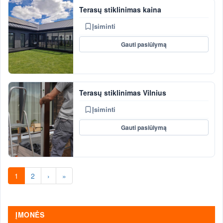
Terasų stiklinimas kaina
Įsiminti
Gauti pasiūlymą
Terasų stiklinimas Vilnius
Įsiminti
Gauti pasiūlymą
1
2
›
»
ĮMONĖS