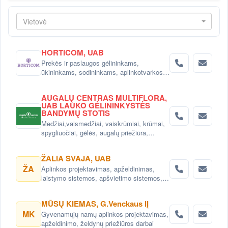
Vietovė
HORTICOM, UAB
Prekės ir paslaugos gėlininkams,
ūkininkams, sodininkams, aplinkotvarkos
įmonėms, gėlių salonams ir sodo prekių
parduotuvėms.
AUGALŲ CENTRAS MULTIFLORA,
UAB LAUKO GĖLININKYSTĖS
BANDYMŲ STOTIS
Medžiai,vaismedžiai, vaiskrūmiai, krūmai,
spygliuočiai, gėlės, augalų priežiūra,
nuoma Vilniuje
ŽALIA SVAJA, UAB
ŽA
Aplinkos projektavimas, apželdinimas,
laistymo sistemos, apšvietimo sistemos,
vejos, patalpų dekoravimas kambariniais
augalais. Prekyba dekoratyviniais augalais,
MŪSŲ KIEMAS, G.Venckaus IĮ
vienmetėmis ir daugiametėmis gėlėmis,
MK
Gyvenamųjų namų aplinkos projektavimas,
vandens lelijomis, vandens augalais.
apželdinimo, želdynų priežiūros darbai
Tvenkinukų ir ekotvenkinių įrengimas.