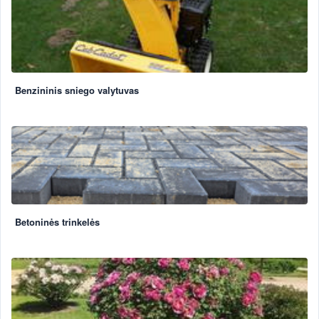
Benzininis sniego valytuvas
Betoninės trinkelės