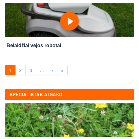
Belaidžiai vejos robotai
1
2
3
…
›
»
SPECIALISTAS ATSAKO