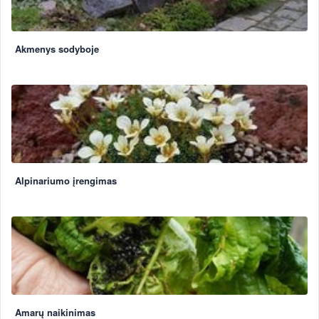
Akmenys sodyboje
Alpinariumo įrengimas
Amarų naikinimas