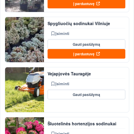
Į parduotuvę
Spygliuočių sodinukai Vilniuje
Įsiminti
Gauti pasiūlymą
Į parduotuvę
Vejapjovės Tauragėje
Įsiminti
Gauti pasiūlymą
Šluotelinės hortenzijos sodinukai
Įsiminti