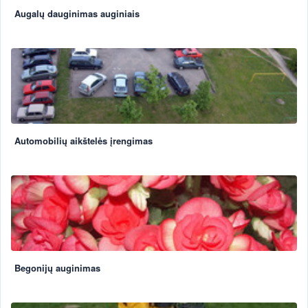
Augalų dauginimas auginiais
Automobilių aikštelės įrengimas
Begonijų auginimas