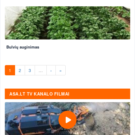
Bulvių auginimas
1
2
3
…
›
»
ASA.LT TV KANALO FILMAI