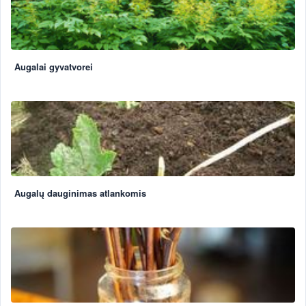
Augalai gyvatvorei
Augalų dauginimas atlankomis