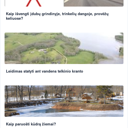
Kaip išvengti įdubų grindinyje, trinkelių dangoje, provėžų
keliuose?
Leidimas statyti ant vandens telkinio kranto
Kaip paruošti kūdrą žiemai?