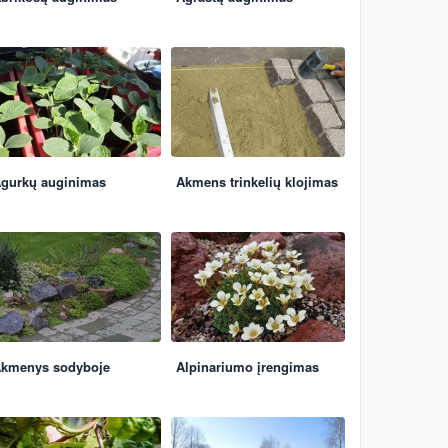
gurkų auginimas
Akmens trinkelių klojimas
kmenys sodyboje
Alpinariumo įrengimas