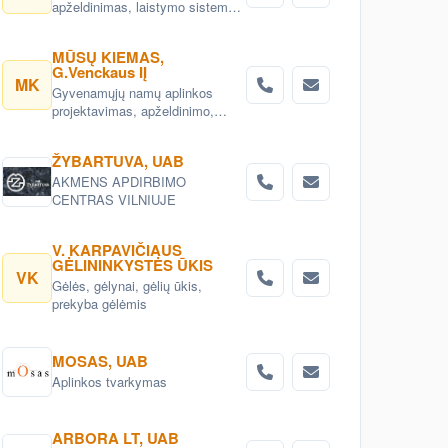
apželdinimas, laistymo sistemos,
apšvietimo sistemos, vejos,
patalpų dekoravimas
MŪSŲ KIEMAS,
kambariniais augalais. Prekyba
G.Venckaus IĮ
dekoratyviniais augalais,
MK
Gyvenamųjų namų aplinkos
vienmetėmis ir daugiametėmis
projektavimas, apželdinimo,
gėlėmis, vandens lelijomis,
želdynų priežiūros darbai
vandens augalais. Tvenkinukų ir
ekotvenkinių įrengimas.
ŽYBARTUVA, UAB
AKMENS APDIRBIMO
CENTRAS VILNIUJE
V. KARPAVIČIAUS
GĖLININKYSTĖS ŪKIS
VK
Gėlės, gėlynai, gėlių ūkis,
prekyba gėlėmis
MOSAS, UAB
Aplinkos tvarkymas
ARBORA LT, UAB