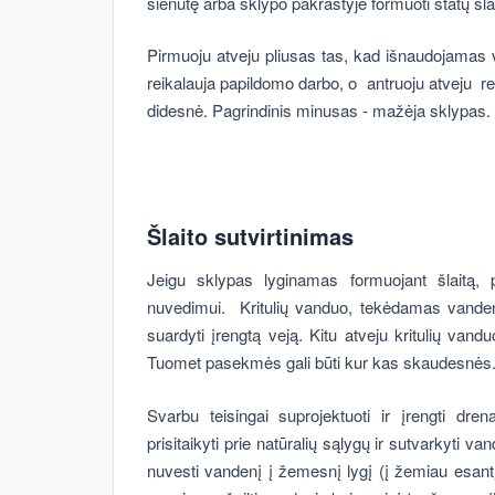
sienutę arba sklypo pakraštyje formuoti statų šla
Pirmuoju atveju pliusas tas, kad išnaudojamas 
reikalauja papildomo darbo, o antruoju atveju reik
didesnė. Pagrindinis minusas - mažėja sklypas.
Šlaito sutvirtinimas
Jeigu sklypas lyginamas formuojant šlaitą, 
nuvedimui. Kritulių vanduo, tekėdamas vandeniui 
suardyti įrengtą veją. Kitu atveju kritulių vandu
Tuomet pasekmės gali būti kur kas skaudesnės
Svarbu teisingai suprojektuoti ir įrengti dre
prisitaikyti prie natūralių sąlygų ir sutvarkyti 
nuvesti vandenį į žemesnį lygį (į žemiau esantį