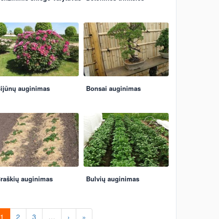
ijūnų auginimas
Bonsai auginimas
raškių auginimas
Bulvių auginimas
1
2
3
…
›
»