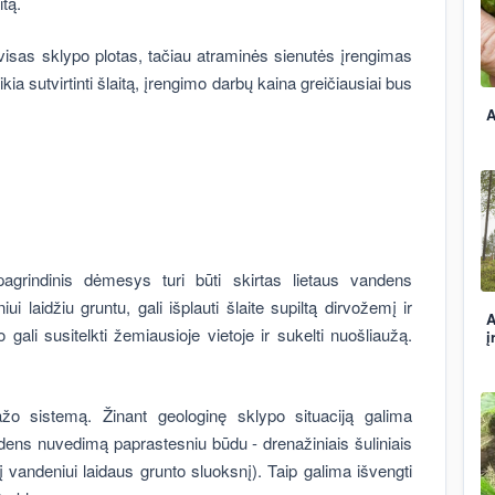
itą.
visas sklypo plotas, tačiau atraminės sienutės įrengimas
ia sutvirtinti šlaitą, įrengimo darbų kaina greičiausiai bus
A
pagrindinis dėmesys turi būti skirtas lietaus vandens
laidžiu gruntu, gali išplauti šlaite supiltą dirvožemį ir
A
o gali susitelkti žemiausioje vietoje ir sukelti nuošliaužą.
į
.
nažo sistemą. Žinant geologinę sklypo situaciją galima
vandens nuvedimą paprastesniu būdu - drenažiniais šuliniais
 vandeniui laidaus grunto sluoksnį). Taip galima išvengti