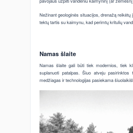
pavojaus užpilti vandeniu kaimyninį (ar žemesnį
Nežinant geologinės situacijos, drenažą reikėtų 
tektų tartis su kaimynu, kad perimtų kritulių van
Namas šlaite
Namas šlaite gali būti tiek modernios, tiek kla
suplanuoti patalpas. Šiuo atveju pasirinktos
medžiagas ir technologijas pasiekama šiuolaikišk