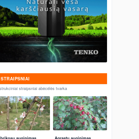
STRAIPSNIAI
strukciniai straipsniai abėcėlės tvarka
brikosų auginimas
Agrastų auginimas