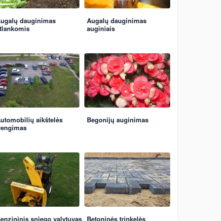
ugalų dauginimas
Augalų dauginimas
tlankomis
auginiais
utomobilių aikštelės
Begonijų auginimas
rengimas
enzininis sniego valytuvas
Betoninės trinkelės