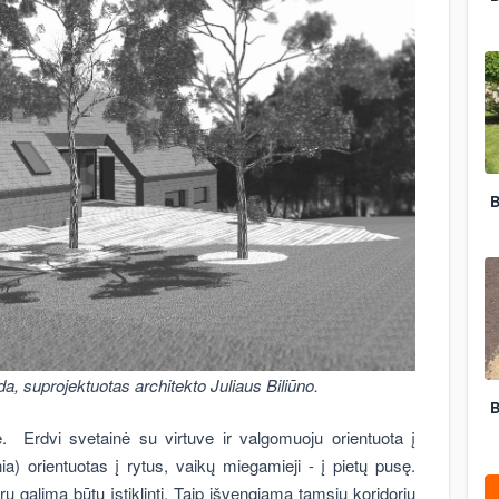
B
 suprojektuotas architekto Juliaus Biliūno.
B
. Erdvi svetainė su virtuve ir valgomuoju orientuota į
) orientuotas į rytus, vaikų miegamieji - į pietų pusę.
u galima būtų įstiklinti. Taip išvengiama tamsių koridorių