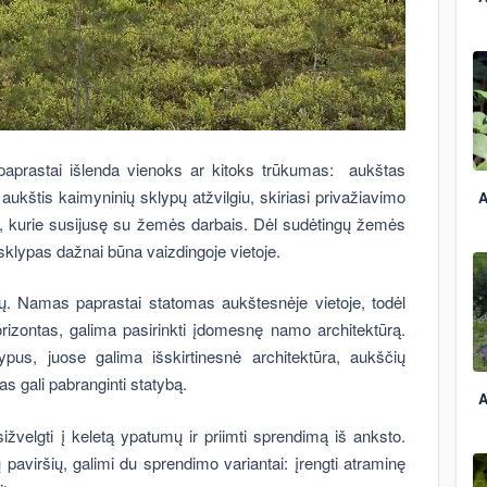
 paprastai išlenda vienoks ar kitoks trūkumas: aukštas
 aukštis kaimyninių sklypų atžvilgiu, skiriasi privažiavimo
A
kų, kurie susijusę su žemės darbais. Dėl sudėtingų žemės
 sklypas dažnai būna vaizdingoje vietoje.
sių. Namas paprastai statomas aukštesnėje vietoje, todėl
orizontas, galima pasirinkti įdomesnę namo architektūrą.
lypus, juose galima išskirtinesnė architektūra, aukščių
s gali pabranginti statybą.
A
sižvelgti į keletą ypatumų ir priimti sprendimą iš anksto.
paviršių, galimi du sprendimo variantai: įrengti atraminę