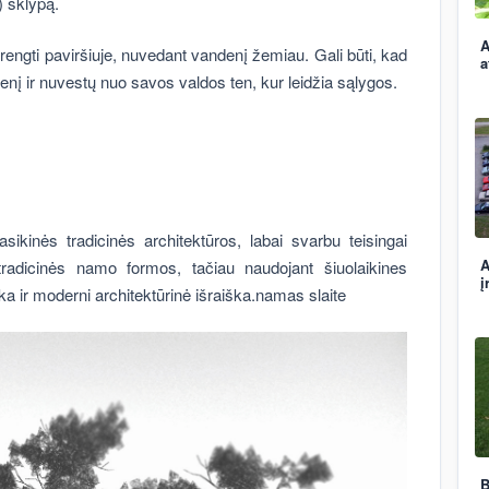
) sklypą.
A
įrengti paviršiuje, nuvedant vandenį žemiau. Gali būti, kad
a
denį ir nuvestų nuo savos valdos ten, kur leidžia sąlygos.
sikinės tradicinės architektūros, labai svarbu teisingai
A
 tradicinės namo formos, tačiau naudojant šiuolaikines
į
a ir moderni architektūrinė išraiška.namas slaite
B