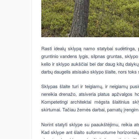
Rasti idealų sklypą namo statybai sudėtinga,
gruntinio vandens lygis, silpnas gruntas, sklypo
kelio ir sklypo aukščiai bei dar daug kitų daly
darbų daugelis atsisako sklypo šlaite, nors toks
Sklypas šlaite turi ir teigiamų, ir neigiamų pu
nereikia drenažo, atsiveria platus apžvalgos h
Kompetetingi architektai mėgsta šlaitinius sk
skirtumai. Tačiau žemės darbai, pamatų įrengima
Norint statyti sklype su paaukštėjimu, reikia at
Kad sklype ant šlaito suformuotume horizontalų 