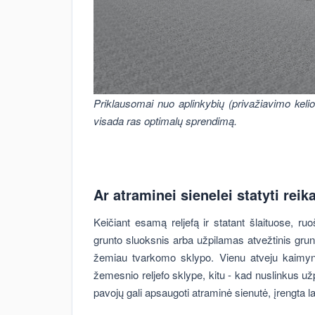
Priklausomai nuo aplinkybių (privažiavimo kelio,
visada ras optimalų sprendimą.
Ar atraminei sienelei statyti reik
Keičiant esamą reljefą ir statant šlaituose, r
grunto sluoksnis arba užpilamas atvežtinis grunt
žemiau tvarkomo sklypo. Vienu atveju kaimynai 
žemesnio reljefo sklype, kitu - kad nuslinkus už
pavojų gali apsaugoti atraminė sienutė, įrengta l