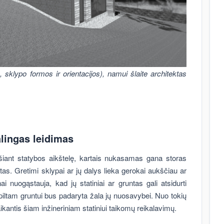
 sklypo formos ir orientacijos), namui šlaite architektas
alingas leidimas
uošiant statybos aikštelę, kartais nukasamas gana storas
as. Gretimi sklypai ar jų dalys lieka gerokai aukščiau ar
nuogąstauja, kad jų statiniai ar gruntas gali atsidurti
piltam gruntui bus padaryta žala jų nuosavybei. Nuo tokių
aikantis šiam inžineriniam statiniui taikomų reikalavimų.