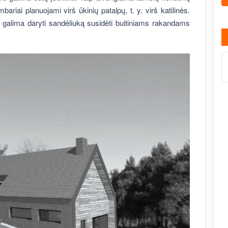
iai planuojami virš ūkinių patalpų, t. y. virš katilinės.
a galima daryti sandėliuką susidėti buitiniams rakandams