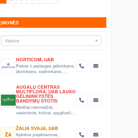
ĮMONĖS
Vietovė
HORTICOM, UAB
Prekės ir paslaugos gėlininkams,
ūkininkams, sodininkams,
aplinkotvarkos įmonėms, gėlių
salonams ir sodo prekių
AUGALŲ CENTRAS
parduotuvėms.
MULTIFLORA, UAB LAUKO
GĖLININKYSTĖS
BANDYMŲ STOTIS
Medžiai,vaismedžiai,
vaiskrūmiai, krūmai, spygliuočiai,
gėlės, augalų priežiūra, nuoma
Vilniuje
ŽALIA SVAJA, UAB
ŽA
Aplinkos projektavimas,