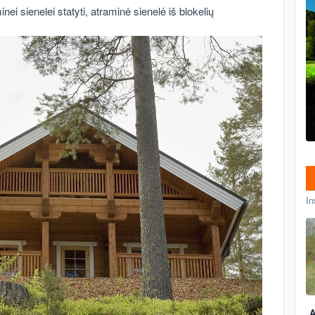
nei sienelei statyti, atraminė sienelė iš blokelių
In
A