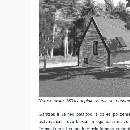
Namas šlaite. 180 kv.m ploto namas su mansarda,
Garažas ir ūkinės patalpos iš dalies po žeme
pietvakarius. Tėvų blokas (miegamasis su vonia
Terasa įkirsta į namą, kad holą terasos perimetr