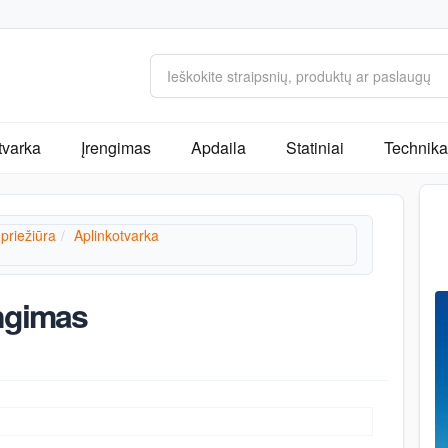
tvarka
Įrengimas
Apdaila
Statiniai
Technika 
 priežiūra
Aplinkotvarka
engimas