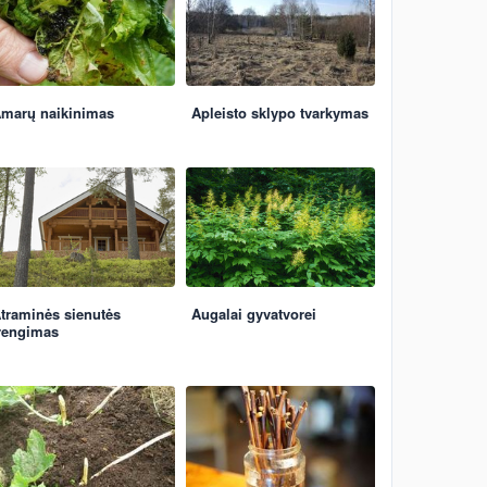
marų naikinimas
Apleisto sklypo tvarkymas
traminės sienutės
Augalai gyvatvorei
rengimas