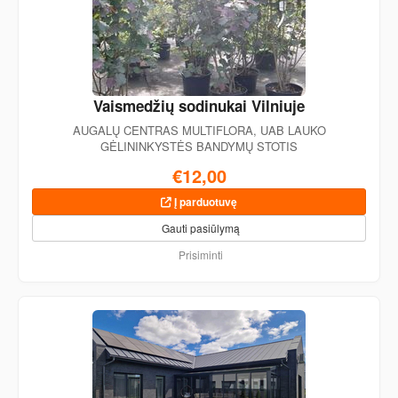
Vaismedžių sodinukai Vilniuje
AUGALŲ CENTRAS MULTIFLORA, UAB LAUKO
GĖLININKYSTĖS BANDYMŲ STOTIS
€12,00
Į parduotuvę
Gauti pasiūlymą
Prisiminti