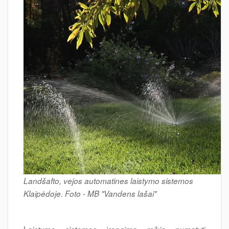
Landšafto, vejos automatines laistymo sistemos
-
Klaipėdoje.
Foto
MB "Vandens lašai"