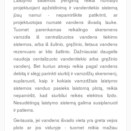
Laistymo sistemos įrengimą reikia numatyti
projektuojant apželdinimą ir vandentiekio sistemą
jūsų namui - nepamirškite patikrinti, ar
projektuotojas numatė vandens išvadą lauke.
Tuomet parenkamas reikalingo skersmens
vamzdis iš centralizuotos vandens tiekimo
sistemos, arba iš šulinio, gręžinio, lietaus vandens
rezervuaro ar kito šaltinio. Dažniausiai daugelis
naudoja centalizuoto vandentiekio arba gręžinio
vandenį. Bet kuriuo atveju reikia pagal vandens
debitą ir slėgį parinkti siurblį ir vamzdžių skersmenį,
suplanuoti, kaip ir kokiais vamzdžiais laistymo
sistemos vanduo pasieks laistomą plotą, reikia
nepamiršti, kad siurbliui reikės elektros lizdo.
Nesudėtingą laistymo sistemą galima susiplanuoti
ir patiems.
Geriausia, jei vandens išvado vieta yra greta vejos
ploto ar jos viduryje - tuomet reikia mažiau