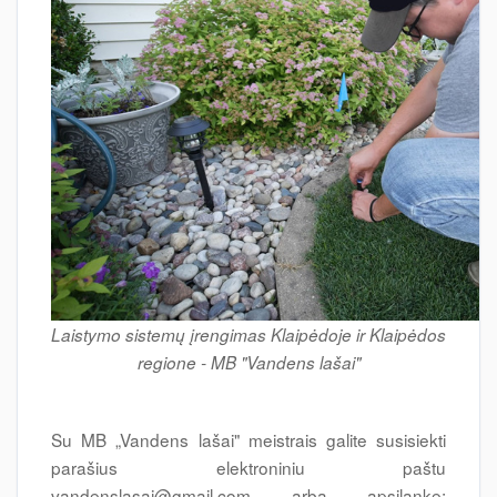
Laistymo sistemų įrengimas Klaipėdoje ir Klaipėdos
regione - MB "Vandens lašai"
Su MB „Vandens lašai" meistrais galite susisiekti
parašius elektroniniu paštu
vandenslasai@gmail.com
arba apsilankę: