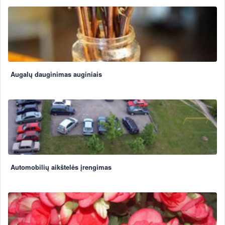
Augalų dauginimas auginiais
Automobilių aikštelės įrengimas