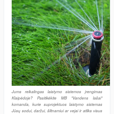
Jums reikalingas laistymo sistemos įrengimas
Klaipėdoje? Pasitikėkite MB "Vandens lašai"
komanda, kurie suprojektuos laistymo sistemas
Jūsų sodui, daržui, šiltnamiui ar vejai ir atliks visus