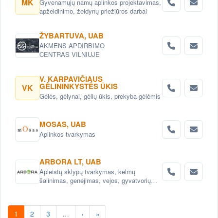
MK
Gyvenamųjų namų aplinkos projektavimas,
vandens lelijomis, vandens augalais.
apželdinimo, želdynų priežiūros darbai
Tvenkinukų ir ekotvenkinių įrengimas.
ŽYBARTUVA, UAB
AKMENS APDIRBIMO
CENTRAS VILNIUJE
V. KARPAVIČIAUS
GĖLININKYSTĖS ŪKIS
VK
Gėlės, gėlynai, gėlių ūkis, prekyba gėlėmis
MOSAS, UAB
Aplinkos tvarkymas
ARBORA LT, UAB
Apleistų sklypų tvarkymas, kelmų
šalinimas, genėjimas, vejos, gyvatvorių
įrengimas ir priežiūra
1
2
3
…
›
»