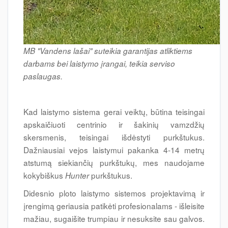
MB "Vandens lašai" suteikia garantijas atliktiems
darbams bei laistymo įrangai, teikia serviso
paslaugas.
Kad laistymo sistema gerai veiktų, būtina teisingai
apskaičiuoti centrinio ir šakinių vamzdžių
skersmenis, teisingai išdėstyti purkštukus.
Dažniausiai vejos laistymui pakanka 4-14 metrų
atstumą siekiančių purkštukų, mes naudojame
kokybiškus
purkštukus.
Hunter
Didesnio ploto laistymo sistemos projektavimą ir
įrengimą geriausia patikėti profesionalams - išleisite
mažiau, sugaišite trumpiau ir nesuksite sau galvos.