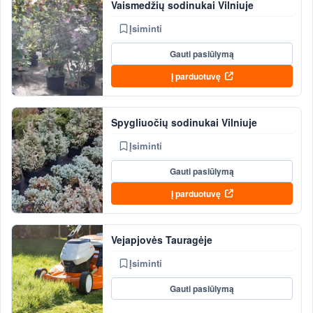
Vaismedžių sodinukai Vilniuje
Įsiminti
Gauti pasiūlymą
Į parduotuvę
Spygliuočių sodinukai Vilniuje
Įsiminti
Gauti pasiūlymą
Į parduotuvę
Vejapjovės Tauragėje
Įsiminti
Gauti pasiūlymą