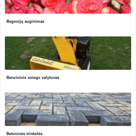
Begonijų auginimas
Benzininis sniego valytuvas
Betoninės trinkelės