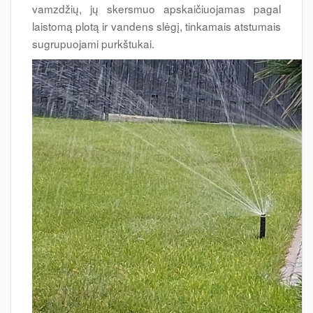
vamzdžių, jų skersmuo apskaičiuojamas pagal
laistomą plotą ir vandens slėgį, tinkamais atstumais
sugrupuojami purkštukai.