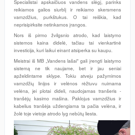
Specialistai apskaičiuos vandens slėgį, parinks
reikiamos galios siurblį ir reikiamo skersmens
vamzdžius, purkštukus. O tai reiškia, kad
neprisipirksite netinkamos įrangos.
Nors iš pirmo žvilgsnio atrodo, kad laistymo
sistemos kaina didelė, tačiau tai vienkartinė
investicija, kuri laikui einant atsiperka su kaupu.
Meistrai iš MB „Vandens lašai" gali įrengti laistymo
sistemą ne tik naujame, bet ir jau seniai
apželdintame sklype. Tokiu atveju pažymimos
vamzdžių linijos ir velėnos rėžtuvu nuimama
velėna, jei plotai dideli, naudojamas tranšeris -
tranšėjų kasimo mašina. Paklojus vamzdžius ir
kabelius tranšėja uždengiama ta pačia velėna, ir
žolė toje vietoje atrodo lyg nebūtų liesta.