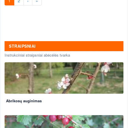
1
2
›
»
STRAIPSNIAI
Instrukciniai straipsniai abėcėlės tvarka
Abrikosų auginimas