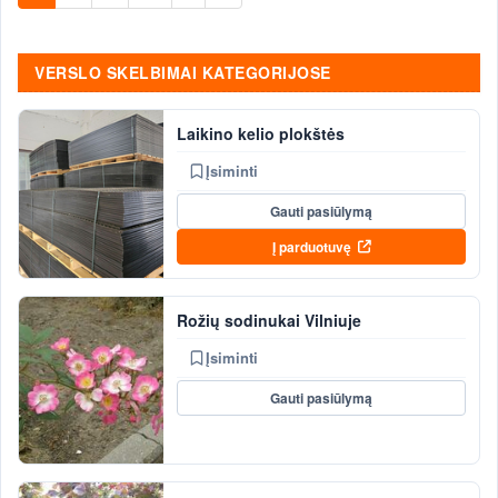
VERSLO SKELBIMAI KATEGORIJOSE
Laikino kelio plokštės
Įsiminti
Gauti pasiūlymą
Į parduotuvę
Rožių sodinukai Vilniuje
Įsiminti
Gauti pasiūlymą