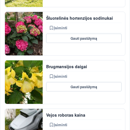
Šluotelinės hortenzijos sodinukai
Įsiminti
Gauti pasiūlymą
Brugmansijos daigai
Įsiminti
Gauti pasiūlymą
Vejos robotas kaina
Įsiminti