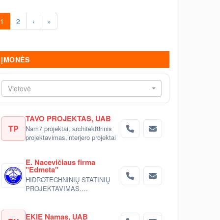
1
2
›
»
ĮMONĖS
Vietovė
TAVO PROJEKTAS, UAB
TP
Nam7 projektai, architekt8rinis
projektavimas,interjero projektai
E. Nacevičiaus firma
"Edmeta"
HIDROTECHNINIŲ STATINIŲ
PROJEKTAVIMAS.
TOPOGRAFINIAI
DARBAI.PASTATŲ INŽINERINIŲ
SISTEMŲ PROJEKTAVIMAS
EKIE Namas, UAB