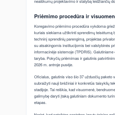
neaiškumų projektavimo ir statybą leidžiančių 
Priėmimo procedūra ir visuomen
Koregavimo priėmimo procedūra vykdoma griežta
kuriais siekiama užtikrinti sprendimų teisėtumą 
techninį sprendinių parengimą, projektas prival
su atsakingomis institucijomis bei valstybinės p
informacinėje sistemoje (TPDRIS). Galutiniame e
taryba. Pokyčių priėmimas ir galutinis patvirti
2026 m. antroje pusėje.
Oficialus, galutinis viso šio 37 užduočių paketo
subraižyti nauji brėžiniai ir konkretūs taisyklių 
stadijoje. Tai reiškia, kad visuomenė, bendruomenė
galimybę daryti įtaką galutiniam dokumento turini
etapas.
Norint, kad pateiktos pastabos įgautų teisinę gali