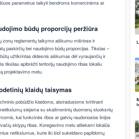
es šiuos parametrus taikyti bendroms komercinėms ar
udojimo būdų proporcijų peržiūra
ių zonų reglamentų taikymo aiškumu mišriose ir
L
tatų paskirčių bei naudojimo būdų proporcijas. Tikslas –
 būtų užtikrintas didesnis aiškumas dėl vyraujančių ir
 tiksliau apibrėžti teritorijų naudojimo ribas lokaliu
iką projektavimo metu.
eodetinių klaidų taisymas
M
chninio pobūdžio klaidoms, atsiradusioms tvirtinant
t
ių netikslumų siejama su skaitmeninių duomenų sluoksnių
momis, kai funkcinės ribos ar gatvių raudonosios linijos
privačių sklypų ribas. Koregavimo metu atliekami lokalūs
hninius netikslumus, kurie iki šiol sukeldavo papildomų