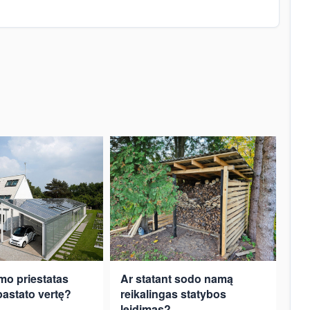
amo priestatas
Ar statant sodo namą
pastato vertę?
reikalingas statybos
leidimas?