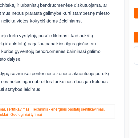
chitektų ir urbanistų bendruomenėse diskutuojama, ar
zmus nebus prarasta galimybė kurti stambesnę miesto
og nelieka vietos kokybiškiems želdiniams.
ojo turto vystytojų pusėje tikimasi, kad aukštų
 ir antstatų) pagaliau panaikins ilgus ginčus su
ai kurios gyventojų bendruomenės baiminasi galimo
sto dalyse.
lypų savininkai periferinėse zonose akcentuoja poreikį
, nes neteisingai nubrėžtos funkcinės ribos jau kelerius
auti statybos leidimus.
mai, sertifikavimas
Techninis - energinis pastatų sertifikavimas,
ektai
Geologiniai tyrimai