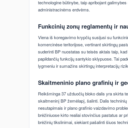
technologine būtinybe, taip apribojant galimyb
administracinėms erdvėms.
Funkcinių zonų reglamentų ir na
Viena iš koregavimo krypčių susijusi su funkcin
komercinėse teritorijose, vertinant skirtingų pas
suderinti BP nuostatas su teisės aktais taip, kad
papildančių funkcijų santykio sklypuose. Tai padės
lygmeniu ir sumažins skirtingų interpretacijų riz
Skaitmeninio plano grafinių ir g
Reikšminga 37 užduočių bloko dalis yra skirta te
skaitmeninį BP žemėlapį, šalinti. Dalis technin
nesutapimais ir plano grafinio vaizdavimo proble
brėžiniuose kirto realiai stovinčius pastatus ar 
brėžinių tikslinimai, siekiant pašalinti šiuos tec