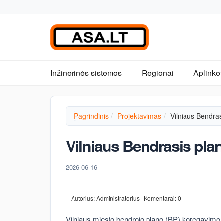
Inžinerinės sistemos
Regionai
Aplinko
Pagrindinis
Projektavimas
Vilniaus Bendra
Vilniaus Bendrasis pla
2026-06-16
Autorius: Administratorius
Komentarai: 0
Vilniaus miesto bendrojo plano (BP) koregavimo p