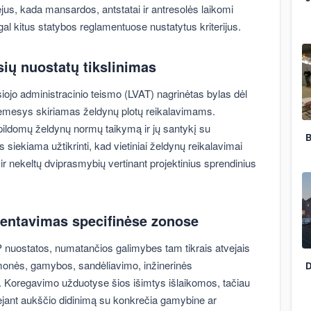
vejus, kada mansardos, antstatai ir antresolės laikomi
al kitus statybos reglamentuose nustatytus kriterijus.
ių nuostatų tikslinimas
usiojo administracinio teismo (LVAT) nagrinėtas bylas dėl
ėmesys skiriamas želdynų plotų reikalavimams.
pildomų želdynų normų taikymą ir jų santykį su
B
s siekiama užtikrinti, kad vietiniai želdynų reikalavimai
ą ir nekeltų dviprasmybių vertinant projektinius sprendinius
mentavimas specifinėse zonose
BP nuostatos, numatančios galimybes tam tikrais atvejais
pramonės, gamybos, sandėliavimo, inžinerinės
D
se. Koregavimo užduotyse šios išimtys išlaikomos, tačiau
iejant aukščio didinimą su konkrečia gamybine ar