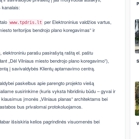
P
s kanalais:
rtalo
per Elektroninius valdžios vartus,
www.tpdris.lt
esto teritorijos bendrojo plano koregavimas“ ir
, elektroniniu parašu pasirašytą raštą el. paštu
ant „Dėl Vilniaus miesto bendrojo plano koregavimo“),
S
entą į savivaldybės Klientų aptarnavimo centrą.
ldybei paskelbus apie parengto projekto viešą
aliame susirinkime (kuris vyksta hibridiniu būdu – gyvai ir
oti klausimus įmonės „Vilniaus planas“ architektams bei
 pastabos bus privalomai protokoluojamos.
 dabar išsiskiria kelios pagrindinės visuomenės bei
V