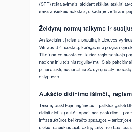
(STR) reikalavimais, siekiant aiškiau atskirti at
savarankiškais aukštais, o kada jie vertinami pag
Želdynų normų taikymo ir susijus
Atsižvelgiant į teismų praktiką ir Lietuvos vyria
Vilniaus BP nuostatų, koregavimo programoje d
Tikslinamos nuostatos, kurios reglamentuoja pa
nacionaliniu teisiniu reguliavimu. Šiais pakeitimai
pilnai atitiktų nacionalinio Želdynų įstatymo raid
sklypuose.
Aukščio didinimo išimčių regla
Teismų praktikoje nagrinėtos ir paliktos galioti 
didinti statinių aukštį specifinės paskirties – 
infrastruktūros bei krašto apsaugos – teritorijo
siekiama aiškiau apibrėžti jų taikymo ribas, sus