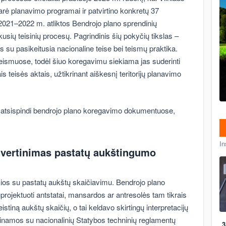
rė planavimo programai ir patvirtino konkretų 37
2021–2022 m. atliktos Bendrojo plano sprendinių
usių teisinių procesų. Pagrindinis šių pokyčių tikslas –
 su pasikeitusia nacionaline teise bei teismų praktika.
eismuose, todėl šiuo koregavimu siekiama jas suderinti
s teisės aktais, užtikrinant aiškesnį teritorijų planavimo
 atsispindi bendrojo plano koregavimo dokumentuose,
In
ų vertinimas pastatų aukštingumo
ios su pastatų aukštų skaičiavimu. Bendrojo plano
projektuoti antstatai, mansardos ar antresolės tam tikrais
istiną aukštų skaičių, o tai keldavo skirtingų interpretacijų
rinamos su nacionalinių Statybos techninių reglamentų
3