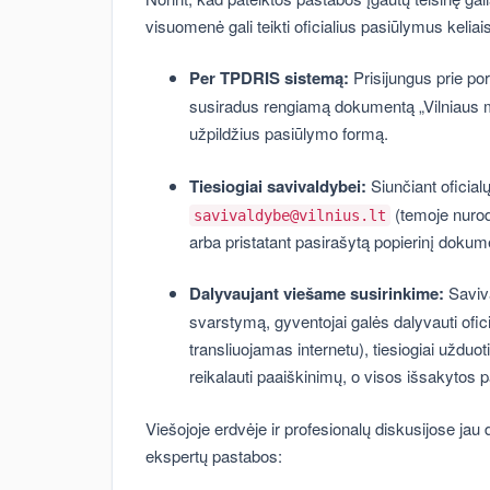
visuomenė gali teikti oficialius pasiūlymus keliai
Per TPDRIS sistemą:
Prisijungus prie po
susiradus rengiamą dokumentą „Vilniaus mi
užpildžius pasiūlymo formą.
Tiesiogiai savivaldybei:
Siunčiant oficialų
(temoje nurod
savivaldybe@vilnius.lt
arba pristatant pasirašytą popierinį dokum
Dalyvaujant viešame susirinkime:
Saviva
svarstymą, gyventojai galės dalyvauti ofici
transliuojamas internetu), tiesiogiai uždu
reikalauti paaiškinimų, o visos išsakytos
Viešojoje erdvėje ir profesionalų diskusijose jau
ekspertų pastabos: