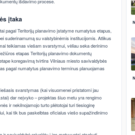
dokumentų išdavimo procese.
ės įtaka
N
i pagal Teritorijų planavimo įstatyme numatytus etapus,
bei suderinamumą su valstybinėmis institucijomis. Atlikus
omai teikiamas viešam svarstymui, vėliau seka derinimo
riežiūros etapas Teritorijų planavimo dokumentų
tape koregavimą tvirtins Vilniaus miesto savivaldybės
nimas pagal numatytus planavimo terminus planuojamas
N
 viešasis svarstymas (kai visuomenei pristatomi jau
tekstai) dar neįvyko – projektas šiuo metu yra rengimo
s ir nekilnojamojo turto plėtotojai turi tiesioginę
ui, kai tik bus paskelbtas oficialus viešo supažindinimo
ą ir savivaldybė privalėtų į jas motyvuotai atsakyti,