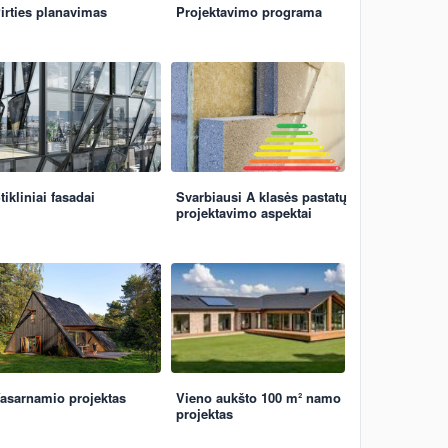
irties planavimas
Projektavimo programa
tikliniai fasadai
Svarbiausi A klasės pastatų
projektavimo aspektai
asarnamio projektas
Vieno aukšto 100 m² namo
projektas