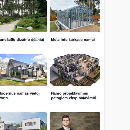
andšafto dizaino dėsniai
Metalinio karkaso namai
odernus namas vietoj
Namo projektavimas
varto
patogiam eksploatavimui