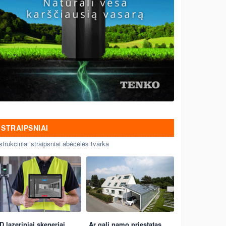
STRAIPSNIAI
strukciniai straipsniai abėcėlės tvarka
D lazeriniai skeneriai
Ar gali namo priestatas