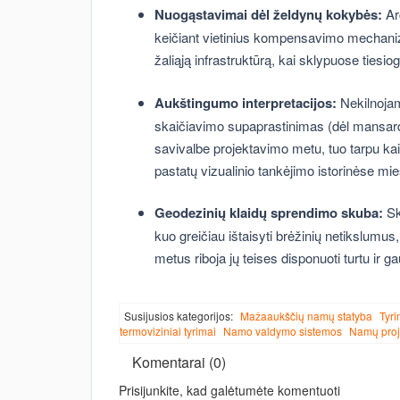
Nuogąstavimai dėl želdynų kokybės:
Ar
keičiant vietinius kompensavimo mechani
žaliąją infrastruktūrą, kai sklypuose tiesi
Aukštingumo interpretacijos:
Nekilnojam
skaičiavimo supaprastinimas (dėl mansardų
savivalbe projektavimo metu, tuo tarpu k
pastatų vizualinio tankėjimo istorinėse mie
Geodezinių klaidų sprendimo skuba:
Sk
kuo greičiau ištaisyti brėžinių netikslumus
metus riboja jų teises disponuoti turtu ir g
Susijusios kategorijos:
Mažaaukščių namų statyba
Tyri
termoviziniai tyrimai
Namo valdymo sistemos
Namų proj
Komentarai (0)
Prisijunkite, kad galėtumėte komentuoti