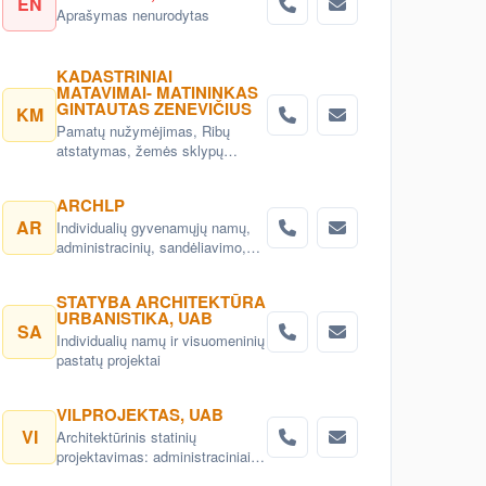
EN
(IŠORĖS).
Aprašymas nenurodytas
KADASTRINIAI
MATAVIMAI- MATININKAS
GINTAUTAS ZENEVIČIUS
KM
Pamatų nužymėjimas, Ribų
atstatymas, žemės sklypų
kadastriniai
matavimai,topografiniai planai,
ARCHLP
Statinių kadastriniai matavimai
AR
Individualių gyvenamųjų namų,
(Inventorizacija) Vilniuje.
administracinių, sandėliavimo,
gamybinių objektų projektai.
Teritorijų planavimas, detalieji
STATYBA ARCHITEKTŪRA
planai. Namų projektai,
URBANISTIKA, UAB
projektavimas Vilnius. Namų
SA
Individualių namų ir visuomeninių
projektavimo paslaugos Vilnius.
pastatų projektai
VILPROJEKTAS, UAB
VI
Architektūrinis statinių
projektavimas: administraciniai,
visuomeniniai, gyvenamieji,