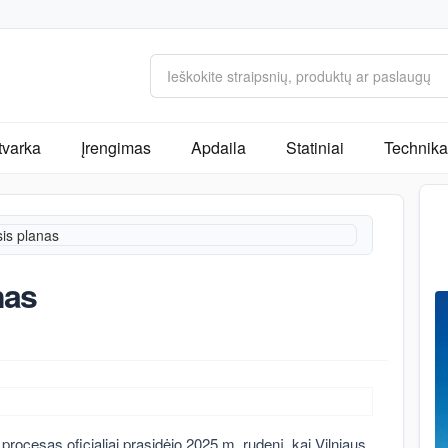
tvarka
Įrengimas
Apdaila
Statiniai
Technika 
sis planas
nas
rocesas oficialiai prasidėjo 2025 m. rudenį, kai Vilniaus