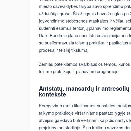
miesto savivaldybės taryba savo sprendimu prita
užduočių sąrašą. Šis žingsnis buvo žengtas po 
įgyvendinimo stebėsenos ataskaitos ir vėliau sek
suderinti esamus teritorijų planavimo reglamentus
Dalis Bendrojo plano nuostatų buvo ginčijamos t
su susiformavusia teismų praktika ir pasikeitusiai
procesą ir teisinį tikslumą.
Žemiau pateikiamos svarbiausios temos, kurios
teismų praktikoje ir planavimo programoje.
Antstatų, mansardų ir antresoli
kontekste
Koregavimo metu tikslinamos nuostatos, susijus
taikymo praktikoje viršutiniame pastato lygyje su
atvejais galėdavo būti vertinami kaip didinantys le
projektavimo stadijoje. Šiuo keitimu sąvokos de