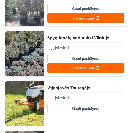
Gauti pasiūlymą
Į parduotuvę
Spygliuočių sodinukai Vilniuje
Įsiminti
Gauti pasiūlymą
Į parduotuvę
Vejapjovės Tauragėje
Įsiminti
Gauti pasiūlymą