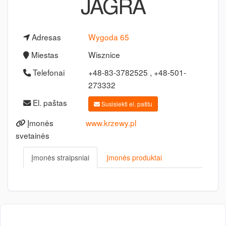
JAGRA
Adresas
Wygoda 65
Miestas
Wisznice
Telefonai
+48-83-3782525 , +48-501-
273332
El. paštas
Susisiekti el. paštu
Įmonės
www.krzewy.pl
svetainės
Įmonės straipsniai
Įmonės produktai