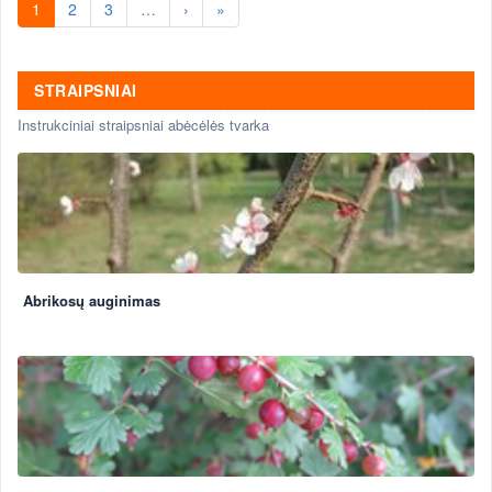
1
2
3
…
›
»
STRAIPSNIAI
Instrukciniai straipsniai abėcėlės tvarka
Abrikosų auginimas