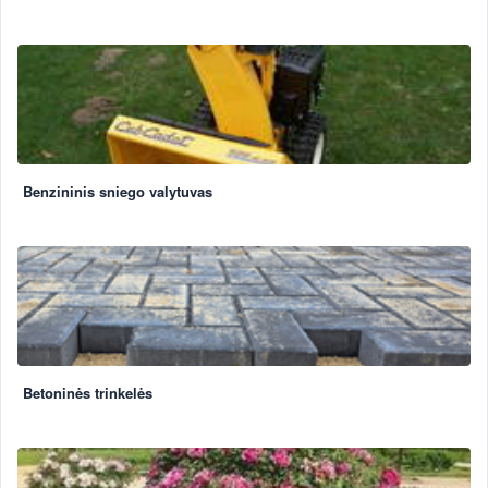
Benzininis sniego valytuvas
Betoninės trinkelės