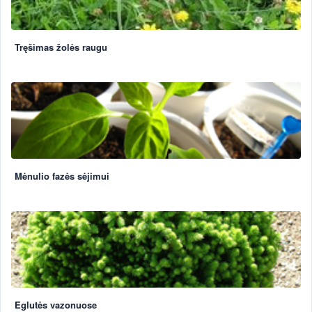
Tręšimas žolės raugu
Mėnulio fazės sėjimui
Eglutės vazonuose