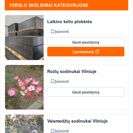
VERSLO SKELBIMAI KATEGORIJOSE
Laikino kelio plokštės
Įsiminti
Gauti pasiūlymą
Į parduotuvę
Rožių sodinukai Vilniuje
Įsiminti
Gauti pasiūlymą
Vaismedžių sodinukai Vilniuje
Įsiminti