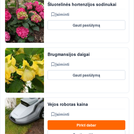
Šluotelinės hortenzijos sodinukai
Įsiminti
Gauti pasiūlymą
Brugmansijos daigai
Įsiminti
Gauti pasiūlymą
Vejos robotas kaina
Įsiminti
Pirkti dabar