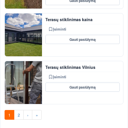
Gauti pasiūlymą
Terasų stiklinimas kaina
Įsiminti
Gauti pasiūlymą
Terasų stiklinimas Vilnius
Įsiminti
Gauti pasiūlymą
1
2
›
»