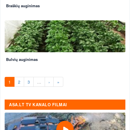
Braškių auginimas
Bulvių auginimas
1
2
3
…
›
»
ASA.LT TV KANALO FILMAI