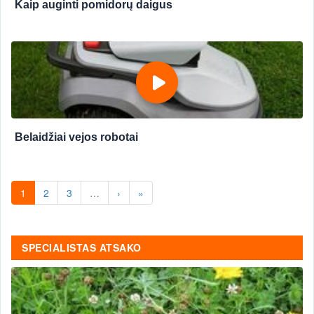
Kaip auginti pomidorų daigus
Belaidžiai vejos robotai
1
2
3
…
›
»
SPECIALISTAS ATSAKO