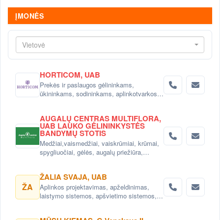
ĮMONĖS
Vietovė
HORTICOM, UAB
Prekės ir paslaugos gėlininkams,
ūkininkams, sodininkams, aplinkotvarkos
įmonėms, gėlių salonams ir sodo prekių
parduotuvėms.
AUGALŲ CENTRAS MULTIFLORA,
UAB LAUKO GĖLININKYSTĖS
BANDYMŲ STOTIS
Medžiai,vaismedžiai, vaiskrūmiai, krūmai,
spygliuočiai, gėlės, augalų priežiūra,
nuoma Vilniuje
ŽALIA SVAJA, UAB
ŽA
Aplinkos projektavimas, apželdinimas,
laistymo sistemos, apšvietimo sistemos,
vejos, patalpų dekoravimas kambariniais
augalais. Prekyba dekoratyviniais augalais,