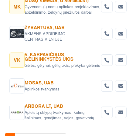
MŪSŲ KIEMAS, G.Venckaus IĮ
vienmetėmis ir daugiametėmis gėlėmis,
MK
Gyvenamųjų namų aplinkos projektavimas,
vandens lelijomis, vandens augalais.
apželdinimo, želdynų priežiūros darbai
Tvenkinukų ir ekotvenkinių įrengimas.
ŽYBARTUVA, UAB
AKMENS APDIRBIMO
CENTRAS VILNIUJE
V. KARPAVIČIAUS
GĖLININKYSTĖS ŪKIS
VK
Gėlės, gėlynai, gėlių ūkis, prekyba gėlėmis
MOSAS, UAB
Aplinkos tvarkymas
ARBORA LT, UAB
Apleistų sklypų tvarkymas, kelmų
šalinimas, genėjimas, vejos, gyvatvorių
įrengimas ir priežiūra