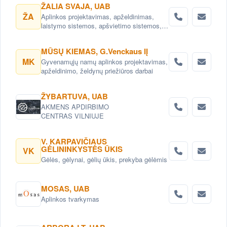
ŽALIA SVAJA, UAB
ŽA
Aplinkos projektavimas, apželdinimas,
laistymo sistemos, apšvietimo sistemos,
vejos, patalpų dekoravimas kambariniais
augalais. Prekyba dekoratyviniais augalais,
MŪSŲ KIEMAS, G.Venckaus IĮ
vienmetėmis ir daugiametėmis gėlėmis,
MK
Gyvenamųjų namų aplinkos projektavimas,
vandens lelijomis, vandens augalais.
apželdinimo, želdynų priežiūros darbai
Tvenkinukų ir ekotvenkinių įrengimas.
ŽYBARTUVA, UAB
AKMENS APDIRBIMO
CENTRAS VILNIUJE
V. KARPAVIČIAUS
GĖLININKYSTĖS ŪKIS
VK
Gėlės, gėlynai, gėlių ūkis, prekyba gėlėmis
MOSAS, UAB
Aplinkos tvarkymas