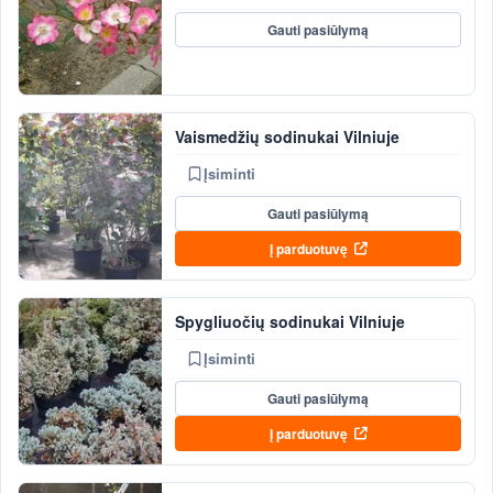
Gauti pasiūlymą
Vaismedžių sodinukai Vilniuje
Įsiminti
Gauti pasiūlymą
Į parduotuvę
Spygliuočių sodinukai Vilniuje
Įsiminti
Gauti pasiūlymą
Į parduotuvę