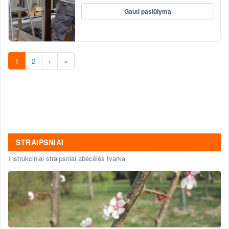
Gauti pasiūlymą
1
2
›
»
STRAIPSNIAI
Instrukciniai straipsniai abėcėlės tvarka