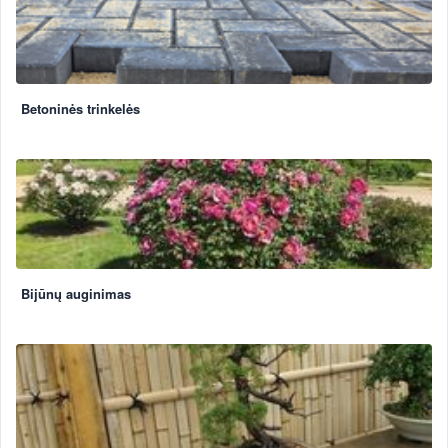
Betoninės trinkelės
Bijūnų auginimas