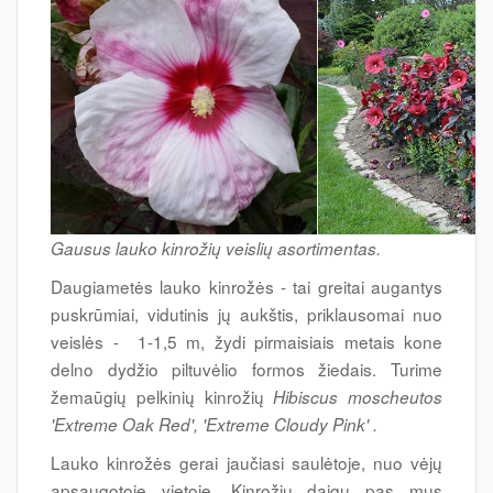
Gausus lauko kinrožių veislių asortimentas.
Daugiametės lauko kinrožės - tai greitai augantys
puskrūmiai, vidutinis jų aukštis, priklausomai nuo
veislės - 1-1,5 m, žydi pirmaisiais metais kone
delno dydžio piltuvėlio formos žiedais. Turime
žemaūgių pelkinių kinrožių
Hibiscus moscheutos
'Extreme Oak Red', 'Extreme Cloudy Pink' .
Lauko kinrožės gerai jaučiasi saulėtoje, nuo vėjų
apsaugotoje vietoje. Kinrožių daigų pas mus