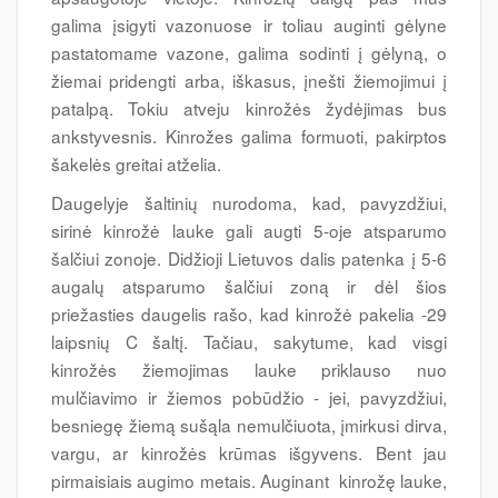
galima įsigyti vazonuose ir toliau auginti gėlyne
pastatomame vazone, galima sodinti į gėlyną, o
žiemai pridengti arba, iškasus, įnešti žiemojimui į
patalpą. Tokiu atveju kinrožės žydėjimas bus
ankstyvesnis. Kinrožes galima formuoti, pakirptos
šakelės greitai atželia.
Daugelyje šaltinių nurodoma, kad, pavyzdžiui,
sirinė kinrožė lauke gali augti 5-oje atsparumo
šalčiui zonoje. Didžioji Lietuvos dalis patenka į 5-6
augalų atsparumo šalčiui zoną ir dėl šios
priežasties daugelis rašo, kad kinrožė pakelia -29
laipsnių C šaltį. Tačiau, sakytume, kad visgi
kinrožės žiemojimas lauke priklauso nuo
mulčiavimo ir žiemos pobūdžio - jei, pavyzdžiui,
besniegę žiemą sušąla nemulčiuota, įmirkusi dirva,
vargu, ar kinrožės krūmas išgyvens. Bent jau
pirmaisiais augimo metais. Auginant kinrožę lauke,