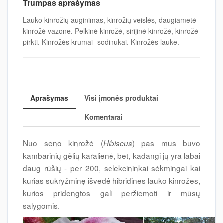
Trumpas aprašymas
Lauko kinrožių auginimas, kinrožių veislės, daugiametė
kinrožė vazone. Pelkinė kinrožė, sirijinė kinrožė, kinrožė
pirkti. Kinrožės krūmai -sodinukai. Kinrožės lauke.
Aprašymas
Visi įmonės produktai
Komentarai
Nuo seno kinrožė (
) pas mus buvo
Hibiscus
kambarinių gėlių karalienė, bet, kadangi jų yra labai
daug rūšių - per 200, selekcininkai sėkmingai kai
kurias sukryžminę išvedė hibridines lauko kinrožes,
kurios pridengtos gali peržiemoti ir mūsų
salygomis.