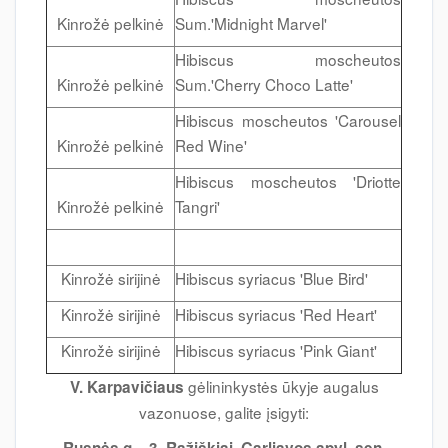
Kinrožė pelkinė
Sum.'Midnight Marvel'
Hibiscus moscheutos
Kinrožė pelkinė
Sum.'Cherry Choco Latte'
Hibiscus moscheutos 'Carousel
Kinrožė pelkinė
Red Wine'
Hibiscus moscheutos 'Driotte
Kinrožė pelkinė
Tangri'
Kinrožė sirijinė
Hibiscus syriacus 'Blue Bird'
Kinrožė sirijinė
Hibiscus syriacus 'Red Heart'
Kinrožė sirijinė
Hibiscus syriacus 'Pink Giant'
gėlininkystės ūkyje augalus
V. Karpavičiaus
vazonuose, galite įsigyti: