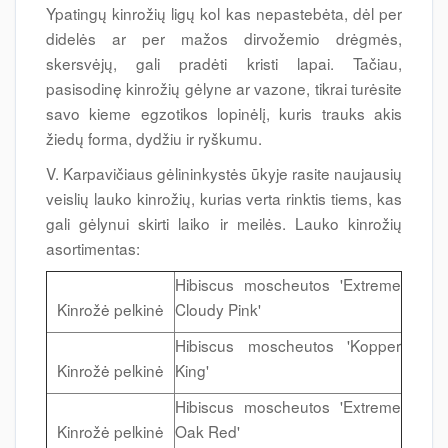
Ypatingų kinrožių ligų kol kas nepastebėta, dėl per
didelės ar per mažos dirvožemio drėgmės,
skersvėjų, gali pradėti kristi lapai. Tačiau,
pasisodinę kinrožių gėlyne ar vazone, tikrai turėsite
savo kieme egzotikos lopinėlį, kuris trauks akis
žiedų forma, dydžiu ir ryškumu.
V. Karpavičiaus gėlininkystės ūkyje rasite naujausių
veislių lauko kinrožių, kurias verta rinktis tiems, kas
gali gėlynui skirti laiko ir meilės. Lauko kinrožių
asortimentas:
Hibiscus moscheutos 'Extreme
Kinrožė pelkinė
Cloudy Pink'
Hibiscus moscheutos 'Kopper
Kinrožė pelkinė
King'
Hibiscus moscheutos 'Extreme
Kinrožė pelkinė
Oak Red'