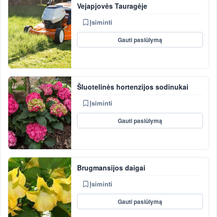
Vejapjovės Tauragėje
Įsiminti
Gauti pasiūlymą
Šluotelinės hortenzijos sodinukai
Įsiminti
Gauti pasiūlymą
Brugmansijos daigai
Įsiminti
Gauti pasiūlymą