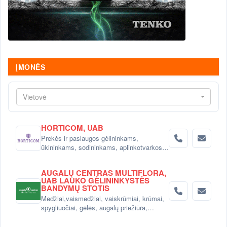
ĮMONĖS
Vietovė
HORTICOM, UAB
Prekės ir paslaugos gėlininkams,
ūkininkams, sodininkams, aplinkotvarkos
įmonėms, gėlių salonams ir sodo prekių
parduotuvėms.
AUGALŲ CENTRAS MULTIFLORA,
UAB LAUKO GĖLININKYSTĖS
BANDYMŲ STOTIS
Medžiai,vaismedžiai, vaiskrūmiai, krūmai,
spygliuočiai, gėlės, augalų priežiūra,
nuoma Vilniuje