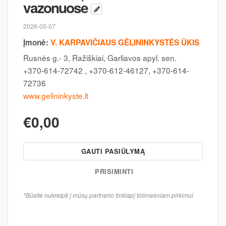
vazonuose
2026-05-07
Įmonė:
V. KARPAVIČIAUS GĖLININKYSTĖS ŪKIS
Rusnės g.- 3, Ražiškiai, Garliavos apyl. sen.
+370-614-72742 , +370-612-46127, +370-614-
72736
www.gelininkyste.lt
€0,00
GAUTI PASIŪLYMĄ
PRISIMINTI
*Būsite nukreipti į mūsų partnerio tinklapį tolimesniam pirkimui