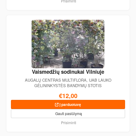
Prisiminti
Vaismedžių sodinukai Vilniuje
AUGALŲ CENTRAS MULTIFLORA, UAB LAUKO
GĖLININKYSTĖS BANDYMŲ STOTIS
€12,00
Į parduotuvę
Gauti pasiūlymą
Prisiminti