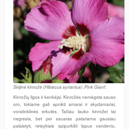
Sirijinė kinrožė (Hibiscus syriantus) ‚Pink Giant'.
Kinrožių ligos ir kenkėjai. Kinrožės nemėgsta sauso
oro, tokiame gali apnikti amarai ir skydamariai,
voratinklinės erkutės. Tačiau lauko kinrožei tai
negresia, bet per sausras patariama gausiau
palaistyti, retsykiais apipurkšti lapus vandeniu.