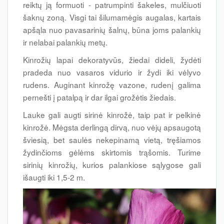
reiktų ją formuoti - patrumpinti šakeles, mulčiuoti
šaknų zoną. Visgi tai šilumamėgis augalas, kartais
apšąla nuo pavasarinių šalnų, būna joms palankių
ir nelabai palankių metų.
Kinrožių lapai dekoratyvūs, žiedai dideli, žydėti
pradeda nuo vasaros vidurio ir žydi iki vėlyvo
rudens. Auginant kinrožę vazone, rudenį galima
pernešti į patalpą ir dar ilgai grožėtis žiedais.
Lauke gali augti sirinė kinrožė, taip pat ir pelkinė
kinrožė. Mėgsta derlingą dirvą, nuo vėjų apsaugotą
šviesią, bet saulės nekepinamą vietą, tręšiamos
žydinčioms gėlėms skirtomis trąšomis. Turime
sirinių kinrožių, kurios palankiose sąlygose gali
išaugti iki 1,5-2 m.