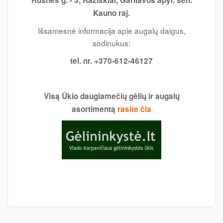
Rusnės g. - 3, Ražiškiai, Garliavos apyl. sen.
Kauno raj.
Išsamesnė informacija apie augalų daigus,
sodinukus:
tel. nr. +370-612-46127
Visą Ūkio daugiamečių gėlių ir augalų
asortimentą
rasite čia